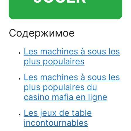
Содержимое
Les machines à sous les
plus populaires
Les machines à sous les
plus populaires du
casino mafia en ligne
Les jeux de table
incontournables