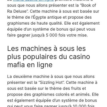
sous que nous allons présenter est la “Book of
Ra Deluxe”. Cette machine à sous est basée sur
le thème de l’Égypte antique et propose des
graphismes de haute qualité. Elle est également
équipée d’un système de bonus qui peut vous
faire gagner jusqu’à 5 000 fois votre mise.
Les machines à sous les
plus populaires du casino
mafia en ligne
La deuxième machine à sous que nous allons
présenter est la “Sizzling Hot”. Cette machine à
sous est basée sur le thème des fruits et
propose des graphismes colorés et animés. Elle
est également équipée d’un système de bonus
qui peut vous faire gagner jusqu’à 10 000 fois