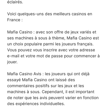
éclairés.
Voici quelques-uns des meilleurs casinos en
France :
Mafia Casino : avec son offre de jeux variés et
ses machines à sous à thème, Mafia Casino est
un choix populaire parmi les joueurs français.
Vous pouvez vous inscrire avec votre adresse
e-mail et votre mot de passe pour commencer à
jouer.
Mafia Casino Avis : les joueurs qui ont déjà
essayé Mafia Casino ont laissé des
commentaires positifs sur les jeux et les
machines à sous. Cependant, il est important
de noter que les avis peuvent varier en fonction
des expériences individuelles.