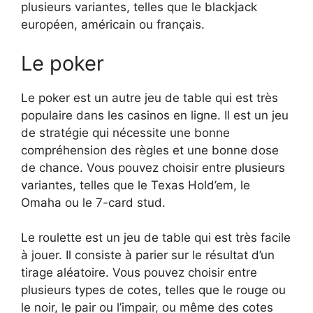
plusieurs variantes, telles que le blackjack
européen, américain ou français.
Le poker
Le poker est un autre jeu de table qui est très
populaire dans les casinos en ligne. Il est un jeu
de stratégie qui nécessite une bonne
compréhension des règles et une bonne dose
de chance. Vous pouvez choisir entre plusieurs
variantes, telles que le Texas Hold’em, le
Omaha ou le 7-card stud.
Le roulette est un jeu de table qui est très facile
à jouer. Il consiste à parier sur le résultat d’un
tirage aléatoire. Vous pouvez choisir entre
plusieurs types de cotes, telles que le rouge ou
le noir, le pair ou l’impair, ou même des cotes