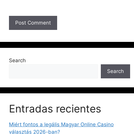
Search
Search
Entradas recientes
Miért fontos a legális Magyar Online Casino
választás 2026-ban?