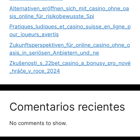
Alternativen_eröffnen_sich_mit_casino_ohne_oa
sis_online_für_risikobewusste_Spi
Pratiques_ludiques_et_casino_suisse_en_ligne_p
our_joueurs_avertis
Zukunftsperspektiven_für_online_casino_ohne_o
asis_in_seriösen_Anbietern_und_ne
Zkušenosti_s_22bet_casino_a_bonusy_pro_nové
_hráče_v_roce_2024
Comentarios recientes
No comments to show.