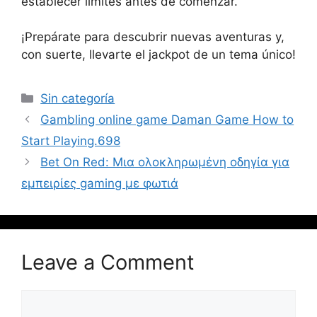
establecer límites antes de comenzar.
¡Prepárate para descubrir nuevas aventuras y,
con suerte, llevarte el jackpot de un tema único!
Sin categoría
Gambling online game Daman Game How to
Start Playing.698
Bet On Red: Μια ολοκληρωμένη οδηγία για
εμπειρίες gaming με φωτιά
Leave a Comment