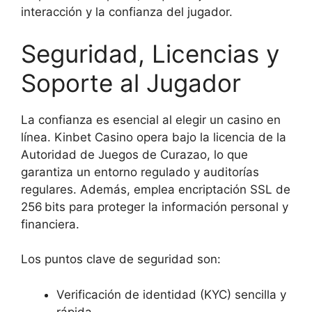
interacción y la confianza del jugador.
Seguridad, Licencias y
Soporte al Jugador
La confianza es esencial al elegir un casino en
línea. Kinbet Casino opera bajo la licencia de la
Autoridad de Juegos de Curazao, lo que
garantiza un entorno regulado y auditorías
regulares. Además, emplea encriptación SSL de
256 bits para proteger la información personal y
financiera.
Los puntos clave de seguridad son:
Verificación de identidad (KYC) sencilla y
rápida.