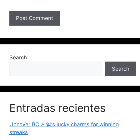
Search
Search
Entradas recientes
Uncover BC 게임’s lucky charms for winning
streaks