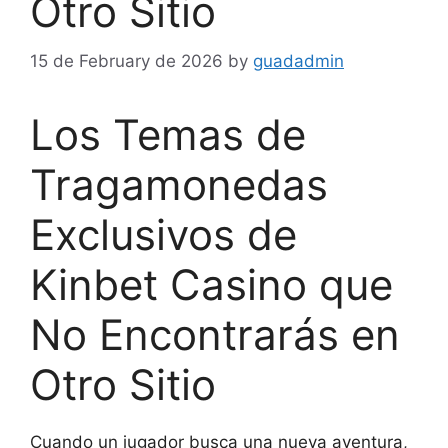
Otro Sitio
15 de February de 2026
by
guadadmin
Los Temas de
Tragamonedas
Exclusivos de
Kinbet Casino que
No Encontrarás en
Otro Sitio
Cuando un jugador busca una nueva aventura,