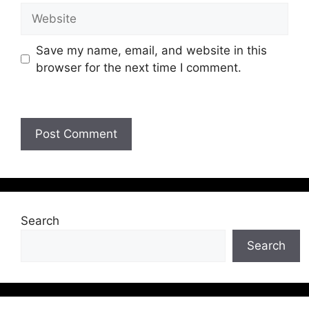
Save my name, email, and website in this
browser for the next time I comment.
Search
Search