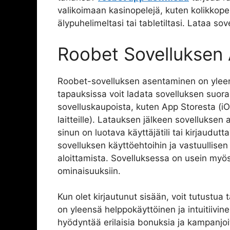
valikoimaan kasinopelejä, kuten kolikkopel
älypuhelimeltasi tai tabletiltasi. Lataa sov
Roobet Sovelluksen 
Roobet-sovelluksen asentaminen on yleen
tapauksissa voit ladata sovelluksen suoraan
sovelluskaupoista, kuten App Storesta (iOS
laitteille). Latauksen jälkeen sovellukse
sinun on luotava käyttäjätili tai kirjaudutta
sovelluksen käyttöehtoihin ja vastuullise
aloittamista. Sovelluksessa on usein myö
ominaisuuksiin.
Kun olet kirjautunut sisään, voit tutustua t
on yleensä helppokäyttöinen ja intuitiivinen
hyödyntää erilaisia bonuksia ja kampanjoit