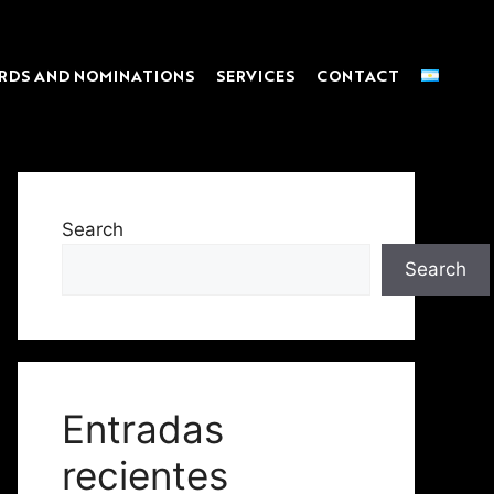
RDS AND NOMINATIONS
SERVICES
CONTACT
Search
Search
Entradas
recientes