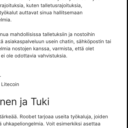
joituksia, kuten talletusrajoituksia,
 työkalut auttavat sinua hallitsemaan
elmia.
ua mahdollisissa talletuksiin ja nostoihin
ttä asiakaspalveluun usein chatin, sähköpostin tai
elmia nostojen kanssa, varmista, että olet
i ei ole odottavia vahvistuksia.
r
 Litecoin
nen ja Tuki
ärkeää. Roobet tarjoaa useita työkaluja, joiden
ttää uhkapeliongelmia. Voit esimerkiksi asettaa