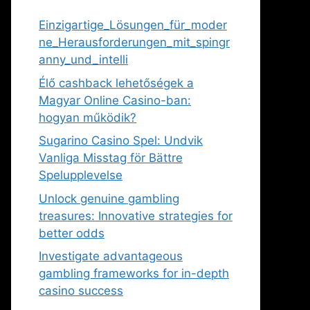
Einzigartige_Lösungen_für_moder
ne_Herausforderungen_mit_spingr
anny_und_intelli
Élő cashback lehetőségek a
Magyar Online Casino-ban:
hogyan működik?
Sugarino Casino Spel: Undvik
Vanliga Misstag för Bättre
Spelupplevelse
Unlock genuine gambling
treasures: Innovative strategies for
better odds
Investigate advantageous
gambling frameworks for in-depth
casino success