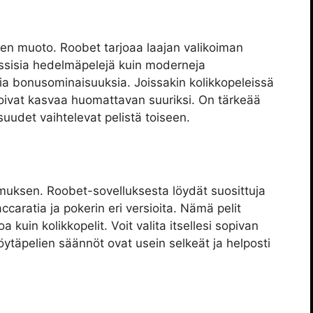
lien muoto. Roobet tarjoaa laajan valikoiman
lassisia hedelmäpelejä kuin moderneja
ia bonusominaisuuksia. Joissakin kolikkopeleissä
a voivat kasvaa huomattavan suuriksi. On tärkeää
suudet vaihtelevat pelistä toiseen.
emuksen. Roobet-sovelluksesta löydät suosittuja
accaratia ja pokerin eri versioita. Nämä pelit
 kuin kolikkopelit. Voit valita itsellesi sopivan
öytäpelien säännöt ovat usein selkeät ja helposti