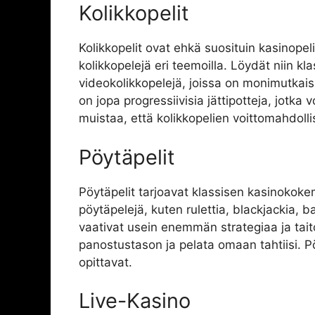
Kolikkopelit
Kolikkopelit ovat ehkä suosituin kasinope
kolikkopelejä eri teemoilla. Löydät niin k
videokolikkopelejä, joissa on monimutkais
on jopa progressiivisia jättipotteja, jotk
muistaa, että kolikkopelien voittomahdolli
Pöytäpelit
Pöytäpelit tarjoavat klassisen kasinokok
pöytäpelejä, kuten rulettia, blackjackia, b
vaativat usein enemmän strategiaa ja taitoa
panostustason ja pelata omaan tahtiisi. P
opittavat.
Live-Kasino