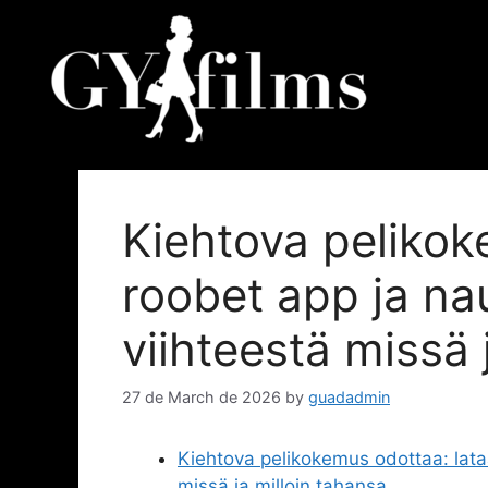
Kiehtova pelikok
roobet app ja n
viihteestä missä j
27 de March de 2026
by
guadadmin
Kiehtova pelikokemus odottaa: lata
missä ja milloin tahansa.