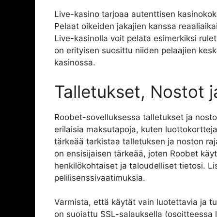
Live-kasino tarjoaa autenttisen kasinokoke
Pelaat oikeiden jakajien kanssa reaaliaika
Live-kasinolla voit pelata esimerkiksi rule
on erityisen suosittu niiden pelaajien ke
kasinossa.
Talletukset, Nostot j
Roobet-sovelluksessa talletukset ja nostot
erilaisia maksutapoja, kuten luottokortteja
tärkeää tarkistaa talletuksen ja noston ra
on ensisijaisen tärkeää, joten Roobet käyt
henkilökohtaiset ja taloudelliset tietosi. 
pelilisenssivaatimuksia.
Varmista, että käytät vain luotettavia ja t
on suojattu SSL-salauksella (osoitteessa