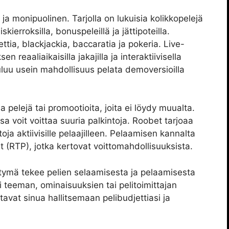
ja monipuolinen. Tarjolla on lukuisia kolikkopelejä
skierroksilla, bonuspeleillä ja jättipoteilla.
ettia, blackjackia, baccaratia ja pokeria. Live-
reaaliaikaisilla jakajilla ja interaktiivisella
uluu usein mahdollisuus pelata demoversioilla
 pelejä tai promootioita, joita ei löydy muualta.
ssa voit voittaa suuria palkintoja. Roobet tarjoaa
oja aktiivisille pelaajilleen. Pelaamisen kannalta
t (RTP), jotka kertovat voittomahdollisuuksista.
ittymä tekee pelien selaamisesta ja pelaamisesta
i teeman, ominaisuuksien tai pelitoimittajan
avat sinua hallitsemaan pelibudjettiasi ja