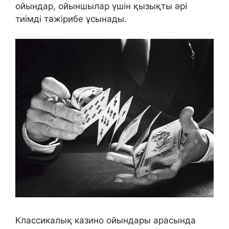
ойындар, ойыншылар үшін қызықты әрі
тиімді тәжірибе ұсынады.
Классикалық казино ойындары арасында