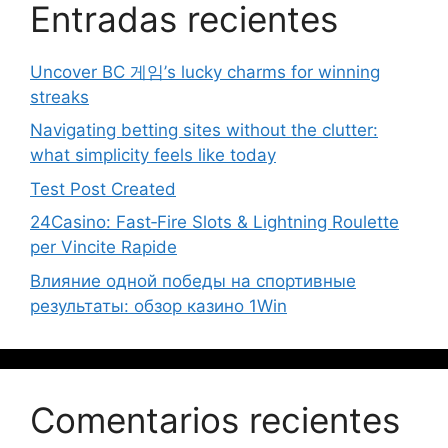
Entradas recientes
Uncover BC 게임’s lucky charms for winning
streaks
Navigating betting sites without the clutter:
what simplicity feels like today
Test Post Created
24Casino: Fast‑Fire Slots & Lightning Roulette
per Vincite Rapide
Влияние одной победы на спортивные
результаты: обзор казино 1Win
Comentarios recientes