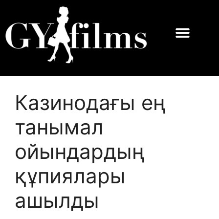
Казинодағы ең
танымал
ойындардың
құпиялары
ашылды