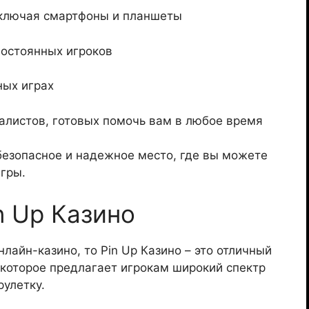
включая смартфоны и планшеты
постоянных игроков
ных играх
алистов, готовых помочь вам в любое время
 безопасное и надежное место, где вы можете
игры.
n Up Казино
лайн-казино, то Pin Up Казино – это отличный
 которое предлагает игрокам широкий спектр
рулетку.