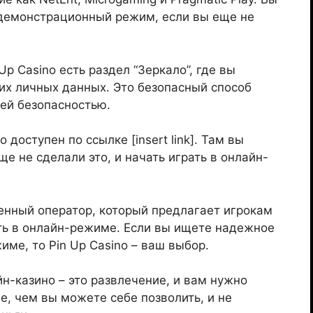
 демонстрационный режим, если вы еще не
Up Casino есть раздел “Зеркало”, где вы
оих личных данных. Это безопасный способ
оей безопасностью.
 доступен по ссылке [insert link]. Там вы
е не сделали это, и начать играть в онлайн-
ренный оператор, который предлагает игрокам
ть в онлайн-режиме. Если вы ищете надежное
име, то Pin Up Casino – ваш выбор.
йн-казино – это развлечение, и вам нужно
е, чем вы можете себе позволить, и не