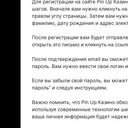
Для регистрации на сайте Pin Up Кази
шагов. Вначале вам нужно кликнуть на
правом углу страницы. Затем вам нужн
фамилию, дату рождения и адрес элек
После регистрации вам будет отправл
открыть это письмо и кликнуть на ссыл
После подтверждения email вы сможете
пароль. Вам нужно ввести свои логин и 
Если вы забыли свой пароль, вы может
пароль” и следуя инструкциям.
Важно помнить, что Pin Up Казино обе
используя современные технологии шиф
ваша личная информация будет надеж