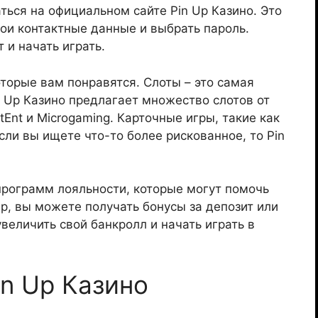
ться на официальном сайте Pin Up Казино. Это
вои контактные данные и выбрать пароль.
 и начать играть.
оторые вам понравятся. Слоты – это самая
n Up Казино предлагает множество слотов от
tEnt и Microgaming. Карточные игры, такие как
Если вы ищете что-то более рискованное, то Pin
 программ лояльности, которые могут помочь
р, вы можете получать бонусы за депозит или
увеличить свой банкролл и начать играть в
in Up Казино