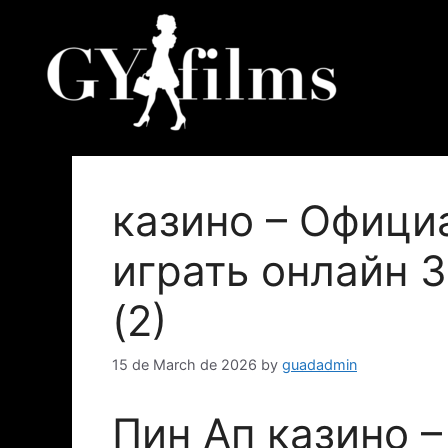
казино – Офици
играть онлайн З
(2)
15 de March de 2026
by
guadadmin
Пин Ап казино 