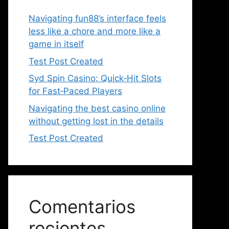
Navigating fun88’s interface feels
less like a chore and more like a
game in itself
Test Post Created
Syd Spin Casino: Quick‑Hit Slots
for Fast‑Paced Players
Navigating the best casino online
without getting lost in the details
Test Post Created
Comentarios
recientes