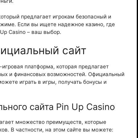
ньги.
 который предлагает игрокам безопасный и
жиме. Если вы ищете надежное казино, где
Up Casino – ваш выбор.
фициальный сайт
н-игровая платформа, которая предлагает
ьных и финансовых возможностей. Официальный
 можете играть в игры, получать бонусы и
ного сайта Pin Up Casino
лагает множество преимуществ, которые
ов. В частности, на этом сайте вы можете: