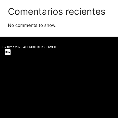
Comentarios recientes
No comments to show.
GY films 2025 ALL RIGHTS RESERVED