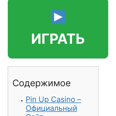
ИГРАТЬ
Содержимое
Pin Up Casino –
Официальный