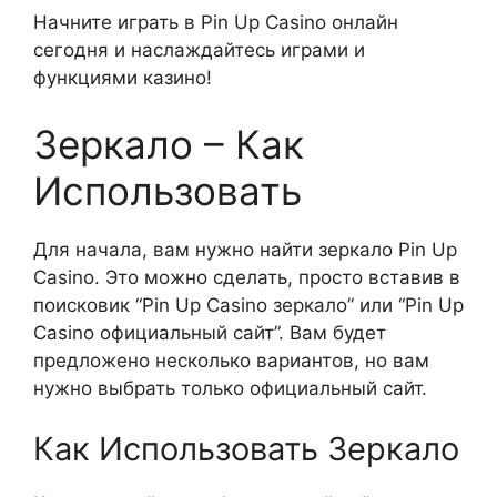
Начните играть в Pin Up Casino онлайн
сегодня и наслаждайтесь играми и
функциями казино!
Зеркало – Как
Использовать
Для начала, вам нужно найти зеркало Pin Up
Casino. Это можно сделать, просто вставив в
поисковик “Pin Up Casino зеркало” или “Pin Up
Casino официальный сайт”. Вам будет
предложено несколько вариантов, но вам
нужно выбрать только официальный сайт.
Как Использовать Зеркало