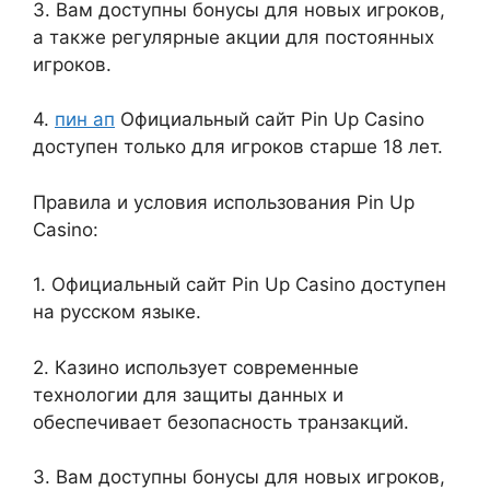
3. Вам доступны бонусы для новых игроков,
а также регулярные акции для постоянных
игроков.
4.
пин ап
Официальный сайт Pin Up Casino
доступен только для игроков старше 18 лет.
Правила и условия использования Pin Up
Casino:
1. Официальный сайт Pin Up Casino доступен
на русском языке.
2. Казино использует современные
технологии для защиты данных и
обеспечивает безопасность транзакций.
3. Вам доступны бонусы для новых игроков,