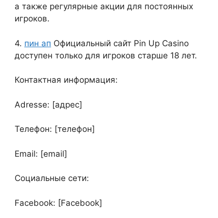
а также регулярные акции для постоянных
игроков.
4.
пин ап
Официальный сайт Pin Up Casino
доступен только для игроков старше 18 лет.
Контактная информация:
Adresse: [адрес]
Телефон: [телефон]
Email: [email]
Социальные сети:
Facebook: [Facebook]