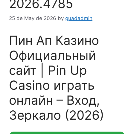
2026.4785
25 de May de 2026
by
guadadmin
Пин Ап Казино
Официальный
сайт | Pin Up
Casino играть
онлайн – Вход,
Зеркало (2026)