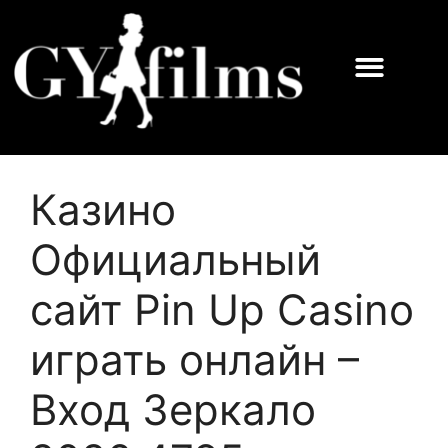
Казино
Официальный
сайт Pin Up Casino
играть онлайн –
Вход Зеркало