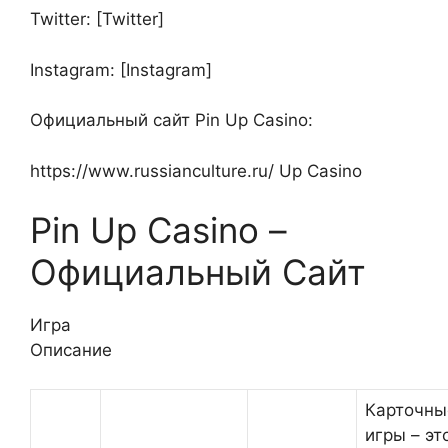
Twitter: [Twitter]
Instagram: [Instagram]
Официальный сайт Pin Up Casino:
https://www.russianculture.ru/ Up Casino
Pin Up Casino –
Официальный Сайт
Игра
Описание
Карточны
игры – эт