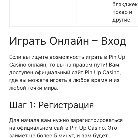
блэкджек
покер и
другие.
Играть Онлайн – Вход
Если вы ищете возможность играть в Pin Up
Casino онлайн, то вы на правом пути! Вам
доступен официальный сайт Pin Up Casino,
где вы можете играть в любое время и из
любой точки мира.
Шаг 1: Регистрация
Для начала вам нужно зарегистрироваться
на официальном сайте Pin Up Casino. Это
займет не более 5 минут, и вам будет