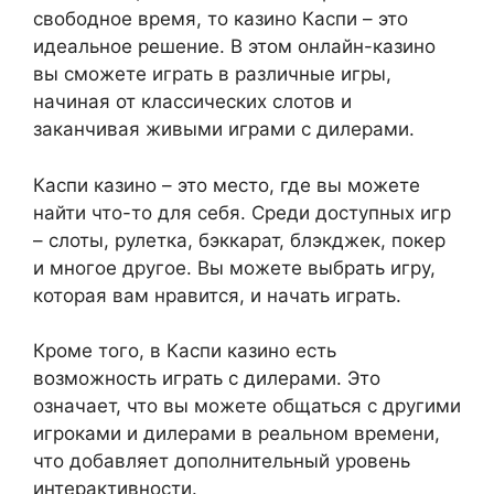
свободное время, то казино Каспи – это
идеальное решение. В этом онлайн-казино
вы сможете играть в различные игры,
начиная от классических слотов и
заканчивая живыми играми с дилерами.
Каспи казино – это место, где вы можете
найти что-то для себя. Среди доступных игр
– слоты, рулетка, бэккарат, блэкджек, покер
и многое другое. Вы можете выбрать игру,
которая вам нравится, и начать играть.
Кроме того, в Каспи казино есть
возможность играть с дилерами. Это
означает, что вы можете общаться с другими
игроками и дилерами в реальном времени,
что добавляет дополнительный уровень
интерактивности.