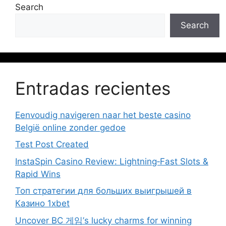
Search
Search
Entradas recientes
Eenvoudig navigeren naar het beste casino
België online zonder gedoe
Test Post Created
InstaSpin Casino Review: Lightning‑Fast Slots &
Rapid Wins
Топ стратегии для больших выигрышей в
Казино 1xbet
Uncover BC 게임’s lucky charms for winning