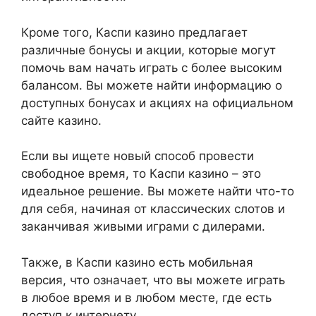
Кроме того, Каспи казино предлагает
различные бонусы и акции, которые могут
помочь вам начать играть с более высоким
балансом. Вы можете найти информацию о
доступных бонусах и акциях на официальном
сайте казино.
Если вы ищете новый способ провести
свободное время, то Каспи казино – это
идеальное решение. Вы можете найти что-то
для себя, начиная от классических слотов и
заканчивая живыми играми с дилерами.
Также, в Каспи казино есть мобильная
версия, что означает, что вы можете играть
в любое время и в любом месте, где есть
доступ к интернету.