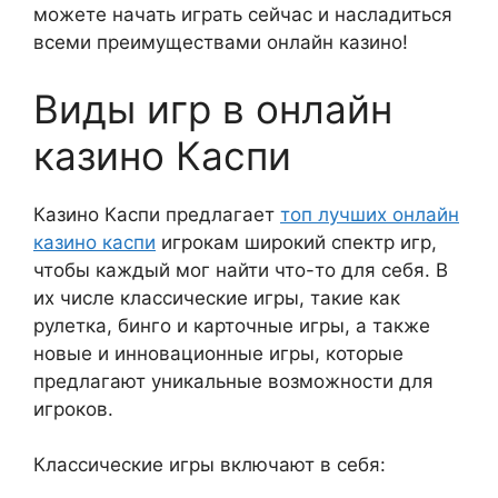
можете начать играть сейчас и насладиться
всеми преимуществами онлайн казино!
Виды игр в онлайн
казино Каспи
Казино Каспи предлагает
топ лучших онлайн
казино каспи
игрокам широкий спектр игр,
чтобы каждый мог найти что-то для себя. В
их числе классические игры, такие как
рулетка, бинго и карточные игры, а также
новые и инновационные игры, которые
предлагают уникальные возможности для
игроков.
Классические игры включают в себя: