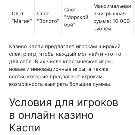
Максимальная
Слот
Слот
Слот
выигрышная
"Морской
"Магия"
"Золото"
сумма: 10 000
бой"
рублей
Казино Каспи предлагает игрокам широкий
спектр игр, чтобы каждый мог найти что-то
для себя. В их числе классические игры,
новые и инновационные игры, а также
слоты, которые предлагают игрокам
возможность выиграть большие суммы.
Условия для игроков
в онлайн казино
Каспи