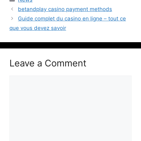
betandplay casino payment methods
Guide complet du casino en ligne – tout ce
que vous devez savoir
Leave a Comment