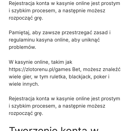
Rejestracja konta w kasynie online jest prostym
i szybkim procesem, a następnie możesz
rozpocząć grę.
Pamiętaj, aby zawsze przestrzegać zasad i
regulaminu kasyna online, aby uniknąć
problemów.
W kasynie online, takim jak
https://zlotorenu.pl/games Bet, możesz znaleźć
wiele gier, w tym ruletka, blackjack, poker i
wiele innych.
Rejestracja konta w kasynie online jest prostym
i szybkim procesem, a następnie możesz
rozpocząć grę.
Tworzenie konta w