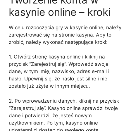
kasynie online – kroki
W celu rozpoczęcia gry w kasynie online, należy
zarejestrować się na stronie kasyna. Aby to
zrobić, należy wykonać następujące kroki:
1. Otwórz stronę kasyna online i kliknij na
przycisk “Zarejestruj się”. Wprowadź swoje
dane, w tym imię, nazwisko, adres e-mail i
hasło. Upewnij się, że hasło jest silne i nie
zostało już użyte w innym miejscu.
2. Po wprowadzeniu danych, kliknij na przycisk
“Zarejestruj się”. Kasyno online sprawdzi twoje
dane i potwierdzi, że jesteś nowym
użytkownikiem. Po tym, kasyno online
udostępni ci dostęp do swojego konta.