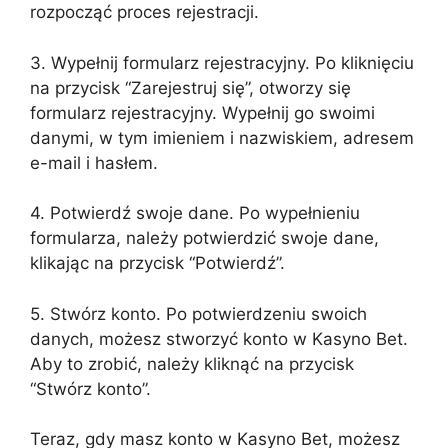
rozpocząć proces rejestracji.
3. Wypełnij formularz rejestracyjny. Po kliknięciu
na przycisk “Zarejestruj się”, otworzy się
formularz rejestracyjny. Wypełnij go swoimi
danymi, w tym imieniem i nazwiskiem, adresem
e-mail i hasłem.
4. Potwierdź swoje dane. Po wypełnieniu
formularza, należy potwierdzić swoje dane,
klikając na przycisk “Potwierdź”.
5. Stwórz konto. Po potwierdzeniu swoich
danych, możesz stworzyć konto w Kasyno Bet.
Aby to zrobić, należy kliknąć na przycisk
“Stwórz konto”.
Teraz, gdy masz konto w Kasyno Bet, możesz