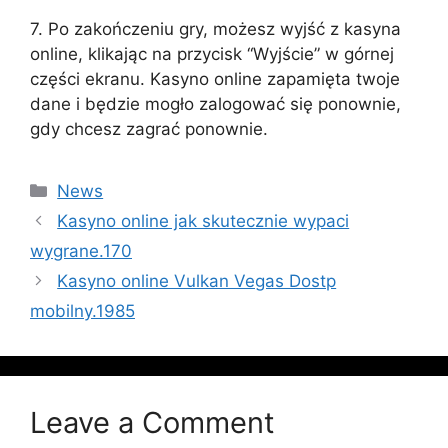
7. Po zakończeniu gry, możesz wyjść z kasyna
online, klikając na przycisk “Wyjście” w górnej
części ekranu. Kasyno online zapamięta twoje
dane i będzie mogło zalogować się ponownie,
gdy chcesz zagrać ponownie.
News
Kasyno online jak skutecznie wypaci
wygrane.170
Kasyno online Vulkan Vegas Dostp
mobilny.1985
Leave a Comment