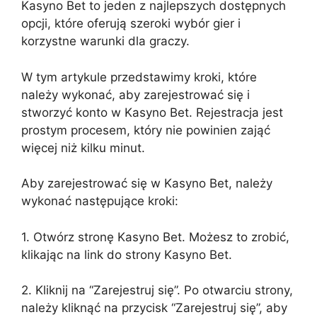
Kasyno Bet to jeden z najlepszych dostępnych
opcji, które oferują szeroki wybór gier i
korzystne warunki dla graczy.
W tym artykule przedstawimy kroki, które
należy wykonać, aby zarejestrować się i
stworzyć konto w Kasyno Bet. Rejestracja jest
prostym procesem, który nie powinien zająć
więcej niż kilku minut.
Aby zarejestrować się w Kasyno Bet, należy
wykonać następujące kroki:
1. Otwórz stronę Kasyno Bet. Możesz to zrobić,
klikając na link do strony Kasyno Bet.
2. Kliknij na “Zarejestruj się”. Po otwarciu strony,
należy kliknąć na przycisk “Zarejestruj się”, aby