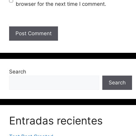
browser for the next time I comment.
Search
Search
Entradas recientes