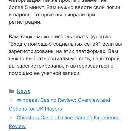
более 5 минут. Вам нужно ввести свой логин
и пароль, которые вы выбрали при
регистрации.
Вам также можно использовать функцию
“Вход с помощью социальных сетей”, если вы
зарегистрированы на этих платформах. Вам
нужно выбрать социальную сеть, на которой
вы зарегистрированы, и авторизоваться с
помощью ее учетной записи.
News
Winbeast Casino Review: Overview and
Options for UK Players
Chipstars Casino Online Gaming Experience
Review