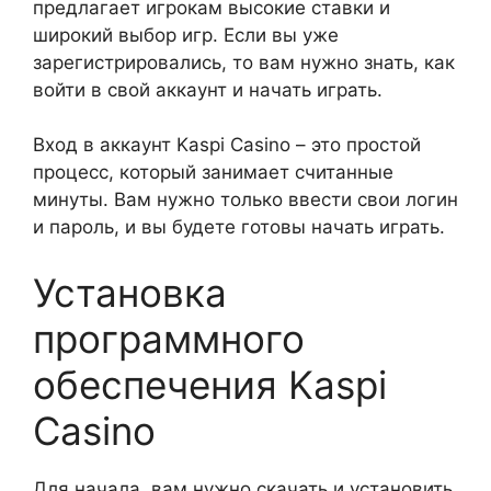
предлагает игрокам высокие ставки и
широкий выбор игр. Если вы уже
зарегистрировались, то вам нужно знать, как
войти в свой аккаунт и начать играть.
Вход в аккаунт Kaspi Casino – это простой
процесс, который занимает считанные
минуты. Вам нужно только ввести свои логин
и пароль, и вы будете готовы начать играть.
Установка
программного
обеспечения Kaspi
Casino
Для начала, вам нужно скачать и установить