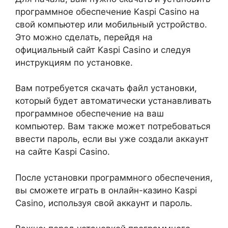
программное обеспечение Kaspi Casino на
свой компьютер или мобильный устройство.
Это можно сделать, перейдя на
официальный сайт Kaspi Casino и следуя
инструкциям по установке.
Вам потребуется скачать файл установки,
который будет автоматически устанавливать
программное обеспечение на ваш
компьютер. Вам также может потребоваться
ввести пароль, если вы уже создали аккаунт
на сайте Kaspi Casino.
После установки программного обеспечения,
вы сможете играть в онлайн-казино Kaspi
Casino, используя свой аккаунт и пароль.