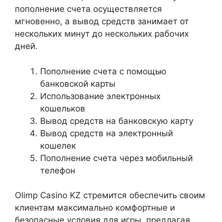
пополнение счета осуществляется
мгновенно, а вывод средств занимает от
нескольких минут до нескольких рабочих
дней.
Пополнение счета с помощью
банковской карты
Использование электронных
кошельков
Вывод средств на банковскую карту
Вывод средств на электронный
кошелек
Пополнение счета через мобильный
телефон
Olimp Casino KZ стремится обеспечить своим
клиентам максимально комфортные и
безопасные условия для игры, предлагая