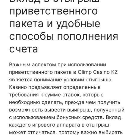
приветственного
пакета и удобные
способы пополнения
счета
Важным аспектом при использовании
приветственного пакета в Olimp Casino KZ
является понимание условий отыгрыша.
Казино предъявляет определенные
требования к сумме ставок, которые
необходимо сделать, прежде чем получить
возможность вывести выигрыш, полученный
с использованием бонусных средств. Вклад
каждого игрового аппарата в отыгрыш
может отличаться, поэтому важно выбирать