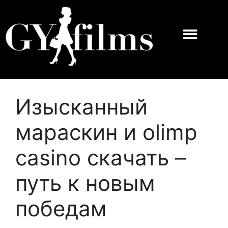
Изысканный
мараскин и olimp
casino скачать –
путь к новым
победам