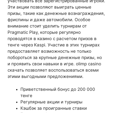
участвовать все зарегистрированные игроки.
Эти акции позволяют выиграть ценные
призы, такие как денежные вознаграждения,
фриспины и даже автомобили. Особое
внимание стоит уделить турнирам от
Pragmatic Play, которые регулярно
проводятся в казино с расчетом призов в
тенге через Kaspi. Участие в этих турнирах
предоставляет возможность не только
побороться за крупные денежные призы, но
и проявить свои навыки в игре. olimp casino
скачать позволяет воспользоваться всеми
этими выгодными предложениями.
Приветственный бонус до 200 000
тенге
Регулярные акции и турниры
Кэшбэк за проигранные ставки