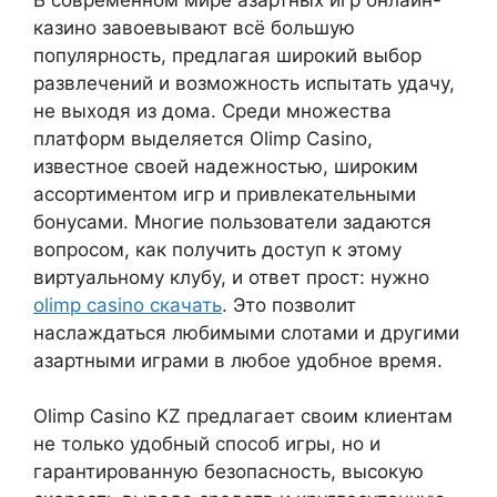
казино завоевывают всё большую
популярность, предлагая широкий выбор
развлечений и возможность испытать удачу,
не выходя из дома. Среди множества
платформ выделяется Olimp Casino,
известное своей надежностью, широким
ассортиментом игр и привлекательными
бонусами. Многие пользователи задаются
вопросом, как получить доступ к этому
виртуальному клубу, и ответ прост: нужно
olimp casino скачать
. Это позволит
наслаждаться любимыми слотами и другими
азартными играми в любое удобное время.
Olimp Casino KZ предлагает своим клиентам
не только удобный способ игры, но и
гарантированную безопасность, высокую