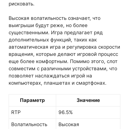
рисковать.
Высокая волатильность означает, что
выигрыши будут реже, но более
существенными. Игра предлагает ряд
дополнительных функций, таких как
автоматическая игра и регулировка скорости
вращения, которые делают игровой процесс
еще более комфортным. Помимо этого, слот
совместим с различными устройствами, что
позволяет наслаждаться игрой на
компьютерах, планшетах и смартфонах.
Параметр
Значение
RTP
96.5%
Волатильность
Высокая