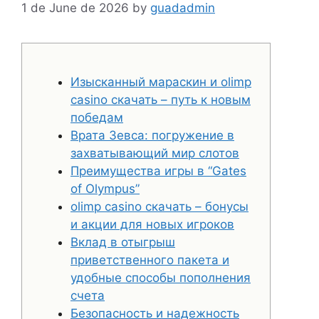
1 de June de 2026
by
guadadmin
Изысканный мараскин и olimp
casino скачать – путь к новым
победам
Врата Зевса: погружение в
захватывающий мир слотов
Преимущества игры в “Gates
of Olympus”
olimp casino скачать – бонусы
и акции для новых игроков
Вклад в отыгрыш
приветственного пакета и
удобные способы пополнения
счета
Безопасность и надежность