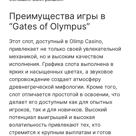
Преимущества игры в
“Gates of Olympus”
Этот слот, доступный в Olimp Casino,
привлекает не только своей увлекательной
механикой, но и высоким качеством
исполнения. Графика слота выполнена в
ярких и насыщенных цветах, а звуковое
сопровождение создает атмосферу
древнегреческой мифологии. Кроме того,
слот отличается простотой в освоении, что
делает его доступным как для опытных
игроков, так и для новичков. Высокий
потенциал выигрышей и высокая
волатильность привлекают тех, кто
стремится к крупным выплатам и готов