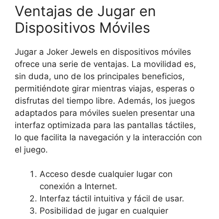
Ventajas de Jugar en
Dispositivos Móviles
Jugar a Joker Jewels en dispositivos móviles
ofrece una serie de ventajas. La movilidad es,
sin duda, uno de los principales beneficios,
permitiéndote girar mientras viajas, esperas o
disfrutas del tiempo libre. Además, los juegos
adaptados para móviles suelen presentar una
interfaz optimizada para las pantallas táctiles,
lo que facilita la navegación y la interacción con
el juego.
Acceso desde cualquier lugar con
conexión a Internet.
Interfaz táctil intuitiva y fácil de usar.
Posibilidad de jugar en cualquier