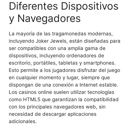
Diferentes Dispositivos
y Navegadores
La mayoría de las tragamonedas modernas,
incluyendo Joker Jewels, están diseñadas para
ser compatibles con una amplia gama de
dispositivos, incluyendo ordenadores de
escritorio, portátiles, tabletas y smartphones.
Esto permite a los jugadores disfrutar del juego
en cualquier momento y lugar, siempre que
dispongan de una conexión a Internet estable.
Los casinos online suelen utilizar tecnologías
como HTML5 que garantizan la compatibilidad
con los principales navegadores web, sin
necesidad de descargar aplicaciones
adicionales.