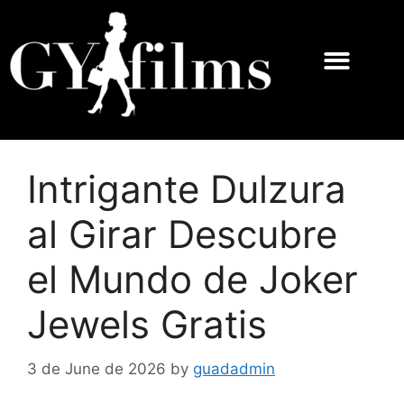
Intrigante Dulzura
al Girar Descubre
el Mundo de Joker
Jewels Gratis
3 de June de 2026
by
guadadmin