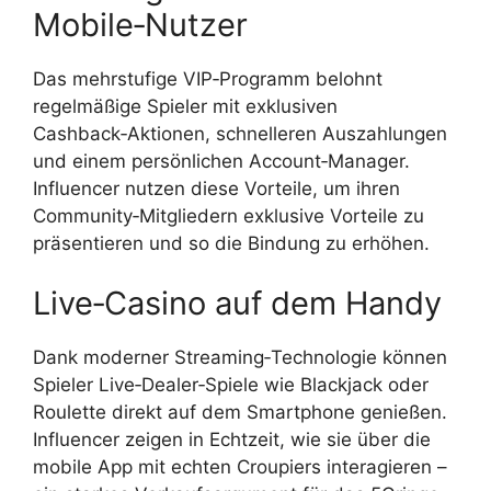
Mobile‑Nutzer
Das mehrstufige VIP‑Programm belohnt
regelmäßige Spieler mit exklusiven
Cashback‑Aktionen, schnelleren Auszahlungen
und einem persönlichen Account‑Manager.
Influencer nutzen diese Vorteile, um ihren
Community‑Mitgliedern exklusive Vorteile zu
präsentieren und so die Bindung zu erhöhen.
Live‑Casino auf dem Handy
Dank moderner Streaming‑Technologie können
Spieler Live‑Dealer‑Spiele wie Blackjack oder
Roulette direkt auf dem Smartphone genießen.
Influencer zeigen in Echtzeit, wie sie über die
mobile App mit echten Croupiers interagieren –