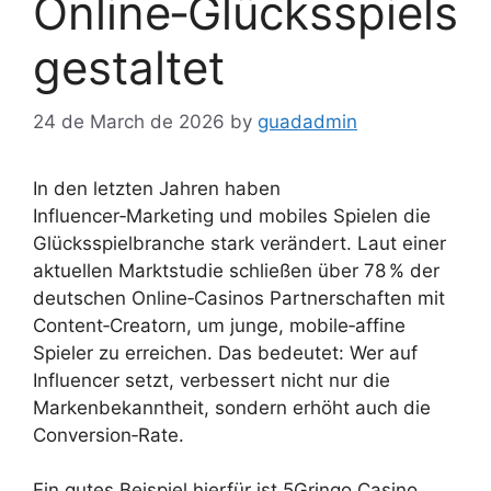
Online‑Glücksspiels
gestaltet
24 de March de 2026
by
guadadmin
In den letzten Jahren haben
Influencer‑Marketing und mobiles Spielen die
Glücksspielbranche stark verändert. Laut einer
aktuellen Marktstudie schließen über 78 % der
deutschen Online‑Casinos Partnerschaften mit
Content‑Creatorn, um junge, mobile‑affine
Spieler zu erreichen. Das bedeutet: Wer auf
Influencer setzt, verbessert nicht nur die
Markenbekanntheit, sondern erhöht auch die
Conversion‑Rate.
Ein gutes Beispiel hierfür ist 5Gringo Casino.