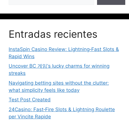
Entradas recientes
InstaSpin Casino Review: Lightning‑Fast Slots &
Rapid Wins
Uncover BC 게임’s lucky charms for winning
streaks
Navigating betting sites without the clutter:
what simplicity feels like today
Test Post Created
24Casino: Fast‑Fire Slots & Lightning Roulette
per Vincite Rapide