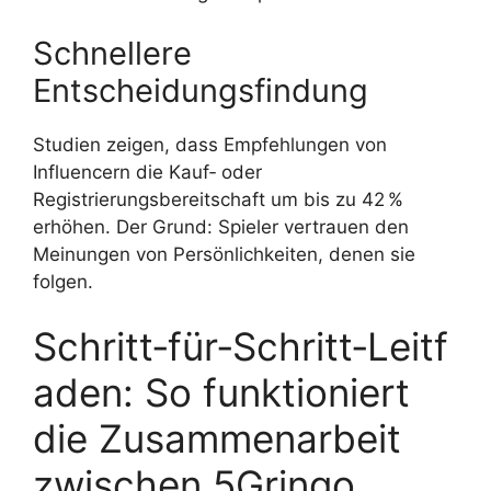
Schnellere
Entscheidungsfindung
Studien zeigen, dass Empfehlungen von
Influencern die Kauf‑ oder
Registrierungsbereitschaft um bis zu 42 %
erhöhen. Der Grund: Spieler vertrauen den
Meinungen von Persönlichkeiten, denen sie
folgen.
Schritt‑für‑Schritt‑Leitf
aden: So funktioniert
die Zusammenarbeit
zwischen 5Gringo