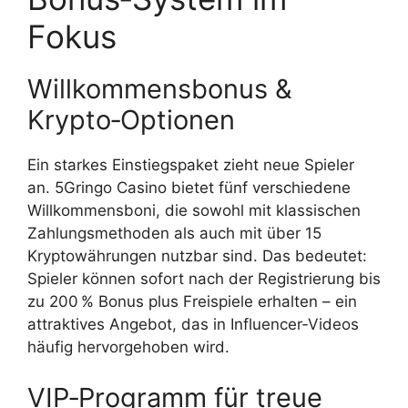
Fokus
Willkommensbonus &
Krypto‑Optionen
Ein starkes Einstiegspaket zieht neue Spieler
an. 5Gringo Casino bietet fünf verschiedene
Willkommensboni, die sowohl mit klassischen
Zahlungsmethoden als auch mit über 15
Kryptowährungen nutzbar sind. Das bedeutet:
Spieler können sofort nach der Registrierung bis
zu 200 % Bonus plus Freispiele erhalten – ein
attraktives Angebot, das in Influencer‑Videos
häufig hervorgehoben wird.
VIP‑Programm für treue