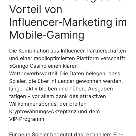
Vorteil von
Influencer‑Marketing im
Mobile‑Gaming
Die Kombination aus Influencer‑Partnerschaften
und einer mobiloptimierten Plattform verschafft
5Gringo Casino einen klaren
Wettbewerbsvorteil. Die Daten belegen, dass
Spieler, die über Influencer gewonnen werden,
länger aktiv bleiben und höhere Ausgaben
tätigen – vor allem dank des attraktiven
Willkommensbonus, der breiten
Kryptowährungs‑Akzeptanz und dem
VIP‑Programm.
Für neue Spieler bedeutet das: Schnellere Ein-