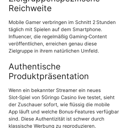
Reichweite
Mobile Gamer verbringen im Schnitt 2 Stunden
täglich mit Spielen auf dem Smartphone.
Influencer, die regelmäßig Gaming‑Content
veröffentlichen, erreichen genau diese
Zielgruppe in ihrem natürlichen Umfeld.
Authentische
Produktpräsentation
Wenn ein bekannter Streamer ein neues
Slot‑Spiel von 5Gringo Casino live testet, sieht
der Zuschauer sofort, wie flüssig die mobile
App läuft und welche Bonus‑Features verfügbar
sind. Diese Authentizität ist schwer durch
klassische Werbung zu reproduzieren.