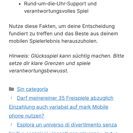
Rund‑um‑die‑Uhr‑Support und
verantwortungsvolles Spiel
Nutze diese Fakten, um deine Entscheidung
fundiert zu treffen und das Beste aus deinem
mobilen Spielerlebnis herauszuholen.
Hinweis: Glücksspiel kann süchtig machen. Bitte
setze dir klare Grenzen und spiele
verantwortungsbewusst.
Sin categoría
Darf meinereiner 35 Freispiele abzuglich
Einzahlung auch variabel auf mark Mobile
phone nutzen?
Esplora un universo di divertimento senza