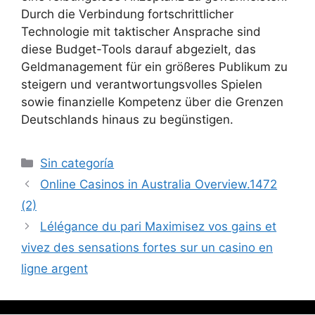
Durch die Verbindung fortschrittlicher
Technologie mit taktischer Ansprache sind
diese Budget-Tools darauf abgezielt, das
Geldmanagement für ein größeres Publikum zu
steigern und verantwortungsvolles Spielen
sowie finanzielle Kompetenz über die Grenzen
Deutschlands hinaus zu begünstigen.
Sin categoría
Online Casinos in Australia Overview.1472
(2)
Lélégance du pari Maximisez vos gains et
vivez des sensations fortes sur un casino en
ligne argent