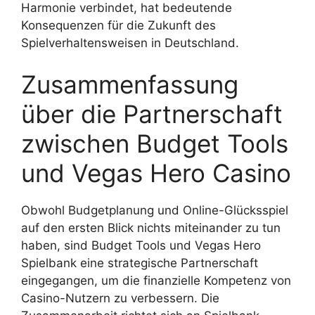
Harmonie verbindet, hat bedeutende
Konsequenzen für die Zukunft des
Spielverhaltensweisen in Deutschland.
Zusammenfassung
über die Partnerschaft
zwischen Budget Tools
und Vegas Hero Casino
Obwohl Budgetplanung und Online-Glücksspiel
auf den ersten Blick nichts miteinander zu tun
haben, sind Budget Tools und Vegas Hero
Spielbank eine strategische Partnerschaft
eingegangen, um die finanzielle Kompetenz von
Casino-Nutzern zu verbessern. Die