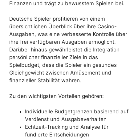
Finanzen und trägt zu bewusstem Spielen bei.
Deutsche Spieler profitieren von einem
übersichtlichen Überblick über ihre Casino-
Ausgaben, was eine verbesserte Kontrolle über
ihre frei verfügbaren Ausgaben ermöglicht.
Darüber hinaus gewährleistet die Integration
persönlicher finanzieller Ziele in das
Spielbudget, dass die Spieler ein gesundes
Gleichgewicht zwischen Amüsement und
finanzieller Stabilität wahren.
Zu den wichtigsten Vorteilen gehören:
Individuelle Budgetgrenzen basierend auf
Verdienst und Ausgabeverhalten
Echtzeit-Tracking und Analyse für
fundierte Entscheidungen