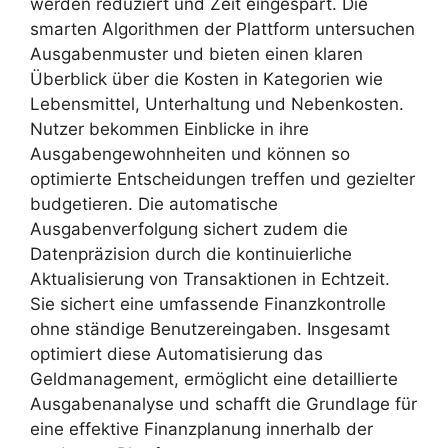
werden reduziert und Zeit eingespart. Die
smarten Algorithmen der Plattform untersuchen
Ausgabenmuster und bieten einen klaren
Überblick über die Kosten in Kategorien wie
Lebensmittel, Unterhaltung und Nebenkosten.
Nutzer bekommen Einblicke in ihre
Ausgabengewohnheiten und können so
optimierte Entscheidungen treffen und gezielter
budgetieren. Die automatische
Ausgabenverfolgung sichert zudem die
Datenpräzision durch die kontinuierliche
Aktualisierung von Transaktionen in Echtzeit.
Sie sichert eine umfassende Finanzkontrolle
ohne ständige Benutzereingaben. Insgesamt
optimiert diese Automatisierung das
Geldmanagement, ermöglicht eine detaillierte
Ausgabenanalyse und schafft die Grundlage für
eine effektive Finanzplanung innerhalb der