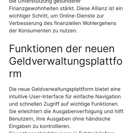
die Unterstützung gesünderer
Finanzgewohnheiten stärkt. Diese Allianz ist ein
wichtiger Schritt, um Online-Dienste zur
Verbesserung des finanziellen Wohlergehens
der Konsumenten zu nutzen.
Funktionen der neuen
Geldverwaltungsplattfo
rm
Die neue Geldverwaltungsplattform bietet eine
intuitive User-Interface für einfache Navigation
und schnellen Zugriff auf wichtige Funktionen.
Sie erleichtert die Ausgabenverfolgung und hilft
Benutzern, ihre Ausgaben ohne händische
Eingaben zu kontrollieren.