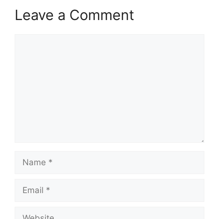
Leave a Comment