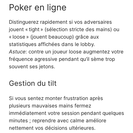
Poker en ligne
Distinguerez rapidement si vos adversaires
jouent « tight » (sélection stricte des mains) ou
« loose » (jouent beaucoup) grâce aux
statistiques affichées dans le lobby.
Astuce
: contre un joueur loose augmentez votre
fréquence agressive pendant qu’il sème trop
souvent ses jetons.
Gestion du tilt
Si vous sentez monter frustration après
plusieurs mauvaises mains fermez
immédiatement votre session pendant quelques
minutes ; reprendre avec calme améliore
nettement vos décisions ultérieures.