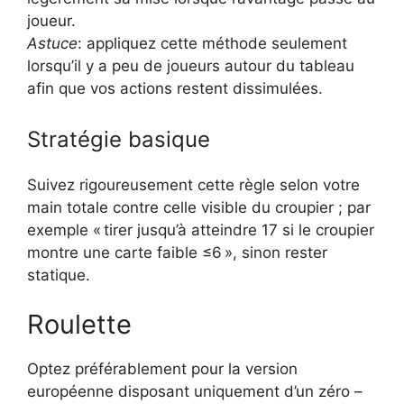
joueur.
Astuce
: appliquez cette méthode seulement
lorsqu’il y a peu de joueurs autour du tableau
afin que vos actions restent dissimulées.
Stratégie basique
Suivez rigoureusement cette règle selon votre
main totale contre celle visible du croupier ; par
exemple « tirer jusqu’à atteindre 17 si le croupier
montre une carte faible ≤6 », sinon rester
statique.
Roulette
Optez préférablement pour la version
européenne disposant uniquement d’un zéro –