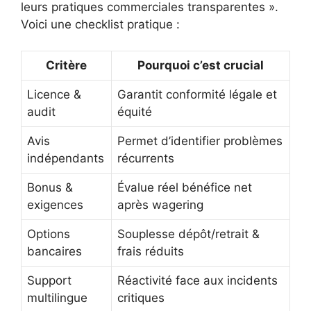
leurs pratiques commerciales transparentes ».
Voici une checklist pratique :
Critère
Pourquoi c’est crucial
Licence &
Garantit conformité légale et
audit
équité
Avis
Permet d’identifier problèmes
indépendants
récurrents
Bonus &
Évalue réel bénéfice net
exigences
après wagering
Options
Souplesse dépôt/retrait &
bancaires
frais réduits
Support
Réactivité face aux incidents
multilingue
critiques