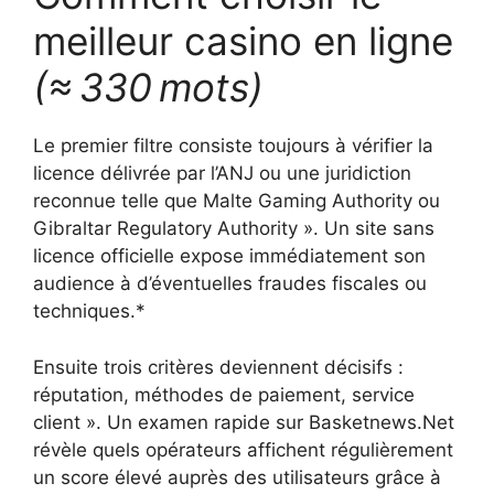
meilleur casino en ligne
(≈ 330 mots)
Le premier filtre consiste toujours à vérifier la
licence délivrée par l’ANJ ou une juridiction
reconnue telle que Malte Gaming Authority ou
Gibraltar Regulatory Authority ». Un site sans
licence officielle expose immédiatement son
audience à d’éventuelles fraudes fiscales ou
techniques.*
Ensuite trois critères deviennent décisifs :
réputation, méthodes de paiement, service
client ». Un examen rapide sur Basketnews.Net
révèle quels opérateurs affichent régulièrement
un score élevé auprès des utilisateurs grâce à