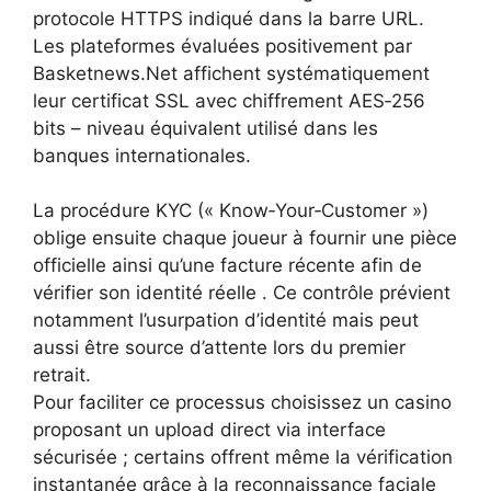
protocole HTTPS indiqué dans la barre URL.
Les plateformes évaluées positivement par
Basketnews.Net affichent systématiquement
leur certificat SSL avec chiffrement AES‑256
bits – niveau équivalent utilisé dans les
banques internationales.
La procédure KYC (« Know‑Your‑Customer »)
oblige ensuite chaque joueur à fournir une pièce
officielle ainsi qu’une facture récente afin de
vérifier son identité réelle . Ce contrôle prévient
notamment l’usurpation d’identité mais peut
aussi être source d’attente lors du premier
retrait.
Pour faciliter ce processus choisissez un casino
proposant un upload direct via interface
sécurisée ; certains offrent même la vérification
instantanée grâce à la reconnaissance faciale