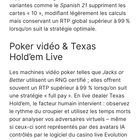
variantes comme le
Spanish 21
suppriment les
cartes « 10 », modifiant légèrement les calculs
mais conservant un RTP global supérieur à 99 %
lorsqu’on suit la stratégie optimale.
Poker vidéo & Texas
Hold’em Live
Les machines vidéo poker telles que
Jacks or
Better
utilisent un RNG certifié ; elles offrent
souvent un RTP supérieur à 99 % lorsqu’on suit
une stratégie « full pay ». En live dealer Texas
Hold’em, le facteur humain intervient : observez
le rythme du croupier et utilisez les temps morts
pour analyser vos adversaires virtuels – même
si ceux-ci sont représentés par des avatars IA
contrôlés par le logiciel du casino live Evolution