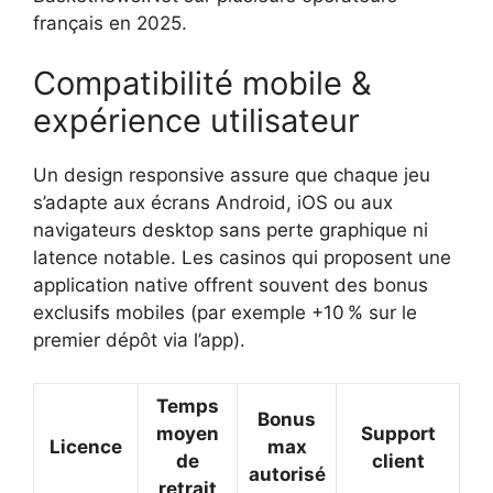
français en 2025.
Compatibilité mobile &
expérience utilisateur
Un design responsive assure que chaque jeu
s’adapte aux écrans Android, iOS ou aux
navigateurs desktop sans perte graphique ni
latence notable. Les casinos qui proposent une
application native offrent souvent des bonus
exclusifs mobiles (par exemple +10 % sur le
premier dépôt via l’app).
Temps
Bonus
moyen
Support
Licence
max
de
client
autorisé
retrait