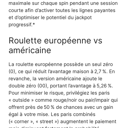
maximale sur chaque spin pendant une session
courte afin d’activer toutes les lignes payantes
et d’optimiser le potentiel du jackpot
progressif.*
Roulette européenne vs
américaine
La roulette européenne possède un seul zéro
(0), ce qui réduit l’avantage maison à 2,7 %. En
revanche, la version américaine ajoute le
double zéro (00), portant l’avantage à 5,26 %.
Pour minimiser le risque, privilégiez les paris
« outside » comme rouge/noir ou pair/impair qui
offrent près de 50 % de chances avec un gain
égal à votre mise. Les paris combinés
(« corner », « street ») augmentent le paiement