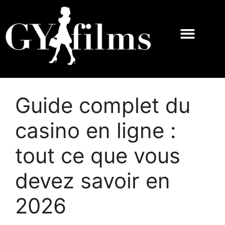
Guide complet du
casino en ligne :
tout ce que vous
devez savoir en
2026