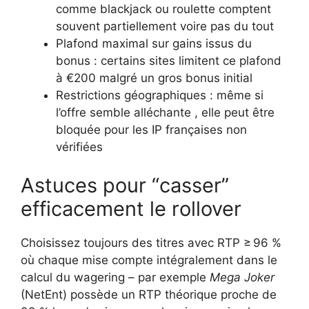
comme blackjack ou roulette comptent
souvent partiellement voire pas du tout
Plafond maximal sur gains issus du
bonus : certains sites limitent ce plafond
à €200 malgré un gros bonus initial
Restrictions géographiques : même si
l’offre semble alléchante , elle peut être
bloquée pour les IP françaises non
vérifiées
Astuces pour “casser”
efficacement le rollover
Choisissez toujours des titres avec RTP ≥ 96 %
où chaque mise compte intégralement dans le
calcul du wagering – par exemple
Mega Joker
(NetEnt) possède un RTP théorique proche de