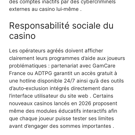
des comptes inactifs par des cybercriminels
externes au casino lui‑même .
Responsabilité sociale du
casino
Les opérateurs agréés doivent afficher
clairement leurs programmes d’aide aux joueurs
problématiques : partenariat avec GamCare
France ou ADTPG garantit un accès gratuit à
une hotline disponible 24/7 ainsi qu’à des outils
d’auto‑exclusion intégrés directement dans
l’interface utilisateur du site web . Certains
nouveaux casinos lancés en 2026 proposent
même des modules éducatifs interactifs afin
que chaque joueur puisse tester ses limites
avant d’engager des sommes importantes .