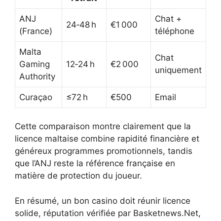
ANJ
Chat +
24‑48 h
€1 000
(France)
téléphone
Malta
Chat
Gaming
12‑24 h
€2 000
uniquement
Authority
Curaçao
≤72 h
€500
Email
Cette comparaison montre clairement que la
licence maltaise combine rapidité financière et
généreux programmes promotionnels, tandis
que l’ANJ reste la référence française en
matière de protection du joueur.
En résumé, un bon casino doit réunir licence
solide, réputation vérifiée par Basketnews.Net,