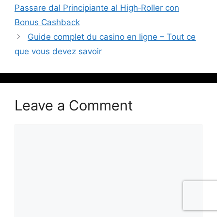
Passare dal Principiante al High‑Roller con
Bonus Cashback
Guide complet du casino en ligne – Tout ce
que vous devez savoir
Leave a Comment