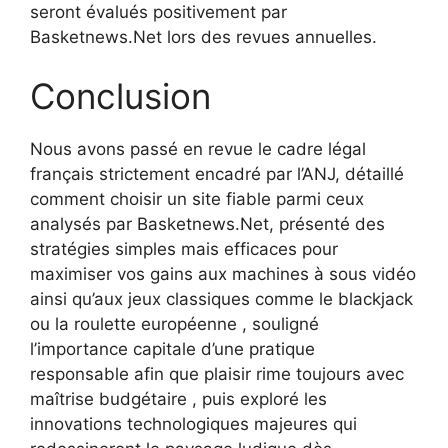
seront évalués positivement par
Basketnews.Net lors des revues annuelles.
Conclusion
Nous avons passé en revue le cadre légal
français strictement encadré par l’ANJ, détaillé
comment choisir un site fiable parmi ceux
analysés par Basketnews.Net, présenté des
stratégies simples mais efficaces pour
maximiser vos gains aux machines à sous vidéo
ainsi qu’aux jeux classiques comme le blackjack
ou la roulette européenne , souligné
l’importance capitale d’une pratique
responsable afin que plaisir rime toujours avec
maîtrise budgétaire , puis exploré les
innovations technologiques majeures qui