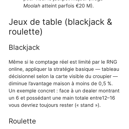
Moolah
atteint parfois €20 M).
Jeux de table (blackjack &
roulette)
Blackjack
Même si le comptage réel est limité par le RNG
online, appliquer la stratégie basique — tableau
décisionnel selon la carte visible du croupier —
diminue l’avantage maison à moins de 0,5 %.
Un exemple concret : face à un dealer montrant
un 6 et possédant une main totale entre12–16
vous devriez toujours rester (« stand »).
Roulette