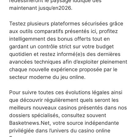
redessineront le paysage ludique dès
maintenant jusqu’en​2026.
Testez plusieurs plateformes sécurisées grâce
aux outils comparatifs présentés ici, profitez
intelligemment des bonus offerts tout en
gardant un contrôle strict sur votre budget
quotidien et restez informé(e)s des dernières
avancées techniques afin d’exploiter pleinement
chaque nouvelle expérience proposée par le
secteur moderne du jeu online.
Pour suivre toutes ces évolutions légales ainsi
que découvrir régulièrement quels seront les
meilleurs nouveaux casinos présentés dans nos
dossiers spécialisés, consultez souvent
Basketnews.Net, votre source indépendante
privilégiée dans l’univers du casino online