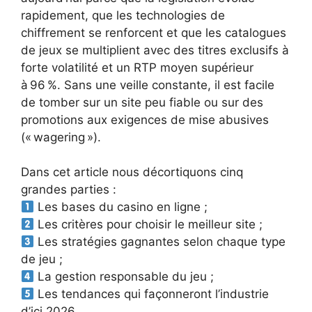
rapidement, que les technologies de
chiffrement se renforcent et que les catalogues
de jeux se multiplient avec des titres exclusifs à
forte volatilité et un RTP moyen supérieur
à 96 %. Sans une veille constante, il est facile
de tomber sur un site peu fiable ou sur des
promotions aux exigences de mise abusives
(« wagering »).
Dans cet article nous décortiquons cinq
grandes parties :
Les bases du casino en ligne ;
Les critères pour choisir le meilleur site ;
Les stratégies gagnantes selon chaque type
de jeu ;
La gestion responsable du jeu ;
Les tendances qui façonneront l’industrie
d’ici 2026.