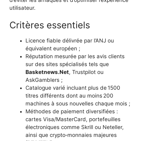
utilisateur.
Critères essentiels
Licence fiable délivrée par l’ANJ ou
équivalent européen ;
Réputation mesurée par les avis clients
sur des sites spécialisés tels que
Basketnews.Net
, Trustpilot ou
AskGamblers ;
Catalogue varié incluant plus de 1500
titres différents dont au moins 200
machines à sous nouvelles chaque mois ;
Méthodes de paiement diversifiées :
cartes Visa/MasterCard, portefeuilles
électroniques comme Skrill ou Neteller,
ainsi que crypto‑monnaies majeures