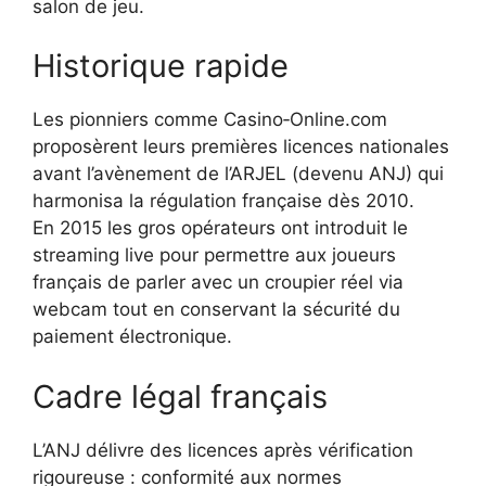
salon de jeu.
Historique rapide
Les pionniers comme Casino‑Online.com
proposèrent leurs premières licences nationales
avant l’avènement de l’ARJEL (devenu ANJ) qui
harmonisa la régulation française dès 2010.
En 2015 les gros opérateurs ont introduit le
streaming live pour permettre aux joueurs
français de parler avec un croupier réel via
webcam tout en conservant la sécurité du
paiement électronique.
Cadre légal français
L’ANJ délivre des licences après vérification
rigoureuse : conformité aux normes