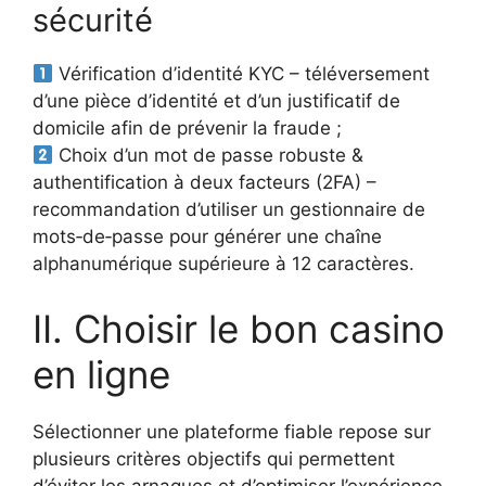
sécurité
Vérification d’identité KYC – téléversement
d’une pièce d’identité et d’un justificatif de
domicile afin de prévenir la fraude ;
Choix d’un mot de passe robuste &
authentification à deux facteurs (2FA) –
recommandation d’utiliser un gestionnaire de
mots‑de‑passe pour générer une chaîne
alphanumérique supérieure à 12 caractères.
II. Choisir le bon casino
en ligne
Sélectionner une plateforme fiable repose sur
plusieurs critères objectifs qui permettent
d’éviter les arnaques et d’optimiser l’expérience