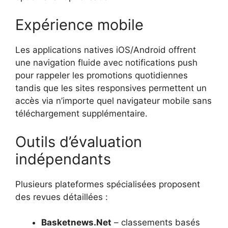
Expérience mobile
Les applications natives iOS/Android offrent
une navigation fluide avec notifications push
pour rappeler les promotions quotidiennes
tandis que les sites responsives permettent un
accès via n’importe quel navigateur mobile sans
téléchargement supplémentaire.
Outils d’évaluation
indépendants
Plusieurs plateformes spécialisées proposent
des revues détaillées :
Basketnews.Net
– classements basés