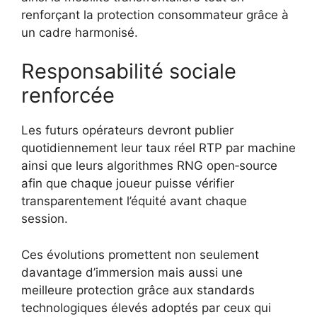
renforçant la protection consommateur grâce à
un cadre harmonisé.
Responsabilité sociale
renforcée
Les futurs opérateurs devront publier
quotidiennement leur taux réel RTP par machine
ainsi que leurs algorithmes RNG open‑source
afin que chaque joueur puisse vérifier
transparentement l’équité avant chaque
session.
Ces évolutions promettent non seulement
davantage d’immersion mais aussi une
meilleure protection grâce aux standards
technologiques élevés adoptés par ceux qui