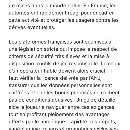
de mises dans le monde entier. En France, les
autorités ont rapidement réagi pour encadrer
cette activité et protéger les usagers contre les
dérives éventuelles.
Les plateformes françaises sont soumises à
une législation stricte qui impose le respect de
critères de sécurité très élevés et la mise à
disposition d’outils de jeu responsable. Le choix
d’un opérateur fiable devient alors crucial : il
faut vérifier la licence délivrée par l’ANJ,
s’assurer que les données personnelles sont
chiffrées et que les bonus proposés ne cachent
pas de conditions abusives. Un guide détaillé
aide le joueur à naviguer entre ces exigences
tout en profitant pleinement des avantages
offerts par le numérique : rapidité des dépôts,
variété infinie de jeux et promotions exclusives