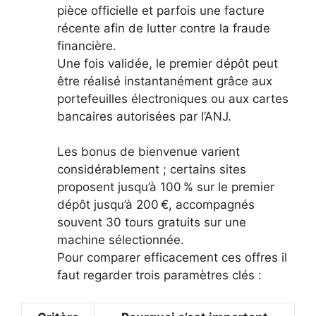
pièce officielle et parfois une facture
récente afin de lutter contre la fraude
financière.
Une fois validée, le premier dépôt peut
être réalisé instantanément grâce aux
portefeuilles électroniques ou aux cartes
bancaires autorisées par l’ANJ.
Les bonus de bienvenue varient
considérablement ; certains sites
proposent jusqu’à 100 % sur le premier
dépôt jusqu’à 200 €, accompagnés
souvent 30 tours gratuits sur une
machine sélectionnée.
Pour comparer efficacement ces offres il
faut regarder trois paramètres clés :