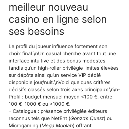
meilleur nouveau
casino en ligne selon
ses besoins
Le profil du joueur influence fortement son
choix final.\nUn casual cherche avant tout une
interface intuitive et des bonus modestes
tandis qu’un high‑roller privilégie limites élevées
sur dépôts ainsi qu’un service VIP dédié
disponible jour/nuit.\nVoici quelques critères
décisifs classés selon trois axes principaux:\n\n-
Profil : budget mensuel moyen <100 €, entre
100 €–1000 € ou >1000 €.
– Catalogue : présence privilégiée éditeurs
reconnus tels que NetEnt (
Gonzo’s Quest
) ou
Microgaming (
Mega Moolah
) offrant