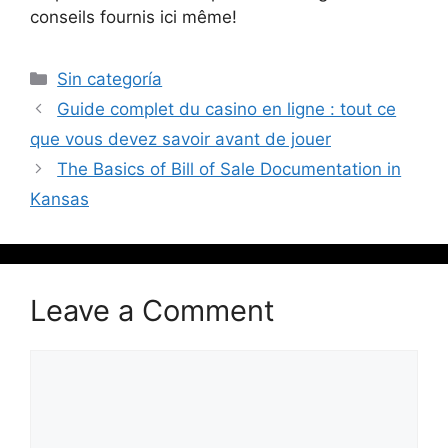
conseils fournis ici même!
Sin categoría
Guide complet du casino en ligne : tout ce
que vous devez savoir avant de jouer
The Basics of Bill of Sale Documentation in
Kansas
Leave a Comment