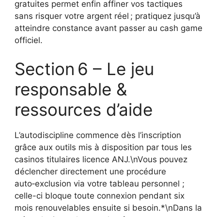
gratuites permet enfin affiner vos tactiques
sans risquer votre argent réel ; pratiquez jusqu’à
atteindre constance avant passer au cash game
officiel.
Section 6 – Le jeu
responsable &
ressources d’aide
L’autodiscipline commence dès l’inscription
grâce aux outils mis à disposition par tous les
casinos titulaires licence ANJ.\nVous pouvez
déclencher directement une procédure
auto‑exclusion via votre tableau personnel ;
celle-ci bloque toute connexion pendant six
mois renouvelables ensuite si besoin.*\nDans la