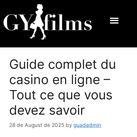
Guide complet du
casino en ligne –
Tout ce que vous
devez savoir
28 de August de 2025
by
guadadmin