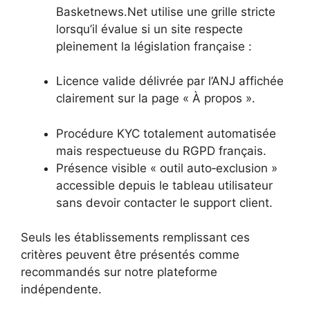
Basketnews.Net utilise une grille stricte
lorsqu’il évalue si un site respecte
pleinement la législation française :
Licence valide délivrée par l’ANJ affichée
clairement sur la page « À propos ».
Procédure KYC totalement automatisée
mais respectueuse du RGPD français.
Présence visible « outil auto‑exclusion »
accessible depuis le tableau utilisateur
sans devoir contacter le support client.
Seuls les établissements remplissant ces
critères peuvent être présentés comme
recommandés sur notre plateforme
indépendente.