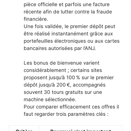
pièce officielle et parfois une facture
récente afin de lutter contre la fraude
financière.
Une fois validée, le premier dépôt peut
être réalisé instantanément grâce aux
portefeuilles électroniques ou aux cartes
bancaires autorisées par l’ANJ.
Les bonus de bienvenue varient
considérablement ; certains sites
proposent jusqu’à 100 % sur le premier
dépôt jusqu’à 200 €, accompagnés
souvent 30 tours gratuits sur une
machine sélectionnée.
Pour comparer efficacement ces offres il
faut regarder trois paramètres clés :