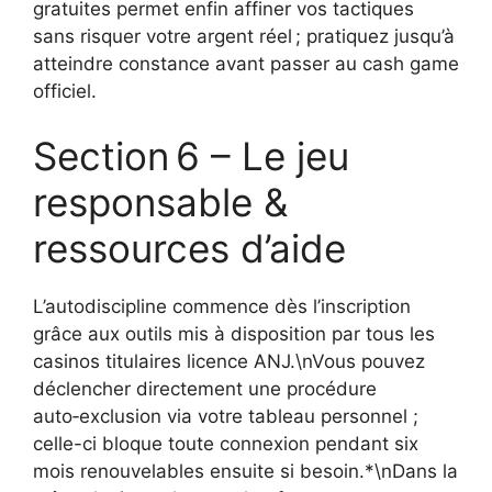
gratuites permet enfin affiner vos tactiques
sans risquer votre argent réel ; pratiquez jusqu’à
atteindre constance avant passer au cash game
officiel.
Section 6 – Le jeu
responsable &
ressources d’aide
L’autodiscipline commence dès l’inscription
grâce aux outils mis à disposition par tous les
casinos titulaires licence ANJ.\nVous pouvez
déclencher directement une procédure
auto‑exclusion via votre tableau personnel ;
celle-ci bloque toute connexion pendant six
mois renouvelables ensuite si besoin.*\nDans la