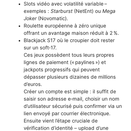
Slots vidéo avec volatilité variable –
exemples :
Starburst
(NetEnt) ou
Mega
Joker
(Novomatic).
Roulette européenne à zéro unique
offrant un avantage maison réduit à 2 %.
Blackjack S17 où le croupier doit rester
sur un soft‑17.
Ces jeux possèdent tous leurs propres
lignes de paiement (« paylines ») et
jackpots progressifs qui peuvent
dépasser plusieurs dizaines de millions
d’euros.
Créer un compte est simple : il suffit de
saisir son adresse e‑mail, choisir un nom
d’utilisateur sécurisé puis confirmer via un
lien envoyé par courrier électronique.
Ensuite vient l’étape cruciale de
vérification d’identité – upload d’une