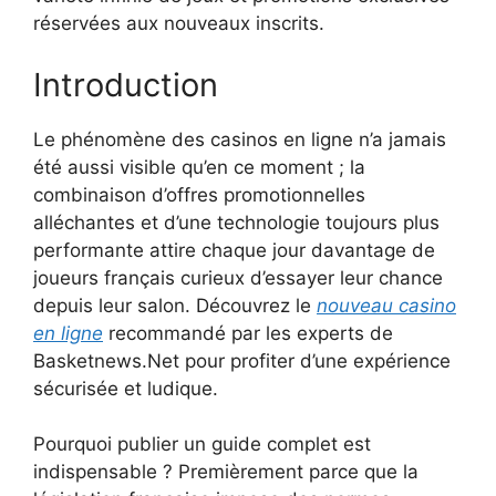
réservées aux nouveaux inscrits.
Introduction
Le phénomène des casinos en ligne n’a jamais
été aussi visible qu’en ce moment ; la
combinaison d’offres promotionnelles
alléchantes et d’une technologie toujours plus
performante attire chaque jour davantage de
joueurs français curieux d’essayer leur chance
depuis leur salon. Découvrez le
nouveau casino
en ligne
recommandé par les experts de
Basketnews.Net pour profiter d’une expérience
sécurisée et ludique.
Pourquoi publier un guide complet est
indispensable ? Premièrement parce que la