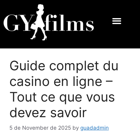
Guide complet du
casino en ligne –
Tout ce que vous
devez savoir
5 de November de 2025
by
guadadmin