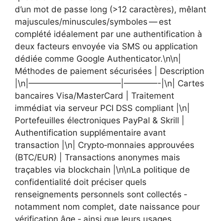
d’un mot de passe long (>12 caractères), mêlant
majuscules/minuscules/symboles — est
complété idéalement par une authentification à
deux facteurs envoyée via SMS ou application
dédiée comme Google Authenticator.\n\n|
Méthodes de paiement sécurisées | Description
|\n|———————————|————-|\n| Cartes
bancaires Visa/MasterCard | Traitement
immédiat via serveur PCI DSS compliant |\n|
Portefeuilles électroniques PayPal & Skrill |
Authentification supplémentaire avant
transaction |\n| Crypto‑monnaies approuvées
(BTC/EUR) | Transactions anonymes mais
traçables via blockchain |\n\nLa politique de
confidentialité doit préciser quels
renseignements personnels sont collectés ‑
notamment nom complet, date naissance pour
vérification âge ‑ ainsi que leurs usages