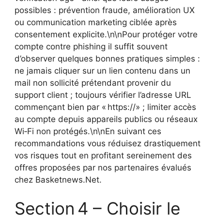
possibles : prévention fraude, amélioration UX
ou communication marketing ciblée après
consentement explicite.\n\nPour protéger votre
compte contre phishing il suffit souvent
d’observer quelques bonnes pratiques simples :
ne jamais cliquer sur un lien contenu dans un
mail non sollicité prétendant provenir du
support client ; toujours vérifier l’adresse URL
commençant bien par « https://» ; limiter accès
au compte depuis appareils publics ou réseaux
Wi‑Fi non protégés.\n\nEn suivant ces
recommandations vous réduisez drastiquement
vos risques tout en profitant sereinement des
offres proposées par nos partenaires évalués
chez Basketnews.Net.
Section 4 – Choisir le