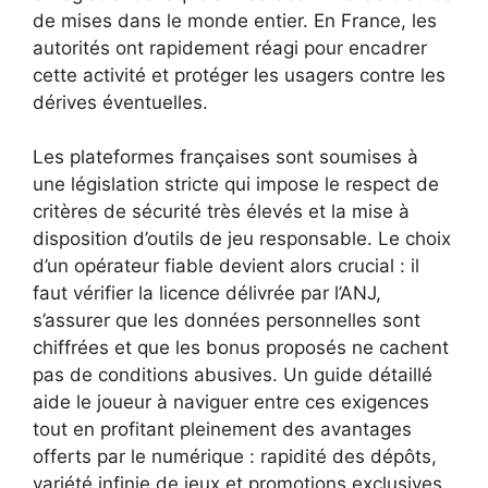
de mises dans le monde entier. En France, les
autorités ont rapidement réagi pour encadrer
cette activité et protéger les usagers contre les
dérives éventuelles.
Les plateformes françaises sont soumises à
une législation stricte qui impose le respect de
critères de sécurité très élevés et la mise à
disposition d’outils de jeu responsable. Le choix
d’un opérateur fiable devient alors crucial : il
faut vérifier la licence délivrée par l’ANJ,
s’assurer que les données personnelles sont
chiffrées et que les bonus proposés ne cachent
pas de conditions abusives. Un guide détaillé
aide le joueur à naviguer entre ces exigences
tout en profitant pleinement des avantages
offerts par le numérique : rapidité des dépôts,
variété infinie de jeux et promotions exclusives