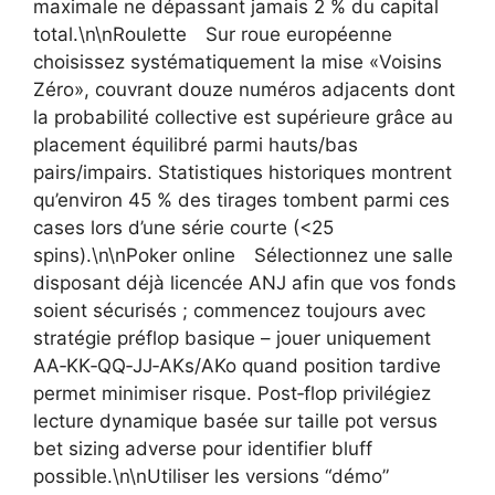
maximale ne dépassant jamais 2 % du capital
total.\n\nRoulette Sur roue européenne
choisissez systématiquement la mise «​Voisins
Zéro​», couvrant douze numéros adjacents dont
la probabilité collective est supérieure grâce au
placement équilibré parmi hauts/bas
pairs/impairs. Statistiques historiques montrent
qu’environ 45 % des tirages tombent parmi ces
cases lors d’une série courte (<25
spins).\n\nPoker online Sélectionnez une salle
disposant déjà licencée ANJ afin que vos fonds
soient sécurisés ; commencez toujours avec
stratégie préflop basique ­– jouer uniquement
AA‐KK‐QQ‐JJ‐AKs/AKo quand position tardive
permet minimiser risque. Post‑flop privilégiez
lecture dynamique basée sur taille pot versus
bet sizing adverse pour identifier bluff
possible.\n\nUtiliser les versions “démo”