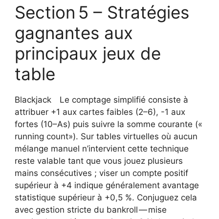
Section 5 – Stratégies
gagnantes aux
principaux jeux de
table
Blackjack Le comptage simplifié consiste à
attribuer +1 aux cartes faibles (2–6), -1 aux
fortes (10–As) puis suivre la somme courante («​
running count​»). Sur tables virtuelles où aucun
mélange manuel n’intervient cette technique
reste valable tant que vous jouez plusieurs
mains consécutives ; viser un compte positif
supérieur à +4 indique généralement avantage
statistique supérieur à +0,5 %. Conjuguez cela
avec gestion stricte du bankroll — mise