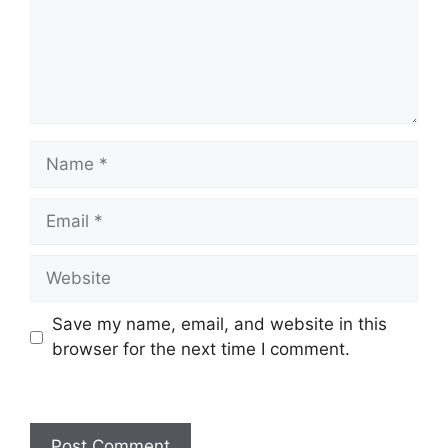
Save my name, email, and website in this
browser for the next time I comment.