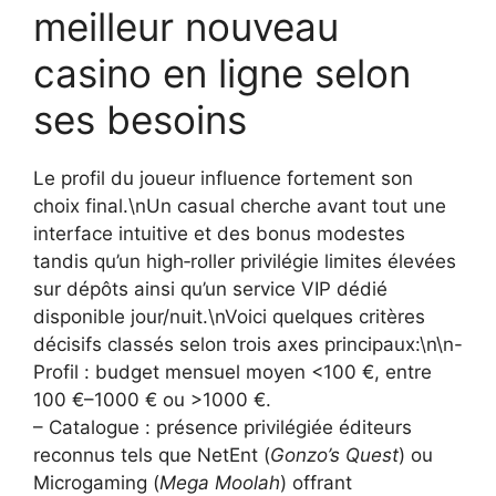
meilleur nouveau
casino en ligne selon
ses besoins
Le profil du joueur influence fortement son
choix final.\nUn casual cherche avant tout une
interface intuitive et des bonus modestes
tandis qu’un high‑roller privilégie limites élevées
sur dépôts ainsi qu’un service VIP dédié
disponible jour/nuit.\nVoici quelques critères
décisifs classés selon trois axes principaux:\n\n-
Profil : budget mensuel moyen <100 €, entre
100 €–1000 € ou >1000 €.
– Catalogue : présence privilégiée éditeurs
reconnus tels que NetEnt (
Gonzo’s Quest
) ou
Microgaming (
Mega Moolah
) offrant