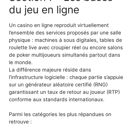
du jeu en ligne
Un casino en ligne reproduit virtuellement
l’ensemble des services proposés par une salle
physique : machines à sous digitales, tables de
roulette live avec croupier réel ou encore salons
de poker multijoueurs simultanés partout dans
le monde.
La différence majeure réside dans
l’infrastructure logicielle : chaque partie s’appuie
sur un générateur aléatoire certifié (RNG)
garantissant un taux de retour au joueur (RTP)
conforme aux standards internationaux.
Parmi les catégories les plus répandues on
retrouve :