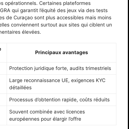
s opérationnels. Certaines plateformes
RA qui garantit l’équité des jeux via des tests
ces de Curaçao sont plus accessibles mais moins
 elles conviennent surtout aux sites qui ciblent un
mentaires élevées.
e
Principaux avantages
Protection juridique forte, audits trimestriels
Large reconnaissance UE, exigences KYC
détaillées
Processus d’obtention rapide, coûts réduits
Souvent combinée avec licences
européennes pour élargir l’offre