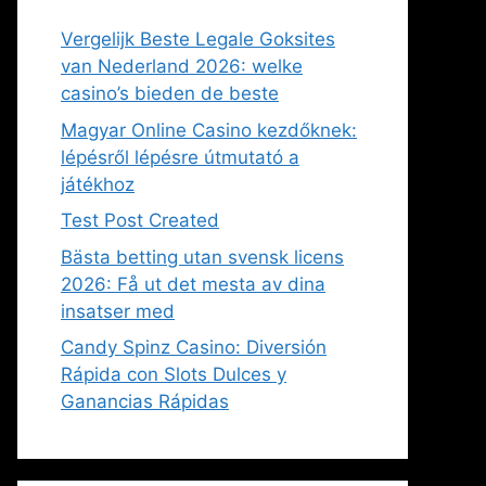
Vergelijk Beste Legale Goksites
van Nederland 2026: welke
casino’s bieden de beste
Magyar Online Casino kezdőknek:
lépésről lépésre útmutató a
játékhoz
Test Post Created
Bästa betting utan svensk licens
2026: Få ut det mesta av dina
insatser med
Candy Spinz Casino: Diversión
Rápida con Slots Dulces y
Ganancias Rápidas