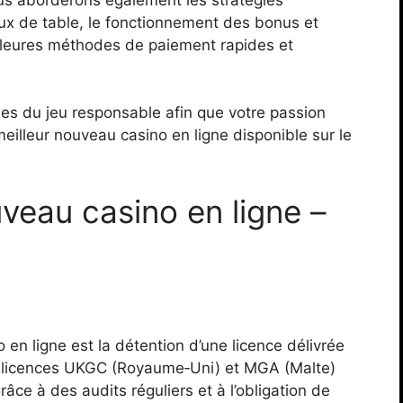
ux de table, le fonctionnement des bonus et
illeures méthodes de paiement rapides et
ues du jeu responsable afin que votre passion
 meilleur nouveau casino en ligne disponible sur le
uveau casino en ligne –
en ligne est la détention d’une licence délivrée
es licences UKGC (Royaume‑Uni) et MGA (Malte)
râce à des audits réguliers et à l’obligation de