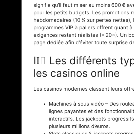
signifie qu’il faut miser au moins 600 € ava
pour les petits budgets. Les promotions r
hebdomadaires (10 % sur pertes nettes), l
programmes VIP à paliers offrent quant à e
exigences restent réalistes (< 20×). Un b
page dédiée afin d’éviter toute surprise d
II️⃣ Les différents t
les casinos online
Les casinos modernes classent leurs offres
Machines à sous vidéo – Des rouleau
lignes payantes et des fonctionnali
interactifs. Les jackpots progressi
plusieurs millions d’euros.
Slots classiques & jackpots progress