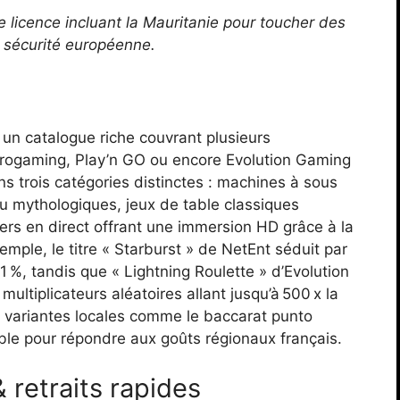
e licence incluant la Mauritanie pour toucher des
 sécurité européenne.
un catalogue riche couvrant plusieurs
crogaming, Play’n GO ou encore Evolution Gaming
ns trois catégories distinctes : machines à sous
 mythologiques, jeux de table classiques
iers en direct offrant une immersion HD grâce à la
mple, le titre « Starburst » de NetEnt séduit par
 %, tandis que « Lightning Roulette » d’Evolution
ultiplicateurs aléatoires allant jusqu’à 500 x la
 variantes locales comme le baccarat punto
ble pour répondre aux goûts régionaux français.
retraits rapides