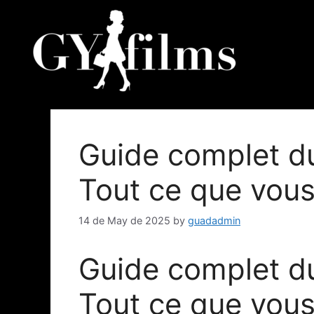
Guide complet du
Tout ce que vous
14 de May de 2025
by
guadadmin
Guide complet du
Tout ce que vous