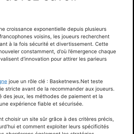
ne croissance exponentielle depuis plusieurs
rancophones voisins, les joueurs recherchent
nt à la fois sécurité et divertissement. Cette
enouveler constamment, d’où l’émergence chaque
alisent d’innovation pour attirer les parieurs
gne
joue un rôle clé : Basketnews.Net teste
e stricte avant de la recommander aux joueurs.
té des jeux, les méthodes de paiement et la
une expérience fiable et sécurisée.
choisir un site sûr grâce à des critères précis,
rd’hui et comment exploiter leurs spécificités
s aborderons également les stratégies