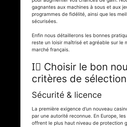
gagnantes aux machines à sous et aux je
programmes de fidélité, ainsi que les me
sécurisées.
Enfin nous détaillerons les bonnes pratiq
reste un loisir maîtrisé et agréable sur le
marché français.
I️⃣ Choisir le bon no
critères de sélection
Sécurité & licence
La première exigence d’un nouveau casino 
par une autorité reconnue. En Europe, l
offrent le plus haut niveau de protection g