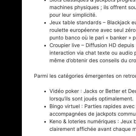
machines physiques ; ils offrent so
pour leur simplicité.
Jeux table standards – Blackjack eu
roulette européenne avec seul zéro
punto banco où le pari « banker » po
Croupier live – Diffusion HD depuis 
interaction via chat texte ou audio 
même d’obtenir des conseils du crou
Parmi les catégories émergentes on retro
Vidéo poker : Jacks or Better et D
lorsqu’ils sont joués optimalement.
Bingo virtuel : Parties rapides avec
accompagnées de jackpots commun
Keno & loteries numériques : Jeux ba
clairement affichée avant chaque m