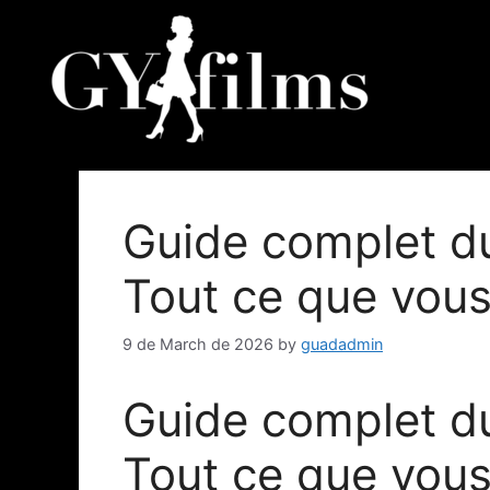
Guide complet du
Tout ce que vous
9 de March de 2026
by
guadadmin
Guide complet du
Tout ce que vous