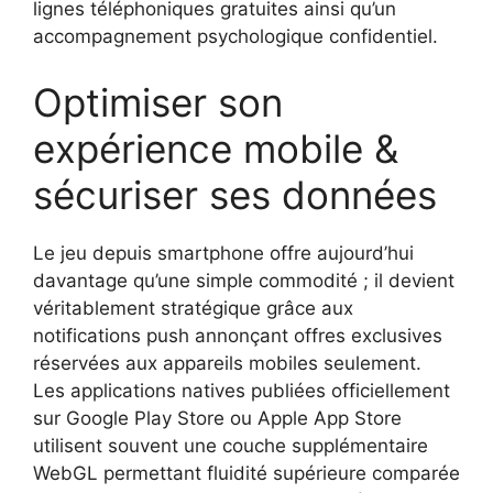
lignes téléphoniques gratuites ainsi qu’un
accompagnement psychologique confidentiel.
Optimiser son
expérience mobile &
sécuriser ses données
Le jeu depuis smartphone offre aujourd’hui
davantage qu’une simple commodité ; il devient
véritablement stratégique grâce aux
notifications push annonçant offres exclusives
réservées aux appareils mobiles seulement.
Les applications natives publiées officiellement
sur Google Play Store ou Apple App Store
utilisent souvent une couche supplémentaire
WebGL permettant fluidité supérieure comparée