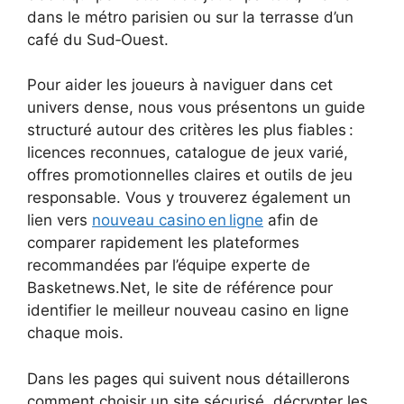
dans le métro parisien ou sur la terrasse d’un
café du Sud‑Ouest.
Pour aider les joueurs à naviguer dans cet
univers dense, nous vous présentons un guide
structuré autour des critères les plus fiables :
licences reconnues, catalogue de jeux varié,
offres promotionnelles claires et outils de jeu
responsable. Vous y trouverez également un
lien vers
nouveau casino en ligne
afin de
comparer rapidement les plateformes
recommandées par l’équipe experte de
Basketnews.Net, le site de référence pour
identifier le meilleur nouveau casino en ligne
chaque mois.
Dans les pages qui suivent nous détaillerons
comment choisir un site sécurisé, décrypter les