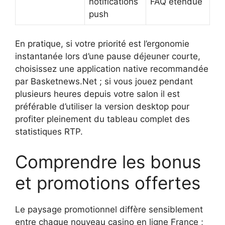
notifications
FAQ étendue
push
En pratique, si votre priorité est l’ergonomie
instantanée lors d’une pause déjeuner courte,
choisissez une application native recommandée
par Basketnews.Net ; si vous jouez pendant
plusieurs heures depuis votre salon il est
préférable d’utiliser la version desktop pour
profiter pleinement du tableau complet des
statistiques RTP.
Comprendre les bonus
et promotions offertes
Le paysage promotionnel diffère sensiblement
entre chaque nouveau casino en ligne France ;