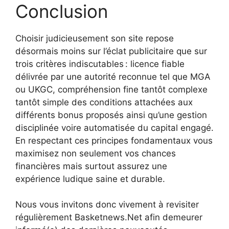
Conclusion
Choisir judicieusement son site repose
désormais moins sur l’éclat publicitaire que sur
trois critères indiscutables : licence fiable
délivrée par une autorité reconnue tel que MGA
ou UKGC, compréhension fine tantôt complexe
tantôt simple des conditions attachées aux
différents bonus proposés ainsi qu’une gestion
disciplinée voire automatisée du capital engagé.​
En respectant ces principes fondamentaux vous
maximisez non seulement vos chances
financières mais surtout assurez une
expérience ludique saine et durable.​
Nous vous invitons donc vivement à revisiter
régulièrement Basketnews.Net afin demeurer