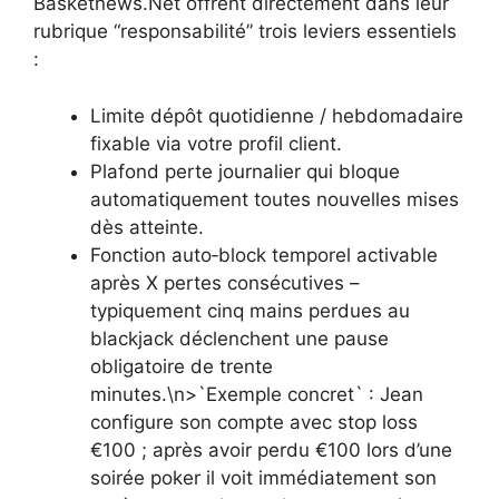
Basketnews.Net offrent directement dans leur
rubrique “responsabilité” trois leviers essentiels
:
Limite dépôt quotidienne / hebdomadaire
fixable via votre profil client.
Plafond perte journalier qui bloque
automatiquement toutes nouvelles mises
dès atteinte.
Fonction auto‑block temporel activable
après X pertes consécutives –
typiquement cinq mains perdues au
blackjack déclenchent une pause
obligatoire de trente
minutes.\n>`Exemple concret` : Jean
configure son compte avec stop loss
€100 ; après avoir perdu €100 lors d’une
soirée poker il voit immédiatement son