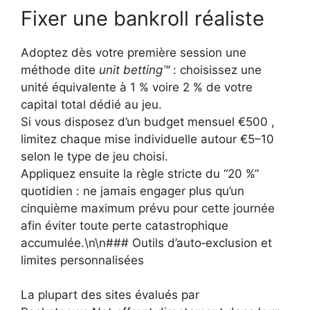
Fixer une bankroll réaliste
Adoptez dès votre première session une
méthode dite
unit betting™
: choisissez une
unité équivalente à 1 % voire 2 % de votre
capital total dédié au jeu.
Si vous disposez d’un budget mensuel €500 ,
limitez chaque mise individuelle autour €5–10
selon le type de jeu choisi.
Appliquez ensuite la règle stricte du “20 %”
quotidien : ne jamais engager plus qu’un
cinquième maximum prévu pour cette journée
afin éviter toute perte catastrophique
accumulée.\n\n### Outils d’auto‑exclusion et
limites personnalisées
La plupart des sites évalués par