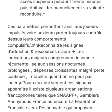
accès suspendu pendant trente minutes
puis doit valider manuellement sa volonté
reconduire.*
Ces paramètres permettent ainsi aux joueurs
impulsifs voire anxieux garder toujours contrôle
dessus leurs comportements
compulsifs.\n\nReconnaître les signes
d’addiction & ressources d’aide → Les
indicateurs majeurs comprennent insomnie
récurrente liée aux sessions nocturnes
prolongées , dépenses croissantes malgré perte
continue , irritabilité quand on ne peut pas
jouer.\nPour ceux qui sentent ces signaux
apparaître il existe plusieurs organisations
francophones telles que SNAAPF+, Gamblers
Anonymous France ou encore La Fédération
Française Jeux Responsable qui proposent