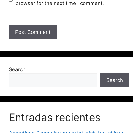
browser for the next time I comment.
Search
Search
Entradas recientes
Anmutiges_Gameplay_erwartet_dich_bei_chicke