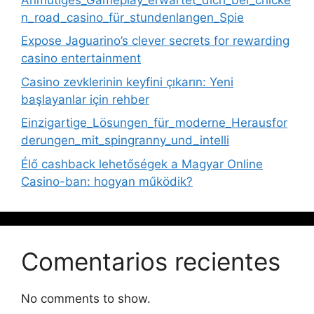
n_road_casino_für_stundenlangen_Spie
Expose Jaguarino’s clever secrets for rewarding
casino entertainment
Casino zevklerinin keyfini çıkarın: Yeni
başlayanlar için rehber
Einzigartige_Lösungen_für_moderne_Herausfor
derungen_mit_spingranny_und_intelli
Élő cashback lehetőségek a Magyar Online
Casino-ban: hogyan működik?
Comentarios recientes
No comments to show.