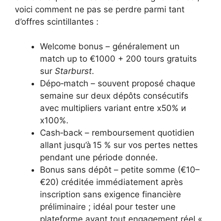
voici comment ne pas se perdre parmi tant
d’offres scintillantes :
Welcome bonus – généralement un
match up to €1000 + 200 tours gratuits
sur
Starburst
.
Dépo‑match – souvent proposé chaque
semaine sur deux dépôts consécutifs
avec multipliers variant entre x50% и
x100%.
Cash‑back – remboursement quotidien
allant jusqu’à 15 % sur vos pertes nettes
pendant une période donnée.
Bonus sans dépôt – petite somme (€10–
€20) créditée immédiatement après
inscription sans exigence financière
préliminaire ; idéal pour tester une
plateforme avant tout engagement réel.«