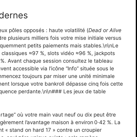
dernes
ux pôles opposés : haute volatilité (
Dead or Alive
re plusieurs milliers fois votre mise initiale versus
réquemment petits paiements mais stables.\n\nLe
s classiques ≈97 %, slots vidéo ≈96 %, jackpots
%. Avant chaque session consultez le tableau
vent accessible via l’icône “Info” située sous le
mmencez toujours par miser une unité minimale
t lorsque votre bankroll dépasse cinq fois cette
 séquence perdante.\n\n### Les jeux de table
artage” où votre main vaut neuf ou dix peut être
gèrement l’avantage maison à environ 0·42 %. La
« stand on hard 17 » contre un croupier