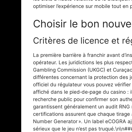
optimiser l’expérience sur mobile tout en
Choisir le bon nouve
Critères de licence et ré
La première barrière à franchir avant d’ins
opérateur. Les juridictions les plus resp
Gambling Commission (UKGC) et Curaçao
différentes concernant la protection des j
officiel du régulateur vous pouvez vérifie
affiché dans le pied‑de‑page du casino : i
recherche public pour confirmer son aut
garantissent généralement un audit RNG 
certifications assurent que chaque tirage 
Number Generator ». Un label eCOGRA ajo
sérieux que le jeu n’est pas truqué.\n\n##