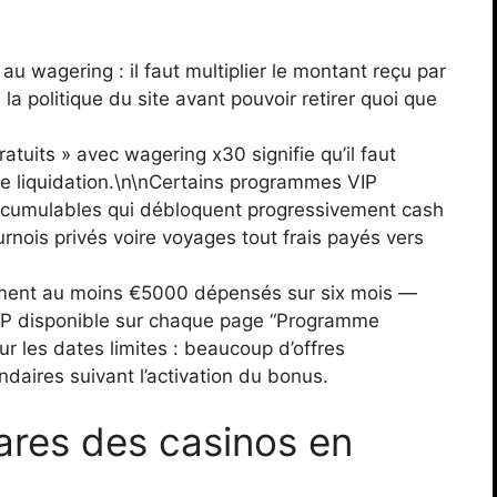
au wagering : il faut multiplier le montant reçu par
la politique du site avant pouvoir retirer quoi que
tuits » avec wagering x30 signifie qu’il faut
e liquidation.\n\nCertains programmes VIP
 cumulables qui débloquent progressivement cash
rnois privés voire voyages tout frais payés vers
ement au moins €5000 dépensés sur six mois —
 VIP disponible sur chaque page “Programme
sur les dates limites : beaucoup d’offres
ndaires suivant l’activation du bonus.
hares des casinos en