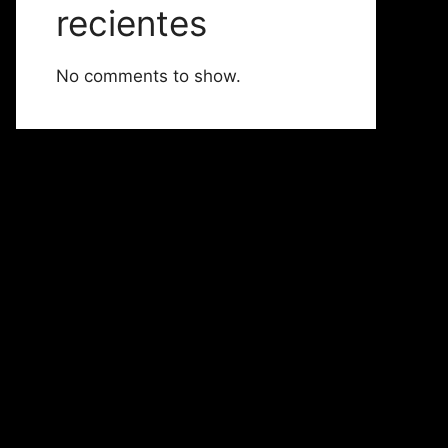
recientes
No comments to show.