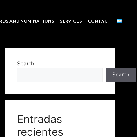
RDS AND NOMINATIONS
SERVICES
CONTACT
Search
Search
Entradas
recientes