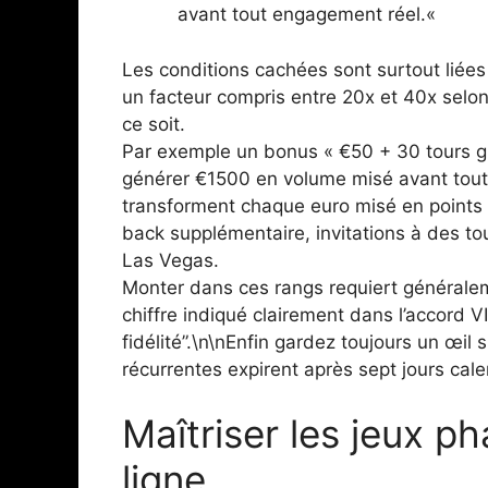
avant tout engagement réel.«
Les conditions cachées sont surtout liées 
un facteur compris entre 20x et 40x selon 
ce soit.
Par exemple un bonus « €50 + 30 tours gra
générer €1500 en volume misé avant tout
transforment chaque euro misé en points
back supplémentaire, invitations à des tou
Las Vegas.
Monter dans ces rangs requiert général
chiffre indiqué clairement dans l’accord
fidélité”.\n\nEnfin gardez toujours un œil 
récurrentes expirent après sept jours cale
Maîtriser les jeux p
ligne