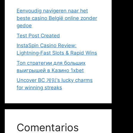
Eenvoudig navigeren naar het
beste casino België online zonder
gedoe
Test Post Created
InstaSpin Casino Review:
Lightning‑Fast Slots & Rapid Wins
Топ стратегии для больших
выигрышей в Казино 1xbet
Uncover BC 게임’s lucky charms
for winning streaks
Comentarios