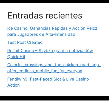
Entradas recientes
Ice Casino: Ganancias Rápidas y Acción Veloz
para Jugadores de Alta‑Intensidad
Test Post Created
Rollbit Casino – Szybka gra dla entuzjastów
Quick‑Hit
Colorful_crossings_and_the_chicken_road_app_
offer_endless_mobile_fun_for_everyon
Fendiwin9: Fast‑Paced Slot & Live Casino
Action