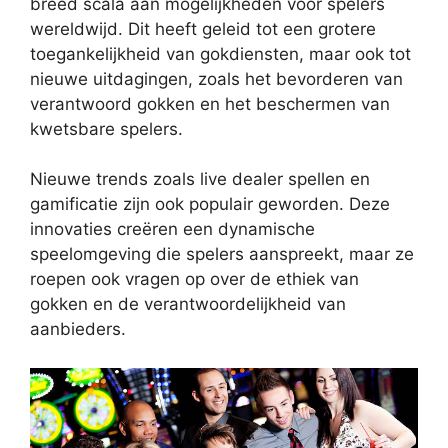
breed scala aan mogelijkheden voor spelers
wereldwijd. Dit heeft geleid tot een grotere
toegankelijkheid van gokdiensten, maar ook tot
nieuwe uitdagingen, zoals het bevorderen van
verantwoord gokken en het beschermen van
kwetsbare spelers.
Nieuwe trends zoals live dealer spellen en
gamificatie zijn ook populair geworden. Deze
innovaties creëren een dynamische
speelomgeving die spelers aanspreekt, maar ze
roepen ook vragen op over de ethiek van
gokken en de verantwoordelijkheid van
aanbieders.