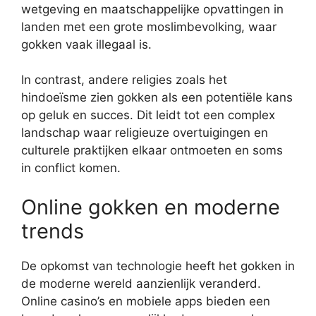
wetgeving en maatschappelijke opvattingen in
landen met een grote moslimbevolking, waar
gokken vaak illegaal is.
In contrast, andere religies zoals het
hindoeïsme zien gokken als een potentiële kans
op geluk en succes. Dit leidt tot een complex
landschap waar religieuze overtuigingen en
culturele praktijken elkaar ontmoeten en soms
in conflict komen.
Online gokken en moderne
trends
De opkomst van technologie heeft het gokken in
de moderne wereld aanzienlijk veranderd.
Online casino’s en mobiele apps bieden een