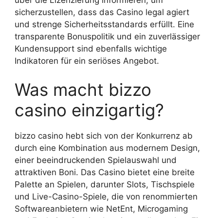
sicherzustellen, dass das Casino legal agiert
und strenge Sicherheitsstandards erfüllt. Eine
transparente Bonuspolitik und ein zuverlässiger
Kundensupport sind ebenfalls wichtige
Indikatoren für ein seriöses Angebot.
Was macht bizzo
casino einzigartig?
bizzo casino hebt sich von der Konkurrenz ab
durch eine Kombination aus modernem Design,
einer beeindruckenden Spielauswahl und
attraktiven Boni. Das Casino bietet eine breite
Palette an Spielen, darunter Slots, Tischspiele
und Live-Casino-Spiele, die von renommierten
Softwareanbietern wie NetEnt, Microgaming