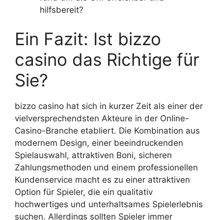
hilfsbereit?
Ein Fazit: Ist bizzo
casino das Richtige für
Sie?
bizzo casino hat sich in kurzer Zeit als einer der
vielversprechendsten Akteure in der Online-
Casino-Branche etabliert. Die Kombination aus
modernem Design, einer beeindruckenden
Spielauswahl, attraktiven Boni, sicheren
Zahlungsmethoden und einem professionellen
Kundenservice macht es zu einer attraktiven
Option für Spieler, die ein qualitativ
hochwertiges und unterhaltsames Spielerlebnis
suchen. Allerdings sollten Spieler immer