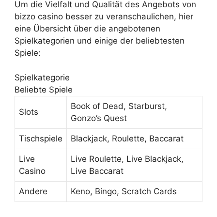
Um die Vielfalt und Qualität des Angebots von
bizzo casino besser zu veranschaulichen, hier
eine Übersicht über die angebotenen
Spielkategorien und einige der beliebtesten
Spiele:
Spielkategorie
Beliebte Spiele
Book of Dead, Starburst,
Slots
Gonzo’s Quest
Tischspiele
Blackjack, Roulette, Baccarat
Live
Live Roulette, Live Blackjack,
Casino
Live Baccarat
Andere
Keno, Bingo, Scratch Cards