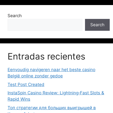
Search
Search
Entradas recientes
Eenvoudig navigeren naar het beste casino
België online zonder gedoe
Test Post Created
InstaSpin Casino Review: Lightning‑Fast Slots &
Rapid Wins
Топ стратегии для больших выигрышей в