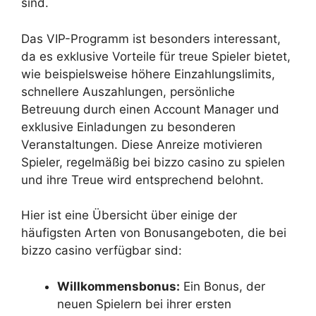
sind.
Das VIP-Programm ist besonders interessant,
da es exklusive Vorteile für treue Spieler bietet,
wie beispielsweise höhere Einzahlungslimits,
schnellere Auszahlungen, persönliche
Betreuung durch einen Account Manager und
exklusive Einladungen zu besonderen
Veranstaltungen. Diese Anreize motivieren
Spieler, regelmäßig bei bizzo casino zu spielen
und ihre Treue wird entsprechend belohnt.
Hier ist eine Übersicht über einige der
häufigsten Arten von Bonusangeboten, die bei
bizzo casino verfügbar sind:
Willkommensbonus:
Ein Bonus, der
neuen Spielern bei ihrer ersten