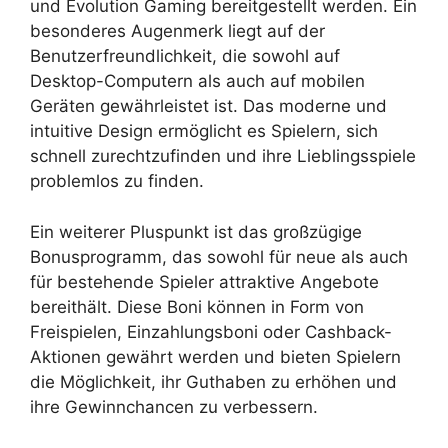
und Evolution Gaming bereitgestellt werden. Ein
besonderes Augenmerk liegt auf der
Benutzerfreundlichkeit, die sowohl auf
Desktop-Computern als auch auf mobilen
Geräten gewährleistet ist. Das moderne und
intuitive Design ermöglicht es Spielern, sich
schnell zurechtzufinden und ihre Lieblingsspiele
problemlos zu finden.
Ein weiterer Pluspunkt ist das großzügige
Bonusprogramm, das sowohl für neue als auch
für bestehende Spieler attraktive Angebote
bereithält. Diese Boni können in Form von
Freispielen, Einzahlungsboni oder Cashback-
Aktionen gewährt werden und bieten Spielern
die Möglichkeit, ihr Guthaben zu erhöhen und
ihre Gewinnchancen zu verbessern.