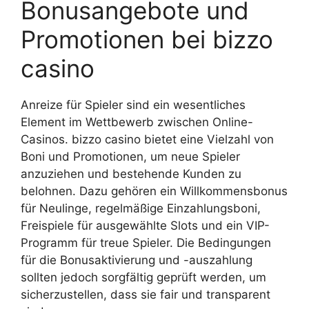
Bonusangebote und
Promotionen bei bizzo
casino
Anreize für Spieler sind ein wesentliches
Element im Wettbewerb zwischen Online-
Casinos. bizzo casino bietet eine Vielzahl von
Boni und Promotionen, um neue Spieler
anzuziehen und bestehende Kunden zu
belohnen. Dazu gehören ein Willkommensbonus
für Neulinge, regelmäßige Einzahlungsboni,
Freispiele für ausgewählte Slots und ein VIP-
Programm für treue Spieler. Die Bedingungen
für die Bonusaktivierung und -auszahlung
sollten jedoch sorgfältig geprüft werden, um
sicherzustellen, dass sie fair und transparent