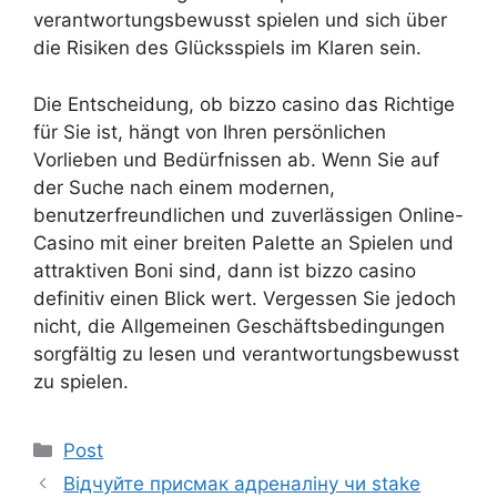
verantwortungsbewusst spielen und sich über
die Risiken des Glücksspiels im Klaren sein.
Die Entscheidung, ob bizzo casino das Richtige
für Sie ist, hängt von Ihren persönlichen
Vorlieben und Bedürfnissen ab. Wenn Sie auf
der Suche nach einem modernen,
benutzerfreundlichen und zuverlässigen Online-
Casino mit einer breiten Palette an Spielen und
attraktiven Boni sind, dann ist bizzo casino
definitiv einen Blick wert. Vergessen Sie jedoch
nicht, die Allgemeinen Geschäftsbedingungen
sorgfältig zu lesen und verantwortungsbewusst
zu spielen.
Post
Відчуйте присмак адреналіну чи stake