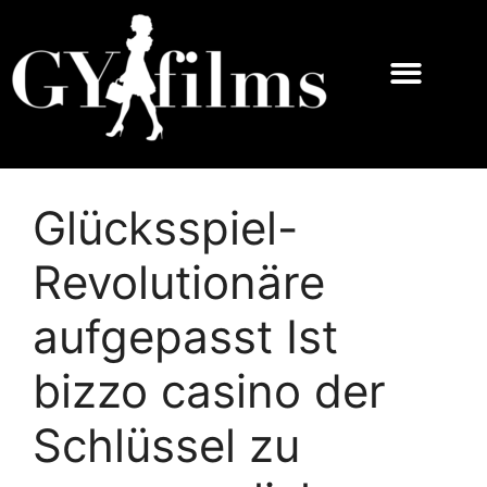
Glücksspiel-
Revolutionäre
aufgepasst Ist
bizzo casino der
Schlüssel zu