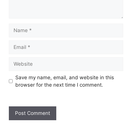
Save my name, email, and website in this
browser for the next time I comment.