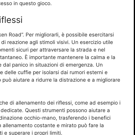
cesso in questo gioco.
flessi
ken Road”. Per migliorarli, è possibile esercitarsi
i reazione agli stimoli visivi. Un esercizio utile
menti sicuri per attraversare la strada e nel
istantaneo. È importante mantenere la calma e la
e dal panico in situazioni di emergenza. Un
e delle cuffie per isolarsi dai rumori esterni e
può aiutare a ridurre la distrazione e a migliorare
niche di allenamento dei riflessi, come ad esempio i
p dedicate. Questi strumenti possono aiutare a
ordinazione occhio-mano, trasferendo i benefici
 allenamento costante e mirato può fare la
 e superare i propri limiti.