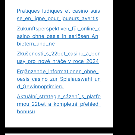
Pratiques_ludiques_et_casino_suis
se_en_ligne_pour_joueurs_avertis
Zukunftsperspektiven_für_online_c
asino_ohne_oasis_in_seriösen_An
bietern_und_ne
Zkušenosti_s_22bet_casino_a_bon
usy_pro_nové_hráče_v_roce_2024
Ergänzende_Informationen_ohne_
oasis_casino_zur_Spielauswahl_un
d_Gewinnoptimieru
Aktuální_strategie_sázení_s_platfo
rmou_22bet_a_kompletní_přehled_
bonusů