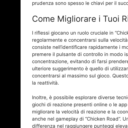
prudenza sono spesso le chiavi per il suc
Come Migliorare i Tuoi Ri
I riflessi giocano un ruolo cruciale in “Chic
regolarmente e concentrarsi sulla velocità d
consiste nell’identificare rapidamente i mo
premere il pulsante di controllo in modo 
concentrazione, evitando di farsi prender
ulteriore suggerimento è quello di utilizzar
concentrarsi al massimo sul gioco. Questo 
la reattività.
Inoltre, è possibile esplorare diverse tec
giochi di reazione presenti online o le ap
migliorare la velocità di reazione e la co
anche nel gameplay di “Chicken Road”. Un
differenza nel raggiungere punteggi elevati