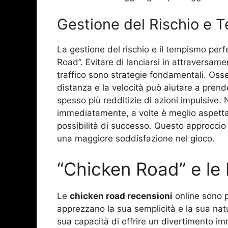
Gestione del Rischio e
La gestione del rischio e il tempismo perf
Road”. Evitare di lanciarsi in attraversamen
traffico sono strategie fondamentali. Osse
distanza e la velocità può aiutare a pren
spesso più redditizie di azioni impulsive
immediatamente, a volte è meglio aspetta
possibilità di successo. Questo approccio 
una maggiore soddisfazione nel gioco.
“Chicken Road” e le 
Le
chicken road recensioni
online sono p
apprezzano la sua semplicità e la sua nat
sua capacità di offrire un divertimento i