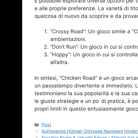
È possibile esplorare diverse opzioni per t
e alle proprie preferenze. La varietà di tit
qualcosa di nuovo da scoprire e da prova
“Crossy Road”: Un gioco simile a “
ambientazioni.
“Don’t Run”: Un gioco in cui si con
“Hoppy”: Un gioco in cui si control
all’altra.
In sintesi, “Chicken Road” è un gioco arc
un passatempo divertente e immediato.
testimoniano la sua popolarità e la sua capa
le giuste strategie e un po’ di pratica, è 
propri limiti in questo entusiasmante gioc
Post
Aufregende Hühner-Odyssee Navigiere Hindern
Frostige Köder & virtuelle Fänge – Stimmt das 