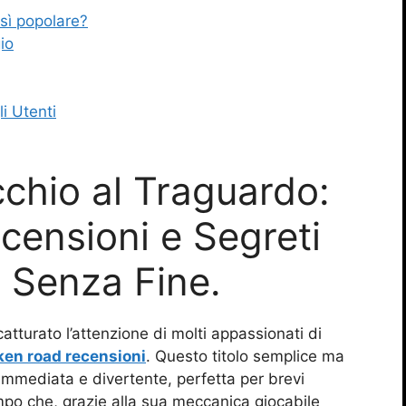
sì popolare?
io
i Utenti
chio al Traguardo:
ensioni e Segreti
 Senza Fine.
tturato l’attenzione di molti appassionati di
ken road recensioni
. Questo titolo semplice ma
immediata e divertente, perfetta per brevi
empo che, grazie alla sua meccanica giocabile