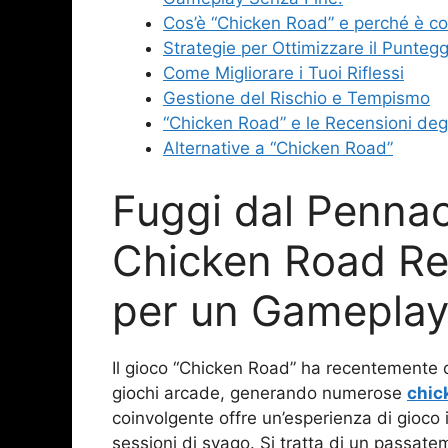
Cos’è “Chicken Road” e perché è co
Strategie per Ottimizzare il Puntegg
Come Migliorare i Tuoi Riflessi
Gestione del Rischio e Tempismo
“Chicken Road” e le Recensioni degl
Alternative a “Chicken Road”
Fuggi dal Pennac
Chicken Road Rec
per un Gameplay
Il gioco “Chicken Road” ha recentemente ca
giochi arcade, generando numerose
chic
coinvolgente offre un’esperienza di gioco 
sessioni di svago. Si tratta di un passat