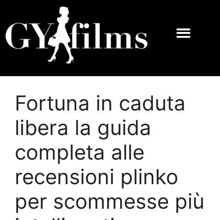
Fortuna in caduta
libera la guida
completa alle
recensioni plinko
per scommesse più