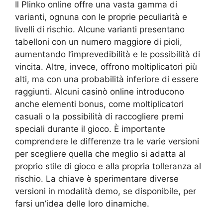
Il Plinko online offre una vasta gamma di
varianti, ognuna con le proprie peculiarità e
livelli di rischio. Alcune varianti presentano
tabelloni con un numero maggiore di pioli,
aumentando l’imprevedibilità e le possibilità di
vincita. Altre, invece, offrono moltiplicatori più
alti, ma con una probabilità inferiore di essere
raggiunti. Alcuni casinò online introducono
anche elementi bonus, come moltiplicatori
casuali o la possibilità di raccogliere premi
speciali durante il gioco. È importante
comprendere le differenze tra le varie versioni
per scegliere quella che meglio si adatta al
proprio stile di gioco e alla propria tolleranza al
rischio. La chiave è sperimentare diverse
versioni in modalità demo, se disponibile, per
farsi un’idea delle loro dinamiche.