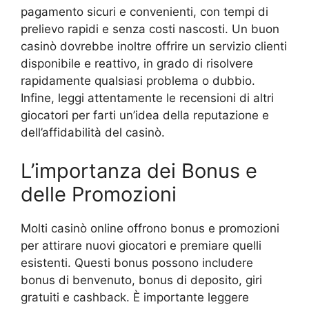
pagamento sicuri e convenienti, con tempi di
prelievo rapidi e senza costi nascosti. Un buon
casinò dovrebbe inoltre offrire un servizio clienti
disponibile e reattivo, in grado di risolvere
rapidamente qualsiasi problema o dubbio.
Infine, leggi attentamente le recensioni di altri
giocatori per farti un’idea della reputazione e
dell’affidabilità del casinò.
L’importanza dei Bonus e
delle Promozioni
Molti casinò online offrono bonus e promozioni
per attirare nuovi giocatori e premiare quelli
esistenti. Questi bonus possono includere
bonus di benvenuto, bonus di deposito, giri
gratuiti e cashback. È importante leggere