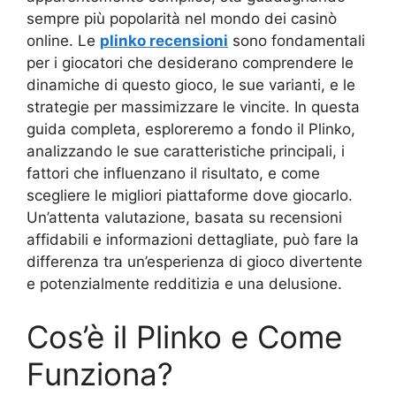
sempre più popolarità nel mondo dei casinò
online. Le
plinko recensioni
sono fondamentali
per i giocatori che desiderano comprendere le
dinamiche di questo gioco, le sue varianti, e le
strategie per massimizzare le vincite. In questa
guida completa, esploreremo a fondo il Plinko,
analizzando le sue caratteristiche principali, i
fattori che influenzano il risultato, e come
scegliere le migliori piattaforme dove giocarlo.
Un’attenta valutazione, basata su recensioni
affidabili e informazioni dettagliate, può fare la
differenza tra un’esperienza di gioco divertente
e potenzialmente redditizia e una delusione.
Cos’è il Plinko e Come
Funziona?