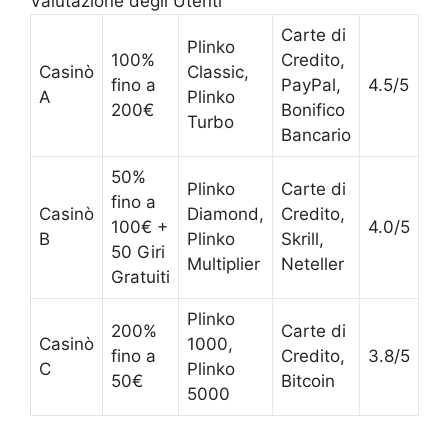
Valutazione degli Utenti
Carte di
Plinko
100%
Credito,
Casinò
Classic,
fino a
PayPal,
4.5/5
A
Plinko
200€
Bonifico
Turbo
Bancario
50%
Plinko
Carte di
fino a
Casinò
Diamond,
Credito,
100€ +
4.0/5
B
Plinko
Skrill,
50 Giri
Multiplier
Neteller
Gratuiti
Plinko
200%
Carte di
Casinò
1000,
fino a
Credito,
3.8/5
C
Plinko
50€
Bitcoin
5000