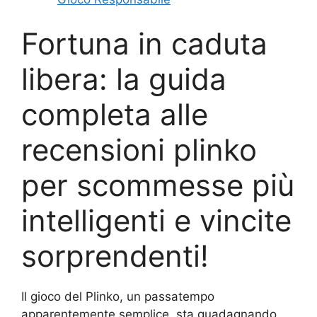
Fortuna in caduta
libera: la guida
completa alle
recensioni plinko
per scommesse più
intelligenti e vincite
sorprendenti!
Il gioco del Plinko, un passatempo
apparentemente semplice, sta guadagnando