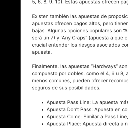
5, 6, 8, 9, 10). Estas apuestas ofrecen 
Existen también las apuestas de proposici
apuestas ofrecen pagos altos, pero tiene
bajas. Algunas opciones populares son “A
será un 7) y “Any Craps” (apuesta a que el
crucial entender los riesgos asociados co
apuesta.
Finalmente, las apuestas “Hardways” so
compuesto por dobles, como el 4, 6 u 8, 
menos comunes, pueden ofrecer recompen
seguros de sus posibilidades.
Apuesta Pass Line: La apuesta más
Apuesta Don’t Pass: Apuesta en co
Apuesta Come: Similar a Pass Line,
Apuesta Place: Apuesta directa a n