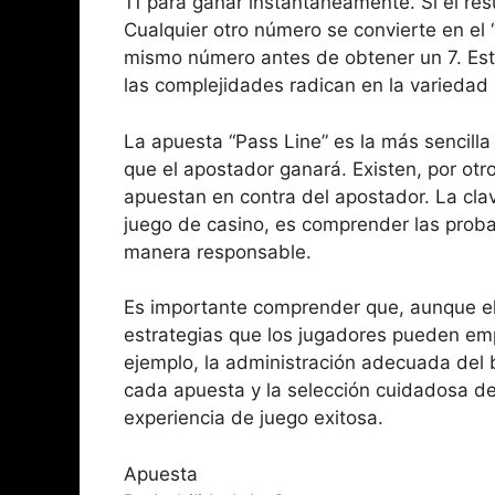
11 para ganar instantáneamente. Si el resu
Cualquier otro número se convierte en el 
mismo número antes de obtener un 7. Esta
las complejidades radican en la variedad
La apuesta “Pass Line” es la más sencill
que el apostador ganará. Existen, por otr
apuestan en contra del apostador. La clav
juego de casino, es comprender las proba
manera responsable.
Es importante comprender que, aunque el 
estrategias que los jugadores pueden emp
ejemplo, la administración adecuada del 
cada apuesta y la selección cuidadosa de
experiencia de juego exitosa.
Apuesta