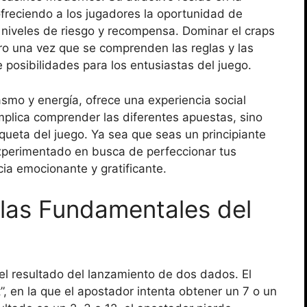
ofreciendo a los jugadores la oportunidad de
 niveles de riesgo y recompensa. Dominar el craps
ero una vez que se comprenden las reglas y las
posibilidades para los entusiastas del juego.
mo y energía, ofrece una experiencia social
implica comprender las diferentes apuestas, sino
tiqueta del juego. Ya sea que seas un principiante
experimentado en busca de perfeccionar tus
cia emocionante y gratificante.
las Fundamentales del
r el resultado del lanzamiento de dos dados. El
, en la que el apostador intenta obtener un 7 o un