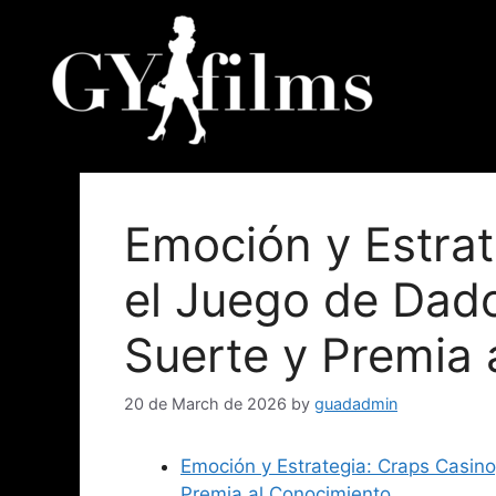
Emoción y Estrat
el Juego de Dado
Suerte y Premia 
20 de March de 2026
by
guadadmin
Emoción y Estrategia: Craps Casino
Premia al Conocimiento.