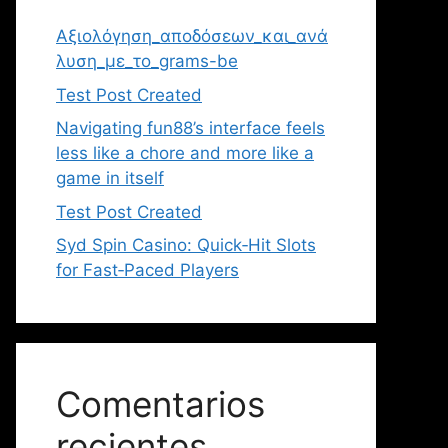
Αξιολόγηση_αποδόσεων_και_ανά
λυση_με_το_grams-be
Test Post Created
Navigating fun88’s interface feels
less like a chore and more like a
game in itself
Test Post Created
Syd Spin Casino: Quick‑Hit Slots
for Fast‑Paced Players
Comentarios
recientes