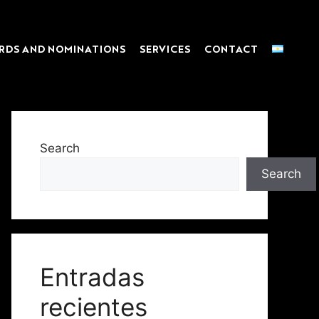
RDS AND NOMINATIONS
SERVICES
CONTACT
Search
Search
Entradas
recientes