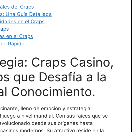
ales del Craps
s: Una Guía Detallada
lidades en el Craps
raps
es en el Craps
rio Rápido
egia: Craps Casino,
s que Desafía a la
al Conocimiento.
inante, lleno de emoción y estrategia,
 juego a nivel mundial. Con sus raíces que se
a evolucionado desde sus orígenes hasta
 casinos modernos. Su atractivo reside en la