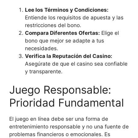
Lee los Términos y Condiciones:
Entiende los requisitos de apuesta y las
restricciones del bono.
Compara Diferentes Ofertas:
Elige el
bono que mejor se adapte a tus
necesidades.
Verifica la Reputación del Casino:
Asegúrate de que el casino sea confiable
y transparente.
Juego Responsable:
Prioridad Fundamental
El juego en línea debe ser una forma de
entretenimiento responsable y no una fuente de
problemas financieros o emocionales. Es