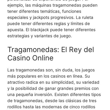
ejemplo, las máquinas tragamonedas pueden
tener diferentes temáticas, funciones
especiales y jackpots progresivos. La ruleta
puede tener diferentes reglas y límites de
apuesta. El blackjack puede tener diferentes
estrategias y variantes de juego.
Tragamonedas: El Rey del
Casino Online
Las tragamonedas son, sin duda, los juegos
más populares en los casinos en línea. Su
atractivo radica en su simplicidad, su variedad
y la posibilidad de ganar grandes premios con
una pequeña inversión. Existen diferentes tipos
de tragamonedas, desde las clásicas de tres
rodillos hasta las modernas de cinco rodillos