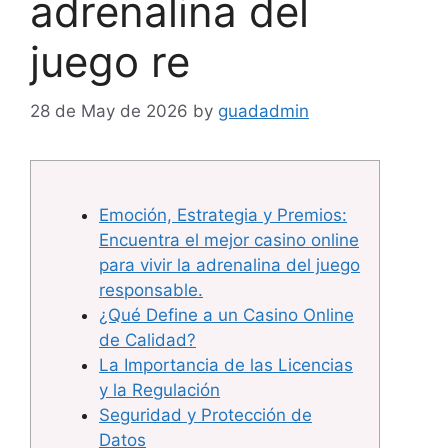
adrenalina del
juego re
28 de May de 2026
by
guadadmin
Emoción, Estrategia y Premios:
Encuentra el mejor casino online
para vivir la adrenalina del juego
responsable.
¿Qué Define a un Casino Online
de Calidad?
La Importancia de las Licencias
y la Regulación
Seguridad y Protección de
Datos