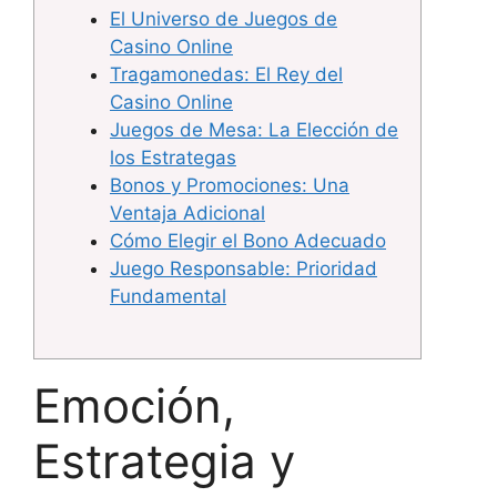
El Universo de Juegos de
Casino Online
Tragamonedas: El Rey del
Casino Online
Juegos de Mesa: La Elección de
los Estrategas
Bonos y Promociones: Una
Ventaja Adicional
Cómo Elegir el Bono Adecuado
Juego Responsable: Prioridad
Fundamental
Emoción,
Estrategia y