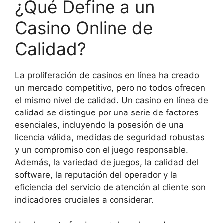
¿Qué Define a un
Casino Online de
Calidad?
La proliferación de casinos en línea ha creado
un mercado competitivo, pero no todos ofrecen
el mismo nivel de calidad. Un casino en línea de
calidad se distingue por una serie de factores
esenciales, incluyendo la posesión de una
licencia válida, medidas de seguridad robustas
y un compromiso con el juego responsable.
Además, la variedad de juegos, la calidad del
software, la reputación del operador y la
eficiencia del servicio de atención al cliente son
indicadores cruciales a considerar.