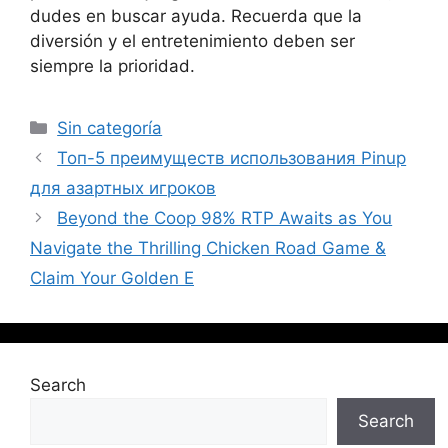
dudes en buscar ayuda. Recuerda que la
diversión y el entretenimiento deben ser
siempre la prioridad.
Sin categoría
Топ-5 преимуществ использования Pinup
для азартных игроков
Beyond the Coop 98% RTP Awaits as You
Navigate the Thrilling Chicken Road Game &
Claim Your Golden E
Search
Search