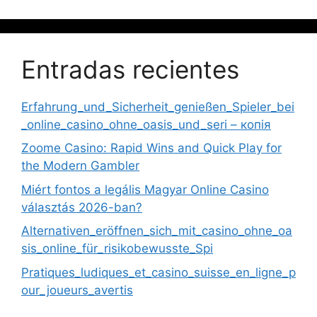
Entradas recientes
Erfahrung_und_Sicherheit_genießen_Spieler_bei
_online_casino_ohne_oasis_und_seri – копія
Zoome Casino: Rapid Wins and Quick Play for
the Modern Gambler
Miért fontos a legális Magyar Online Casino
választás 2026-ban?
Alternativen_eröffnen_sich_mit_casino_ohne_oa
sis_online_für_risikobewusste_Spi
Pratiques_ludiques_et_casino_suisse_en_ligne_p
our_joueurs_avertis