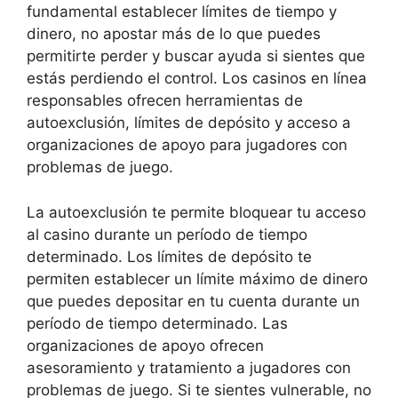
fundamental establecer límites de tiempo y
dinero, no apostar más de lo que puedes
permitirte perder y buscar ayuda si sientes que
estás perdiendo el control. Los casinos en línea
responsables ofrecen herramientas de
autoexclusión, límites de depósito y acceso a
organizaciones de apoyo para jugadores con
problemas de juego.
La autoexclusión te permite bloquear tu acceso
al casino durante un período de tiempo
determinado. Los límites de depósito te
permiten establecer un límite máximo de dinero
que puedes depositar en tu cuenta durante un
período de tiempo determinado. Las
organizaciones de apoyo ofrecen
asesoramiento y tratamiento a jugadores con
problemas de juego. Si te sientes vulnerable, no