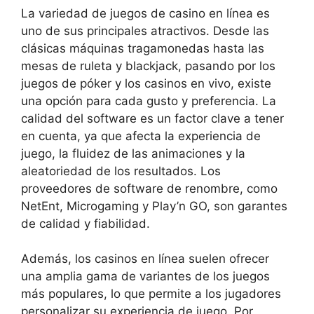
La variedad de juegos de casino en línea es
uno de sus principales atractivos. Desde las
clásicas máquinas tragamonedas hasta las
mesas de ruleta y blackjack, pasando por los
juegos de póker y los casinos en vivo, existe
una opción para cada gusto y preferencia. La
calidad del software es un factor clave a tener
en cuenta, ya que afecta la experiencia de
juego, la fluidez de las animaciones y la
aleatoriedad de los resultados. Los
proveedores de software de renombre, como
NetEnt, Microgaming y Play’n GO, son garantes
de calidad y fiabilidad.
Además, los casinos en línea suelen ofrecer
una amplia gama de variantes de los juegos
más populares, lo que permite a los jugadores
personalizar su experiencia de juego. Por