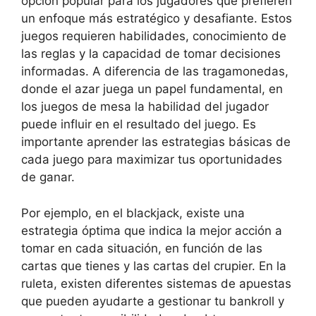
opción popular para los jugadores que prefieren
un enfoque más estratégico y desafiante. Estos
juegos requieren habilidades, conocimiento de
las reglas y la capacidad de tomar decisiones
informadas. A diferencia de las tragamonedas,
donde el azar juega un papel fundamental, en
los juegos de mesa la habilidad del jugador
puede influir en el resultado del juego. Es
importante aprender las estrategias básicas de
cada juego para maximizar tus oportunidades
de ganar.
Por ejemplo, en el blackjack, existe una
estrategia óptima que indica la mejor acción a
tomar en cada situación, en función de las
cartas que tienes y las cartas del crupier. En la
ruleta, existen diferentes sistemas de apuestas
que pueden ayudarte a gestionar tu bankroll y