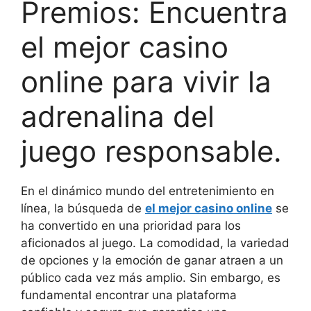
Premios: Encuentra
el mejor casino
online para vivir la
adrenalina del
juego responsable.
En el dinámico mundo del entretenimiento en
línea, la búsqueda de
el mejor casino online
se
ha convertido en una prioridad para los
aficionados al juego. La comodidad, la variedad
de opciones y la emoción de ganar atraen a un
público cada vez más amplio. Sin embargo, es
fundamental encontrar una plataforma