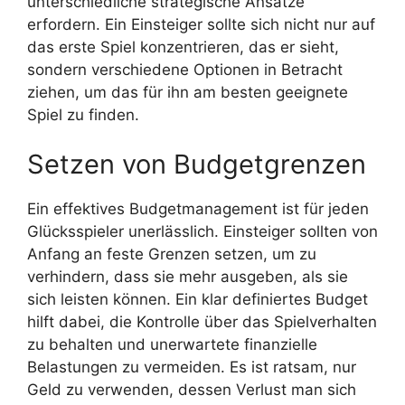
unterschiedliche strategische Ansätze
erfordern. Ein Einsteiger sollte sich nicht nur auf
das erste Spiel konzentrieren, das er sieht,
sondern verschiedene Optionen in Betracht
ziehen, um das für ihn am besten geeignete
Spiel zu finden.
Setzen von Budgetgrenzen
Ein effektives Budgetmanagement ist für jeden
Glücksspieler unerlässlich. Einsteiger sollten von
Anfang an feste Grenzen setzen, um zu
verhindern, dass sie mehr ausgeben, als sie
sich leisten können. Ein klar definiertes Budget
hilft dabei, die Kontrolle über das Spielverhalten
zu behalten und unerwartete finanzielle
Belastungen zu vermeiden. Es ist ratsam, nur
Geld zu verwenden, dessen Verlust man sich