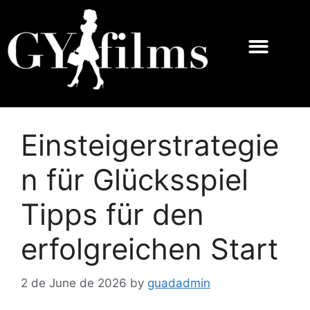
Einsteigerstrategie
n für Glücksspiel
Tipps für den
erfolgreichen Start
2 de June de 2026
by
guadadmin