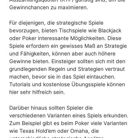
Gewinnchancen zu maximieren.
Für diejenigen, die strategische Spiele
bevorzugen, bieten Tischspiele wie Blackjack
oder Poker interessante Möglichkeiten. Diese
Spiele erfordern ein gewisses Maß an Strategie
und Fähigkeiten, können aber auch höhere
Gewinne bieten. Einsteiger sollten sich mit den
grundlegenden Regeln und Strategien vertraut
machen, bevor sie in das Spiel eintauchen.
Tutorials und kostenlose Übungsspiele können
hier sehr hilfreich sein.
Darüber hinaus sollten Spieler die
verschiedenen Varianten eines Spiels erkunden.
Zum Beispiel gibt es beim Poker viele Varianten
wie Texas Hold’em oder Omaha, die