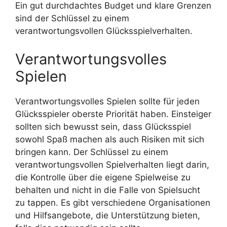
Ein gut durchdachtes Budget und klare Grenzen
sind der Schlüssel zu einem
verantwortungsvollen Glücksspielverhalten.
Verantwortungsvolles
Spielen
Verantwortungsvolles Spielen sollte für jeden
Glücksspieler oberste Priorität haben. Einsteiger
sollten sich bewusst sein, dass Glücksspiel
sowohl Spaß machen als auch Risiken mit sich
bringen kann. Der Schlüssel zu einem
verantwortungsvollen Spielverhalten liegt darin,
die Kontrolle über die eigene Spielweise zu
behalten und nicht in die Falle von Spielsucht
zu tappen. Es gibt verschiedene Organisationen
und Hilfsangebote, die Unterstützung bieten,