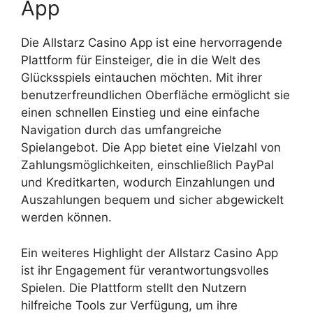
App
Die Allstarz Casino App ist eine hervorragende
Plattform für Einsteiger, die in die Welt des
Glücksspiels eintauchen möchten. Mit ihrer
benutzerfreundlichen Oberfläche ermöglicht sie
einen schnellen Einstieg und eine einfache
Navigation durch das umfangreiche
Spielangebot. Die App bietet eine Vielzahl von
Zahlungsmöglichkeiten, einschließlich PayPal
und Kreditkarten, wodurch Einzahlungen und
Auszahlungen bequem und sicher abgewickelt
werden können.
Ein weiteres Highlight der Allstarz Casino App
ist ihr Engagement für verantwortungsvolles
Spielen. Die Plattform stellt den Nutzern
hilfreiche Tools zur Verfügung, um ihre