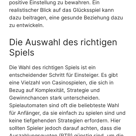
positive Einstellung zu bewahren. Ein
realistischer Blick auf das Glücksspiel kann
dazu beitragen, eine gesunde Beziehung dazu
zu entwickeln.
Die Auswahl des richtigen
Spiels
Die Wahl des richtigen Spiels ist ein
entscheidender Schritt für Einsteiger. Es gibt
eine Vielzahl von Casinospielen, die sich in
Bezug auf Komplexität, Strategie und
Gewinnchancen stark unterscheiden.
Spielautomaten sind oft die beliebteste Wahl
für Anfänger, da sie einfach zu spielen sind und
keine tiefgehenden Strategien erfordern. Hier
sollten Spieler jedoch darauf achten, dass die
Auszahlungsquoten (RTP) günstig sind, um die