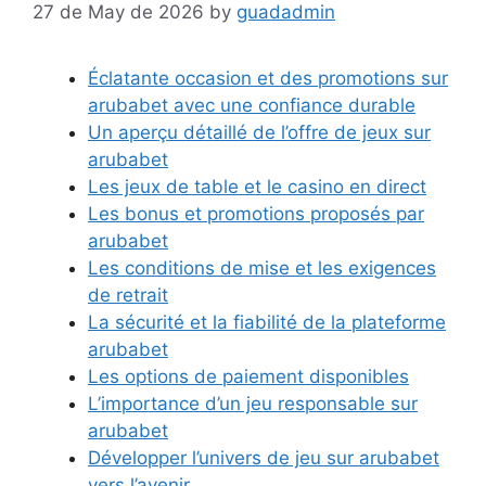
27 de May de 2026
by
guadadmin
Éclatante occasion et des promotions sur
arubabet avec une confiance durable
Un aperçu détaillé de l’offre de jeux sur
arubabet
Les jeux de table et le casino en direct
Les bonus et promotions proposés par
arubabet
Les conditions de mise et les exigences
de retrait
La sécurité et la fiabilité de la plateforme
arubabet
Les options de paiement disponibles
L’importance d’un jeu responsable sur
arubabet
Développer l’univers de jeu sur arubabet
vers l’avenir