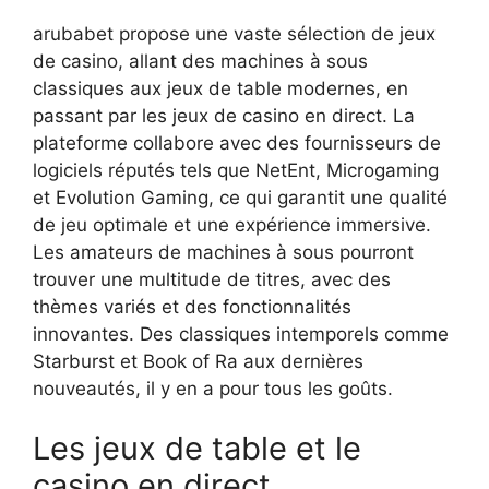
arubabet propose une vaste sélection de jeux
de casino, allant des machines à sous
classiques aux jeux de table modernes, en
passant par les jeux de casino en direct. La
plateforme collabore avec des fournisseurs de
logiciels réputés tels que NetEnt, Microgaming
et Evolution Gaming, ce qui garantit une qualité
de jeu optimale et une expérience immersive.
Les amateurs de machines à sous pourront
trouver une multitude de titres, avec des
thèmes variés et des fonctionnalités
innovantes. Des classiques intemporels comme
Starburst et Book of Ra aux dernières
nouveautés, il y en a pour tous les goûts.
Les jeux de table et le
casino en direct