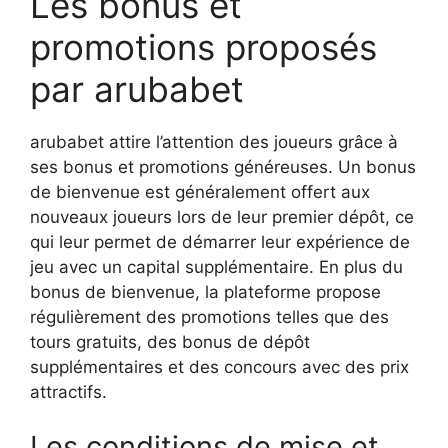
Les bonus et
promotions proposés
par arubabet
arubabet attire l’attention des joueurs grâce à
ses bonus et promotions généreuses. Un bonus
de bienvenue est généralement offert aux
nouveaux joueurs lors de leur premier dépôt, ce
qui leur permet de démarrer leur expérience de
jeu avec un capital supplémentaire. En plus du
bonus de bienvenue, la plateforme propose
régulièrement des promotions telles que des
tours gratuits, des bonus de dépôt
supplémentaires et des concours avec des prix
attractifs.
Les conditions de mise et