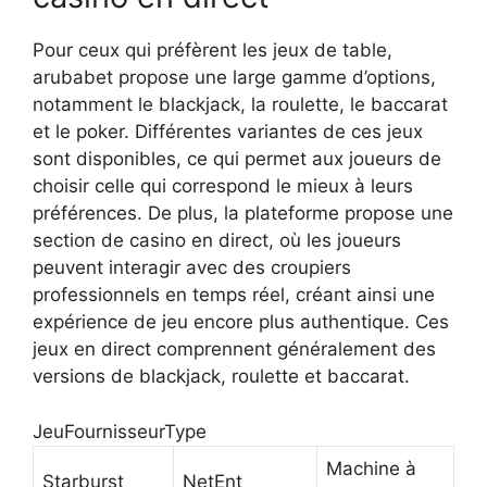
Pour ceux qui préfèrent les jeux de table,
arubabet propose une large gamme d’options,
notamment le blackjack, la roulette, le baccarat
et le poker. Différentes variantes de ces jeux
sont disponibles, ce qui permet aux joueurs de
choisir celle qui correspond le mieux à leurs
préférences. De plus, la plateforme propose une
section de casino en direct, où les joueurs
peuvent interagir avec des croupiers
professionnels en temps réel, créant ainsi une
expérience de jeu encore plus authentique. Ces
jeux en direct comprennent généralement des
versions de blackjack, roulette et baccarat.
JeuFournisseurType
Machine à
Starburst
NetEnt