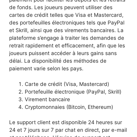
de fonds. Les joueurs peuvent utiliser des
cartes de crédit telles que Visa et Mastercard,
des portefeuilles électroniques tels que PayPal
et Skrill, ainsi que des virements bancaires. La
plateforme s’engage à traiter les demandes de
retrait rapidement et efficacement, afin que les
joueurs puissent accéder à leurs gains sans
délai. La disponibilité des méthodes de
paiement varie selon les pays.
Carte de crédit (Visa, Mastercard)
Portefeuille électronique (PayPal, Skrill)
Virement bancaire
Cryptomonnaies (Bitcoin, Ethereum)
Le support client est disponible 24 heures sur
24 et 7 jours sur 7 par chat en direct, par e-mail