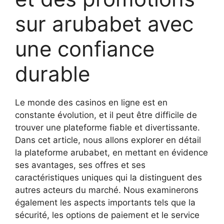
sur arubabet avec
une confiance
durable
Le monde des casinos en ligne est en
constante évolution, et il peut être difficile de
trouver une plateforme fiable et divertissante.
Dans cet article, nous allons explorer en détail
la plateforme arubabet, en mettant en évidence
ses avantages, ses offres et ses
caractéristiques uniques qui la distinguent des
autres acteurs du marché. Nous examinerons
également les aspects importants tels que la
sécurité, les options de paiement et le service