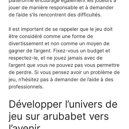
plateforme encourage également les joueurs à
jouer de manière responsable et à demander
de l’aide s’ils rencontrent des difficultés.
Il est important de se rappeler que le jeu doit
être considéré comme une forme de
divertissement et non comme un moyen de
gagner de l’argent. Fixez-vous un budget et
respectez-le, et ne jouez jamais avec de
l’argent que vous ne pouvez pas vous permettre
de perdre. Si vous pensez avoir un problème de
jeu, n’hésitez pas à demander de l’aide à des
professionnels.
Développer l’univers de
jeu sur arubabet vers
l’avenir