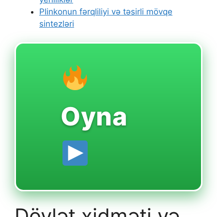
Plinkonun fərqliliyi və təsirli mövqe
sintezləri
Oyna
Dövlət xidməti və