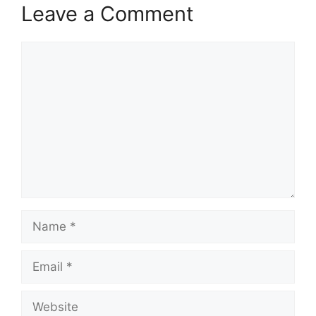
Leave a Comment