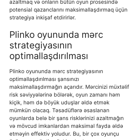
azaltmaq və onların bütün oyun prosesində
potensial qazanclarını maksimallaşdırmaq üçün
strategiya inkişaf etdirirlər.
Plinko oyununda mərc
strategiyasının
optimallaşdırılması
Plinko oyununda mərc strategiyasının
optimallaşdırılması şansınızı
maksimallaşdırmağın açarıdır. Mərcinizi müxtəlif
risk səviyyələrinə bölərək, oyun zamanı həm
kiçik, həm də böyük uduşlar əldə etmək
mümkün olacaq. Təsadüflərə əsaslanan
oyunlarda belə bir şans risklərinizi azaltmağın
və mövcud imkanlardan maksimal fayda əldə
etməyin effektiv yoludur. Bu, bir çox oyunçu