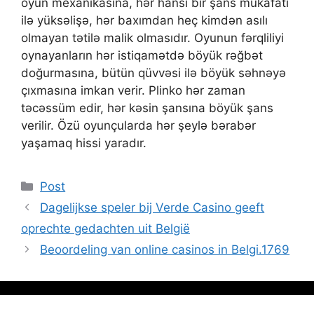
oyun mexanikasına, hər hansı bir şans mükafatı
ilə yüksəlişə, hər baxımdan heç kimdən asılı
olmayan tətilə malik olmasıdır. Oyunun fərqliliyi
oynayanların hər istiqamətdə böyük rəğbət
doğurmasına, bütün qüvvəsi ilə böyük səhnəyə
çıxmasına imkan verir. Plinko hər zaman
təcəssüm edir, hər kəsin şansına böyük şans
verilir. Özü oyunçularda hər şeylə bərabər
yaşamaq hissi yaradır.
Post
Dagelijkse speler bij Verde Casino geeft
oprechte gedachten uit België
Beoordeling van online casinos in Belgi.1769