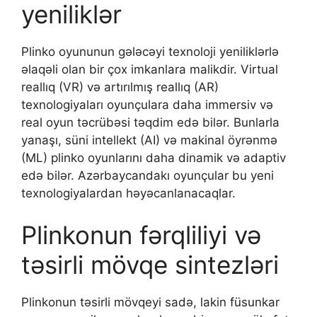
yeniliklər
Plinko oyununun gələcəyi texnoloji yeniliklərlə
əlaqəli olan bir çox imkanlara malikdir. Virtual
reallıq (VR) və artırılmış reallıq (AR)
texnologiyaları oyunçulara daha immersiv və
real oyun təcrübəsi təqdim edə bilər. Bunlarla
yanaşı, süni intellekt (AI) və makinal öyrənmə
(ML) plinko oyunlarını daha dinamik və adaptiv
edə bilər. Azərbaycandakı oyunçular bu yeni
texnologiyalardan həyəcanlanacaqlar.
Plinkonun fərqliliyi və
təsirli mövqe sintezləri
Plinkonun təsirli mövqeyi sadə, lakin füsunkar