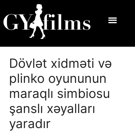
Dövlət xidməti və
plinko oyununun
maraqlı simbiosu
şanslı xəyalları
yaradır