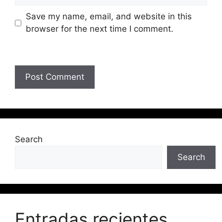
Save my name, email, and website in this
browser for the next time I comment.
Search
Search
Entradas recientes