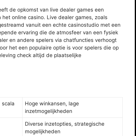
 heeft de opkomst van live dealer games een
n het online casino. Live dealer games, zoals
 gestreamd vanuit een echte casinostudio met een
lepende ervaring die de atmosfeer van een fysiek
aler en andere spelers via chatfuncties verhoogt
or het een populaire optie is voor spelers die op
eving check altijd de plaatselijke
 scala
Hoge winkansen, lage
inzetmogelijkheden
Diverse inzetopties, strategische
mogelijkheden