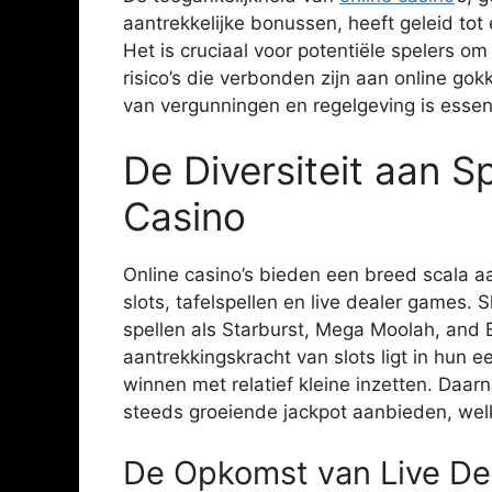
aantrekkelijke bonussen, heeft geleid tot
Het is cruciaal voor potentiële spelers o
risico’s die verbonden zijn aan online go
van vergunningen en regelgeving is essenti
De Diversiteit aan Sp
Casino
Online casino’s bieden een breed scala a
slots, tafelspellen en live dealer games. 
spellen als Starburst, Mega Moolah, and B
aantrekkingskracht van slots ligt in hun 
winnen met relatief kleine inzetten. Daarn
steeds groeiende jackpot aanbieden, wel
De Opkomst van Live D