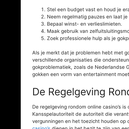
Stel een budget vast en houd je er
Neem regelmatig pauzes en laat je
Bepaal winst- en verlieslimieten.
Maak gebruik van zelfuitsluitingsm
Zoek professionele hulp als je gok
Als je merkt dat je problemen hebt met go
verschillende organisaties die onderste
gokproblematiek, zoals de Nederlandse G
gokken een vorm van entertainment moet z
De Regelgeving Ron
De regelgeving rondom online casino’s is c
Kansspelautoriteit de autoriteit die veran
vergunningen en het toezicht houden op 
casino’s
dienen in het bezit te zijn van e