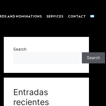
RDS AND NOMINATIONS
SERVICES
CONTACT
Search
Search
Entradas
recientes