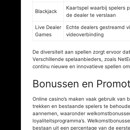
Kaartspel waarbij spelers 
Blackjack
de dealer te verslaan
Live Dealer
Echte dealers gestreamd v
Games
videoverbinding
De diversiteit aan spellen zorgt ervoor dat
Verschillende spelaanbieders, zoals NetE
continu nieuwe en innovatieve spellen om 
Bonussen en Promoti
Online casino’s maken vaak gebruik van 
trekken en bestaande spelers te behoud
aannemen, waaronder welkomstbonussen, 
loyaliteitsprogramma’s. Welkomstbonussen
bestaan uit een percentage van de eerste