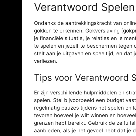
Verantwoord Spelen
Ondanks de aantrekkingskracht van online c
gokken te erkennen. Gokverslaving (gokp
je financiële situatie, je relaties en je 
te spelen en jezelf te beschermen tegen de
stelt aan je uitgaven en speeltijd, en dat 
verliezen.
Tips voor Verantwoord 
Er zijn verschillende hulpmiddelen en str
spelen. Stel bijvoorbeeld een budget vast
regelmatig pauzes tijdens het spelen en 
tevoren hoeveel je wilt winnen en hoeveel
grenzen hebt bereikt. Gebruik de zelfuitsl
aanbieden, als je het gevoel hebt dat je d