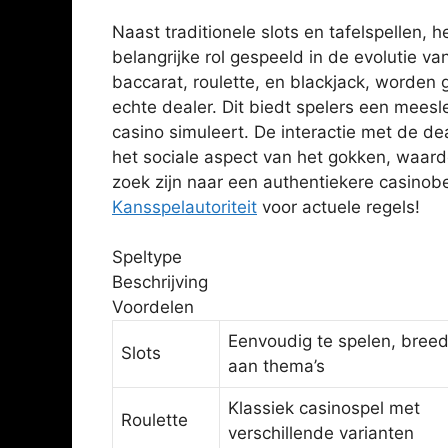
Naast traditionele slots en tafelspellen,
belangrijke rol gespeeld in de evolutie va
baccarat, roulette, en blackjack, worden
echte dealer. Dit biedt spelers een mees
casino simuleert. De interactie met de de
het sociale aspect van het gokken, waardo
zoek zijn naar een authentiekere casinobel
Kansspelautoriteit
voor actuele regels!
Speltype
Beschrijving
Voordelen
Eenvoudig te spelen, breed
Slots
aan thema’s
Klassiek casinospel met
Roulette
verschillende varianten