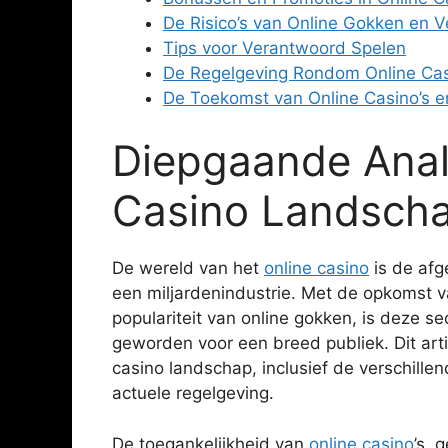
De Risico’s van Online Gokken en 
Tips voor Verantwoord Spelen
De Regelgeving Rondom Online Cas
De Toekomst van Online Casino’s e
Diepgaande Anal
Casino Landsch
De wereld van het
online casino
is de afg
een miljardenindustrie. Met de opkomst
populariteit van online gokken, is deze se
geworden voor een breed publiek. Dit art
casino landschap, inclusief de verschillen
actuele regelgeving.
De toegankelijkheid van
online casino
’s, 