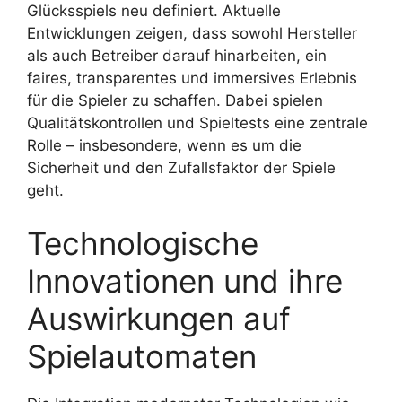
Glücksspiels neu definiert. Aktuelle
Entwicklungen zeigen, dass sowohl Hersteller
als auch Betreiber darauf hinarbeiten, ein
faires, transparentes und immersives Erlebnis
für die Spieler zu schaffen. Dabei spielen
Qualitätskontrollen und Spieltests eine zentrale
Rolle – insbesondere, wenn es um die
Sicherheit und den Zufallsfaktor der Spiele
geht.
Technologische
Innovationen und ihre
Auswirkungen auf
Spielautomaten