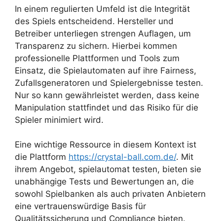
In einem regulierten Umfeld ist die Integrität
des Spiels entscheidend. Hersteller und
Betreiber unterliegen strengen Auflagen, um
Transparenz zu sichern. Hierbei kommen
professionelle Plattformen und Tools zum
Einsatz, die Spielautomaten auf ihre Fairness,
Zufallsgeneratoren und Spielergebnisse testen.
Nur so kann gewährleistet werden, dass keine
Manipulation stattfindet und das Risiko für die
Spieler minimiert wird.
Eine wichtige Ressource in diesem Kontext ist
die Plattform
https://crystal-ball.com.de/
. Mit
ihrem Angebot, spielautomat testen, bieten sie
unabhängige Tests und Bewertungen an, die
sowohl Spielbanken als auch privaten Anbietern
eine vertrauenswürdige Basis für
Qualitätssicherung und Compliance bieten.