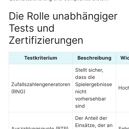
Die Rolle unabhängiger
Tests und
Zertifizierungen
Testkriterium
Beschreibung
Wic
Stellt sicher,
dass die
Zufallszahlengeneratoren
Spielergebnisse
Hoc
(RNG)
nicht
vorhersehbar
sind
Der Anteil der
Einsätze, der an
Auszahlungsquote (RTP)
Sehr