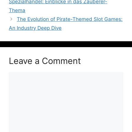
Spezialhandel: Einblicke in das Zauberer-
Thema
The Evolution of Pirate-Themed Slot Games:
An Industry Deep Dive
Leave a Comment