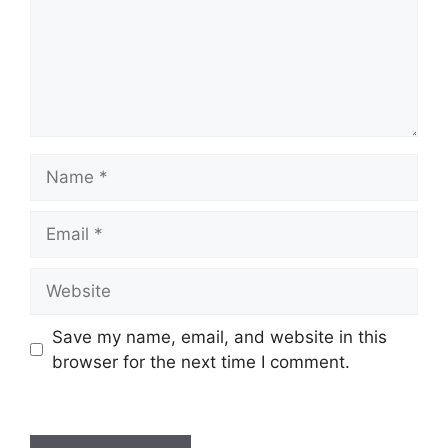
Save my name, email, and website in this
browser for the next time I comment.