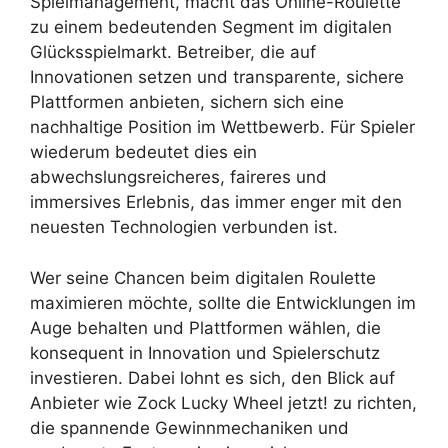
Spielmanagement, macht das Online-Roulette
zu einem bedeutenden Segment im digitalen
Glücksspielmarkt. Betreiber, die auf
Innovationen setzen und transparente, sichere
Plattformen anbieten, sichern sich eine
nachhaltige Position im Wettbewerb. Für Spieler
wiederum bedeutet dies ein
abwechslungsreicheres, faireres und
immersives Erlebnis, das immer enger mit den
neuesten Technologien verbunden ist.
Wer seine Chancen beim digitalen Roulette
maximieren möchte, sollte die Entwicklungen im
Auge behalten und Plattformen wählen, die
konsequent in Innovation und Spielerschutz
investieren. Dabei lohnt es sich, den Blick auf
Anbieter wie Zock Lucky Wheel jetzt! zu richten,
die spannende Gewinnmechaniken und