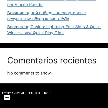
per Vincite Rapide
Влияние одной победы на спортивные
результаты: обзор казино 1Win
Boomerang Casino: Lightning‑Fast Slots & Quick
Wins – Jouw Quick‑Play Gids
Comentarios recientes
No comments to show.
GY films 2025 ALL RIGHTS RESERVED