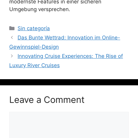
modernste Features in einer sicheren
Umgebung versprechen.
Sin categoría
Das Bunte Wettrad: Innovation im Online-
Gewinnspiel-Design
Innovating Cruise Experiences: The Rise of
Luxury River Cruises
Leave a Comment