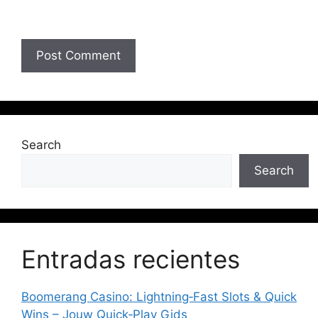
Search
Search
Entradas recientes
Boomerang Casino: Lightning‑Fast Slots & Quick
Wins – Jouw Quick‑Play Gids