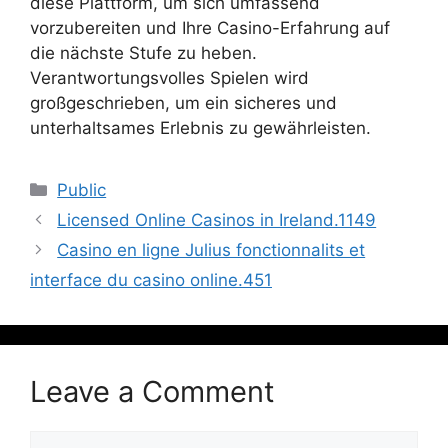
diese Plattform, um sich umfassend
vorzubereiten und Ihre Casino-Erfahrung auf
die nächste Stufe zu heben.
Verantwortungsvolles Spielen wird
großgeschrieben, um ein sicheres und
unterhaltsames Erlebnis zu gewährleisten.
Public
Licensed Online Casinos in Ireland.1149
Casino en ligne Julius fonctionnalits et
interface du casino online.451
Leave a Comment