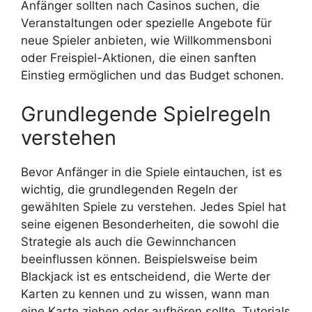
Anfänger sollten nach Casinos suchen, die
Veranstaltungen oder spezielle Angebote für
neue Spieler anbieten, wie Willkommensboni
oder Freispiel-Aktionen, die einen sanften
Einstieg ermöglichen und das Budget schonen.
Grundlegende Spielregeln
verstehen
Bevor Anfänger in die Spiele eintauchen, ist es
wichtig, die grundlegenden Regeln der
gewählten Spiele zu verstehen. Jedes Spiel hat
seine eigenen Besonderheiten, die sowohl die
Strategie als auch die Gewinnchancen
beeinflussen können. Beispielsweise beim
Blackjack ist es entscheidend, die Werte der
Karten zu kennen und zu wissen, wann man
eine Karte ziehen oder aufhören sollte. Tutorials