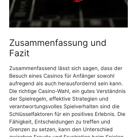
Zusammenfassung und
Fazit
Zusammenfassend lässt sich sagen, dass der
Besuch eines Casinos für Anfänger sowohl
aufregend als auch herausfordernd sein kann.
Die richtige Casino-Wahl, ein gutes Verständnis
der Spielregeln, effektive Strategien und
verantwortungsvolles Spielverhalten sind die
Schlüsselfaktoren für ein positives Erlebnis. Die
Fähigkeit, Entscheidungen zu treffen und
Grenzen zu setzen, kann den Unterschied
zwischen Freude und Frustration beim Spielen