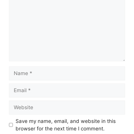
Save my name, email, and website in this
browser for the next time I comment.