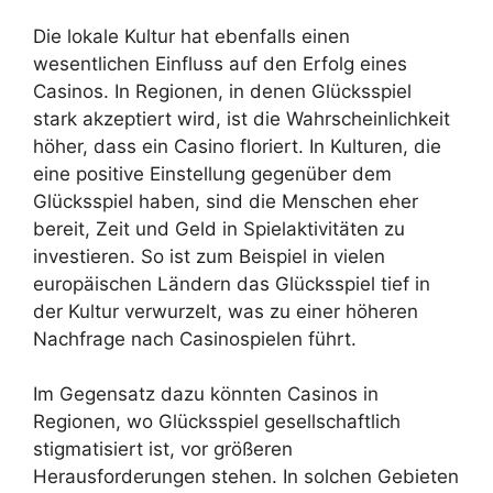
Die lokale Kultur hat ebenfalls einen
wesentlichen Einfluss auf den Erfolg eines
Casinos. In Regionen, in denen Glücksspiel
stark akzeptiert wird, ist die Wahrscheinlichkeit
höher, dass ein Casino floriert. In Kulturen, die
eine positive Einstellung gegenüber dem
Glücksspiel haben, sind die Menschen eher
bereit, Zeit und Geld in Spielaktivitäten zu
investieren. So ist zum Beispiel in vielen
europäischen Ländern das Glücksspiel tief in
der Kultur verwurzelt, was zu einer höheren
Nachfrage nach Casinospielen führt.
Im Gegensatz dazu könnten Casinos in
Regionen, wo Glücksspiel gesellschaftlich
stigmatisiert ist, vor größeren
Herausforderungen stehen. In solchen Gebieten