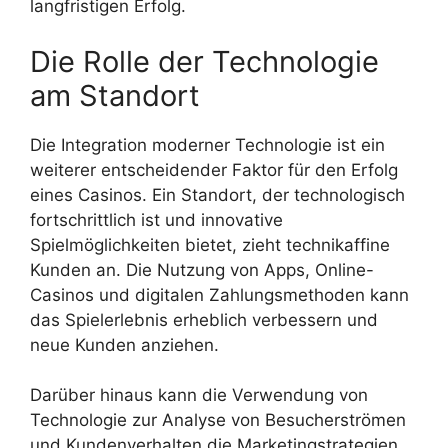
langfristigen Erfolg.
Die Rolle der Technologie
am Standort
Die Integration moderner Technologie ist ein
weiterer entscheidender Faktor für den Erfolg
eines Casinos. Ein Standort, der technologisch
fortschrittlich ist und innovative
Spielmöglichkeiten bietet, zieht technikaffine
Kunden an. Die Nutzung von Apps, Online-
Casinos und digitalen Zahlungsmethoden kann
das Spielerlebnis erheblich verbessern und
neue Kunden anziehen.
Darüber hinaus kann die Verwendung von
Technologie zur Analyse von Besucherströmen
und Kundenverhalten die Marketingstrategien