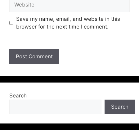
Save my name, email, and website in this
browser for the next time I comment.
Search
Search