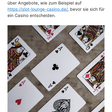
über Angebote, wie zum Beispiel auf
https://slot-lounge-casino.de/
, bevor sie sich für
ein Casino entscheiden.