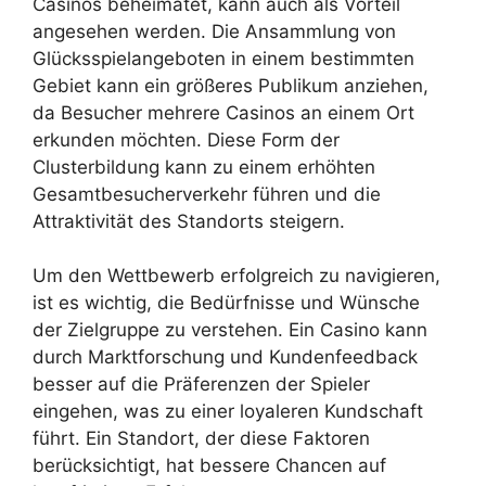
Casinos beheimatet, kann auch als Vorteil
angesehen werden. Die Ansammlung von
Glücksspielangeboten in einem bestimmten
Gebiet kann ein größeres Publikum anziehen,
da Besucher mehrere Casinos an einem Ort
erkunden möchten. Diese Form der
Clusterbildung kann zu einem erhöhten
Gesamtbesucherverkehr führen und die
Attraktivität des Standorts steigern.
Um den Wettbewerb erfolgreich zu navigieren,
ist es wichtig, die Bedürfnisse und Wünsche
der Zielgruppe zu verstehen. Ein Casino kann
durch Marktforschung und Kundenfeedback
besser auf die Präferenzen der Spieler
eingehen, was zu einer loyaleren Kundschaft
führt. Ein Standort, der diese Faktoren
berücksichtigt, hat bessere Chancen auf