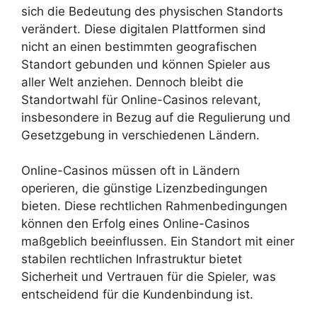
sich die Bedeutung des physischen Standorts
verändert. Diese digitalen Plattformen sind
nicht an einen bestimmten geografischen
Standort gebunden und können Spieler aus
aller Welt anziehen. Dennoch bleibt die
Standortwahl für Online-Casinos relevant,
insbesondere in Bezug auf die Regulierung und
Gesetzgebung in verschiedenen Ländern.
Online-Casinos müssen oft in Ländern
operieren, die günstige Lizenzbedingungen
bieten. Diese rechtlichen Rahmenbedingungen
können den Erfolg eines Online-Casinos
maßgeblich beeinflussen. Ein Standort mit einer
stabilen rechtlichen Infrastruktur bietet
Sicherheit und Vertrauen für die Spieler, was
entscheidend für die Kundenbindung ist.