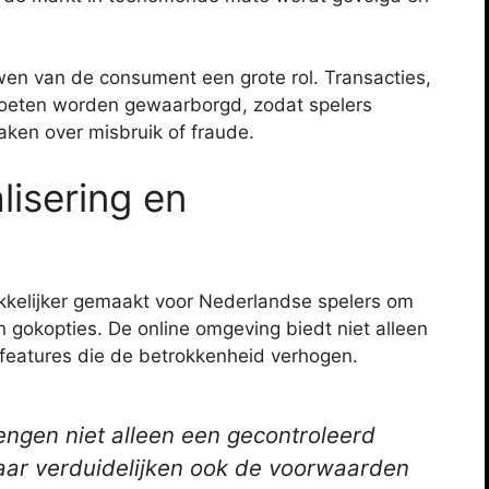
wen van de consument een grote rol. Transacties,
 moeten worden gewaarborgd, zodat spelers
ken over misbruik of fraude.
lisering en
akkelijker gemaakt voor Nederlandse spelers om
n gokopties. De online omgeving biedt niet alleen
 features die de betrokkenheid verhogen.
rengen niet alleen een gecontroleerd
aar verduidelijken ook de voorwaarden