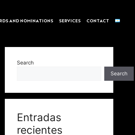
RDS AND NOMINATIONS
SERVICES
CONTACT
Search
Search
Entradas
recientes