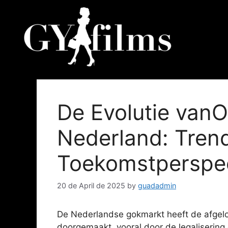
De Evolutie vanO
Nederland: Trend
Toekomstperspe
20 de April de 2025
by
guadadmin
De Nederlandse gokmarkt heeft de afgelo
doorgemaakt, vooral door de legalisering