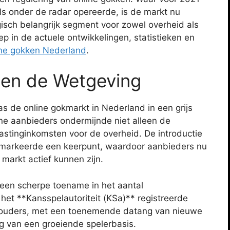
ls onder de radar opereerde, is de markt nu
gisch belangrijk segment voor zowel overheid als
ep in de actuele ontwikkelingen, statistieken en
ine gokken Nederland
.
 en de Wetgeving
as de online gokmarkt in Nederland in een grijs
line aanbieders ondermijnde niet alleen de
tinginkomsten voor de overheid. De introductie
 markeerde een keerpunt, waardoor aanbieders nu
markt actief kunnen zijn.
 een scherpe toename in het aantal
et **Kansspelautoriteit (KSa)** registreerde
ouders, met een toenemende datang van nieuwe
g van een groeiende spelerbasis.