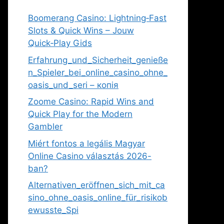
Boomerang Casino: Lightning‑Fast
Slots & Quick Wins – Jouw
Quick‑Play Gids
Erfahrung_und_Sicherheit_genieße
n_Spieler_bei_online_casino_ohne_
oasis_und_seri – копія
Zoome Casino: Rapid Wins and
Quick Play for the Modern
Gambler
Miért fontos a legális Magyar
Online Casino választás 2026-
ban?
Alternativen_eröffnen_sich_mit_ca
sino_ohne_oasis_online_für_risikob
ewusste_Spi