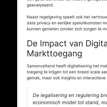
geanalyseerd.
Naast regelgeving speelt ook het vertrou
data privacy en eerlijke speluitkomsten
kunnen genieten zonder zich zorgen te ma
De Impact van Digita
Markttoegang
Samenvattend heeft digitalisering het m
toegang te krijgen tot een breed scala aa
gemak, maar ook insights en interactieve
De legalisering en regulering b
economisch model tot stand, m