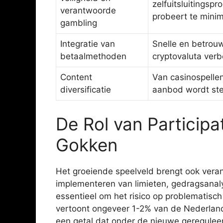
zelfuitsluitings
verantwoorde
probeert te minim
gambling
Integratie van
Snelle en betrouw
betaalmethoden
cryptovaluta verb
Content
Van casinospelle
diversificatie
aanbod wordt stee
De Rol van Particip
Gokken
Het groeiende speelveld brengt ook vera
implementeren van limieten, gedragsana
essentieel om het risico op problematisc
vertoont ongeveer 1-2% van de Nederlan
een getal dat onder de nieuwe geregule