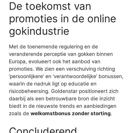
De toekomst van
promoties in de online
gokindustrie
Met de toenemende regulering en de
veranderende perceptie van gokken binnen
Europa, evolueert ook het aanbod van
promoties. We zien een verschuiving richting
‘persoonlijkere’ en ‘verantwoordelijke’ bonussen,
waarin de nadruk ligt op educatie en
risicobeheersing. Goldenstar positioneert zich
daarbij als een betrouwbare bron die inzicht
biedt in de nieuwste trends en aanbiedingen
zoals de
welkomstbonus zonder storting
.
Concluderend