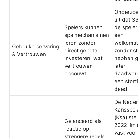
Onderzoe
uit dat 3
Spelers kunnen
de speler
spelmechanismen
een
leren zonder
welkoms
Gebruikerservaring
direct geld te
zonder st
& Vertrouwen
investeren, wat
hebben g
vertrouwen
later
opbouwt.
daadwerk
een stort
deed.
De Neder
Kansspela
(Ksa) ste
Gelanceerd als
2022 limi
reactie op
vast voor
strengere regels