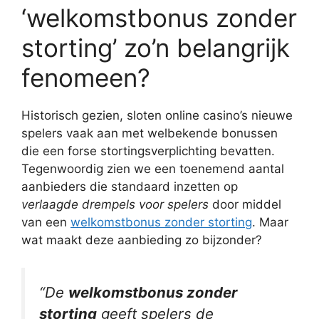
‘welkomstbonus zonder
storting’ zo’n belangrijk
fenomeen?
Historisch gezien, sloten online casino’s nieuwe
spelers vaak aan met welbekende bonussen
die een forse stortingsverplichting bevatten.
Tegenwoordig zien we een toenemend aantal
aanbieders die standaard inzetten op
verlaagde drempels voor spelers
door middel
van een
welkomstbonus zonder storting
. Maar
wat maakt deze aanbieding zo bijzonder?
“De
welkomstbonus zonder
storting
geeft spelers de