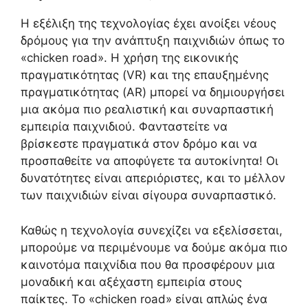
Η εξέλιξη της τεχνολογίας έχει ανοίξει νέους
δρόμους για την ανάπτυξη παιχνιδιών όπως το
«chicken road». Η χρήση της εικονικής
πραγματικότητας (VR) και της επαυξημένης
πραγματικότητας (AR) μπορεί να δημιουργήσει
μια ακόμα πιο ρεαλιστική και συναρπαστική
εμπειρία παιχνιδιού. Φανταστείτε να
βρίσκεστε πραγματικά στον δρόμο και να
προσπαθείτε να αποφύγετε τα αυτοκίνητα! Οι
δυνατότητες είναι απεριόριστες, και το μέλλον
των παιχνιδιών είναι σίγουρα συναρπαστικό.
Καθώς η τεχνολογία συνεχίζει να εξελίσσεται,
μπορούμε να περιμένουμε να δούμε ακόμα πιο
καινοτόμα παιχνίδια που θα προσφέρουν μια
μοναδική και αξέχαστη εμπειρία στους
παίκτες. Το «chicken road» είναι απλώς ένα