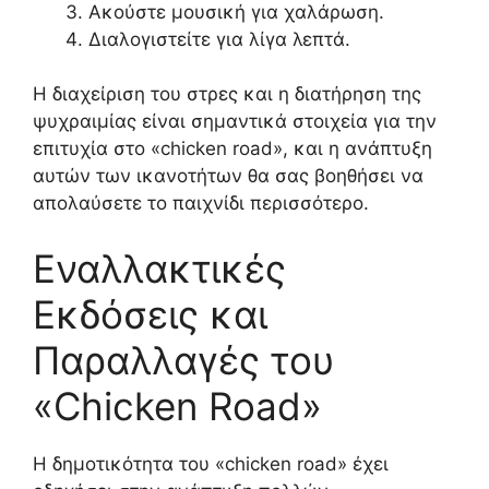
Ακούστε μουσική για χαλάρωση.
Διαλογιστείτε για λίγα λεπτά.
Η διαχείριση του στρες και η διατήρηση της
ψυχραιμίας είναι σημαντικά στοιχεία για την
επιτυχία στο «chicken road», και η ανάπτυξη
αυτών των ικανοτήτων θα σας βοηθήσει να
απολαύσετε το παιχνίδι περισσότερο.
Εναλλακτικές
Εκδόσεις και
Παραλλαγές του
«Chicken Road»
Η δημοτικότητα του «chicken road» έχει