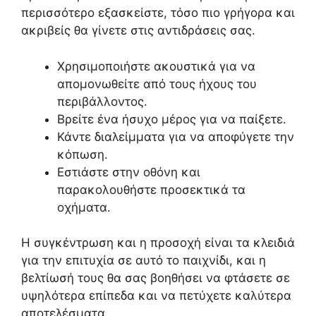
περισσότερο εξασκείστε, τόσο πιο γρήγορα και
ακριβείς θα γίνετε στις αντιδράσεις σας.
Χρησιμοποιήστε ακουστικά για να
απομονωθείτε από τους ήχους του
περιβάλλοντος.
Βρείτε ένα ήσυχο μέρος για να παίξετε.
Κάντε διαλείμματα για να αποφύγετε την
κόπωση.
Εστιάστε στην οθόνη και
παρακολουθήστε προσεκτικά τα
οχήματα.
Η συγκέντρωση και η προσοχή είναι τα κλειδιά
για την επιτυχία σε αυτό το παιχνίδι, και η
βελτίωσή τους θα σας βοηθήσει να φτάσετε σε
υψηλότερα επίπεδα και να πετύχετε καλύτερα
αποτελέσματα.