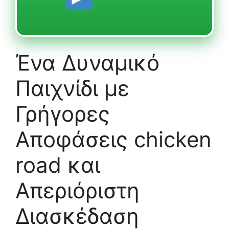
Ένα Δυναμικό
Παιχνίδι με
Γρήγορες
Αποφάσεις chicken
road και
Απεριόριστη
Διασκέδαση