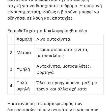
στιγμή για να διασχίσετε το δρόμο. Η υπομονή
είναι σημαντική, καθώς η βιασύνη μπορεί να
οδηγήσει σε λάθη και αποτυχίες.
ΕπίπεδοΤαχύτητα ΚυκλοφορίαςΕμπόδια
1
Χαμηλή
Λίγα αυτοκίνητα
Περισσότερα αυτοκίνητα,
2
Μέτρια
μοτοσικλέτες
Αυτοκίνητα, μοτοσικλέτες,
3
Υψηλή
φορτηγά
Πολύ
Όλα τα προηγούμενα, μαζί με
4
υψηλή
τρένα και άλλα οχήματα
Η κατανόηση της συμπεριφοράς των
διαφορετικών τύπων οχημάτων είναι επίσης