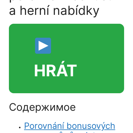
a herní nabídky
HRÁT
Содержимое
Porovnání bonusových