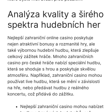
Analýza kvality a širého
spektra hudebních her
Nejlepší zahraniční online casino poskytuje
nejen atraktivní bonusy a rozmanité hry, ale
také výbornou hudební hudbu, která zlepšuje
celkový zážitek hráče. Mnoho zahraničních
casino pro české hráče nabízí speciální hudbu,
která se shoduje s hrou a poskytuje skvělou
atmosféru. Například, zahraniční casino mohou
používat live hudbu, která se mění v závislosti
na hře, nebo předávat hudbu z reálného
koncertu, což přidává do zážitku.
Nejlepší zahraniční casino mohou nabízet