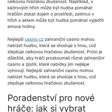
celkovou hračskou zkušenost. Například, v
kádrových hřích může být hudba pomáhat
hráčům získat dojem o prostředí, zatímco v
hřích s aktem může být hudba pomáhat vyjádřit
emoce hrdiny.
Nejlepší
casino cz
zahraniční casino mohou
nabízet hudbu, která se shoduje s hrou, což
zlepšuje celkovou hračskou zkušenost. Proto je
důležité, aby hráči prozkoumali různé zahraniční
casino a zjistili, které nabídky jim nejlépe
vyhovují. Nejlepší zahraniční casino mohou
nabízet hudbu, která se shoduje s hrou, což
zlepšuje celkovou hračskou zkušenost.
Poradenství pro nové
hráče: jak si vybrat