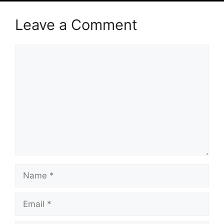
Leave a Comment