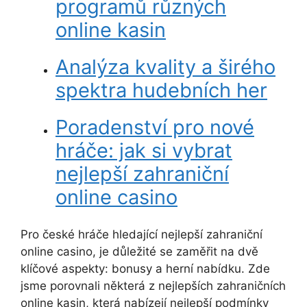
programů různých
online kasin
Analýza kvality a širého
spektra hudebních her
Poradenství pro nové
hráče: jak si vybrat
nejlepší zahraniční
online casino
Pro české hráče hledající nejlepší zahraniční
online casino, je důležité se zaměřit na dvě
klíčové aspekty: bonusy a herní nabídku. Zde
jsme porovnali některá z nejlepších zahraničních
online kasin, která nabízejí nejlepší podmínky