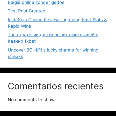
België online zonder gedoe
Test Post Created
InstaSpin Casino Review: Lightning‑Fast Slots &
Rapid Wins
Топ стратегии для больших выигрышей в
Казино 1xbet
Uncover BC 게임’s lucky charms for winning
streaks
Comentarios recientes
No comments to show.