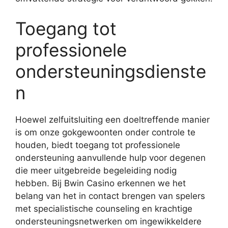
Toegang tot
professionele
ondersteuningsdienste
n
Hoewel zelfuitsluiting een doeltreffende manier
is om onze gokgewoonten onder controle te
houden, biedt toegang tot professionele
ondersteuning aanvullende hulp voor degenen
die meer uitgebreide begeleiding nodig
hebben. Bij Bwin Casino erkennen we het
belang van het in contact brengen van spelers
met specialistische counseling en krachtige
ondersteuningsnetwerken om ingewikkeldere