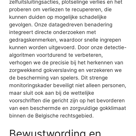
zelfuitsluitingsacties, plotselinge verlies en het
proberen om verliezen te recupereren, die
kunnen duiden op mogelijke schadelijke
gevolgen. Onze datagedreven benadering
integreert directe onderzoeken met
gedragskenmerken, waardoor snelle ingrepen
kunnen worden uitgevoerd. Door onze detectie-
algoritmen voortdurend te verbeteren,
verhogen we de precisie bij het herkennen van
zorgwekkend gokverslaving en verzekeren we
de bescherming van spelers. Dit strenge
monitoringskader beveiligt niet alleen personen,
maar sluit ook aan bij de wettelijke
voorschriften die gericht zijn op het bevorderen
van een beschermde en zorgvuldige gokklimaat
binnen de Belgische rechtsgebied.
Bewustwording en