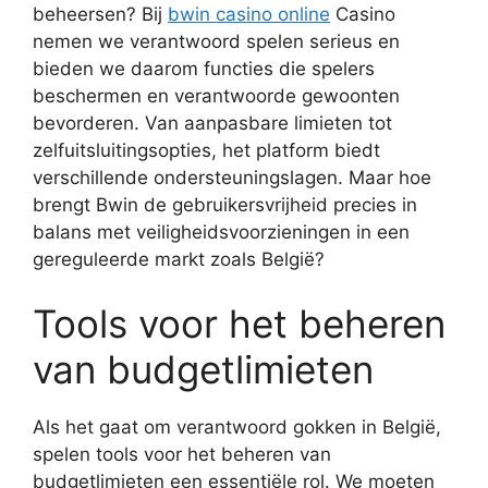
beheersen? Bij
bwin casino online
Casino
nemen we verantwoord spelen serieus en
bieden we daarom functies die spelers
beschermen en verantwoorde gewoonten
bevorderen. Van aanpasbare limieten tot
zelfuitsluitingsopties, het platform biedt
verschillende ondersteuningslagen. Maar hoe
brengt Bwin de gebruikersvrijheid precies in
balans met veiligheidsvoorzieningen in een
gereguleerde markt zoals België?
Tools voor het beheren
van budgetlimieten
Als het gaat om verantwoord gokken in België,
spelen tools voor het beheren van
budgetlimieten een essentiële rol. We moeten