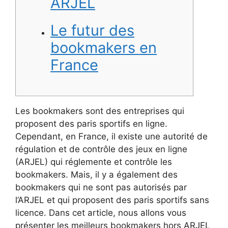
ARJEL
Le futur des
bookmakers en
France
Les bookmakers sont des entreprises qui
proposent des paris sportifs en ligne.
Cependant, en France, il existe une autorité de
régulation et de contrôle des jeux en ligne
(ARJEL) qui réglemente et contrôle les
bookmakers. Mais, il y a également des
bookmakers qui ne sont pas autorisés par
l’ARJEL et qui proposent des paris sportifs sans
licence. Dans cet article, nous allons vous
présenter les meilleurs bookmakers hors ARJEL