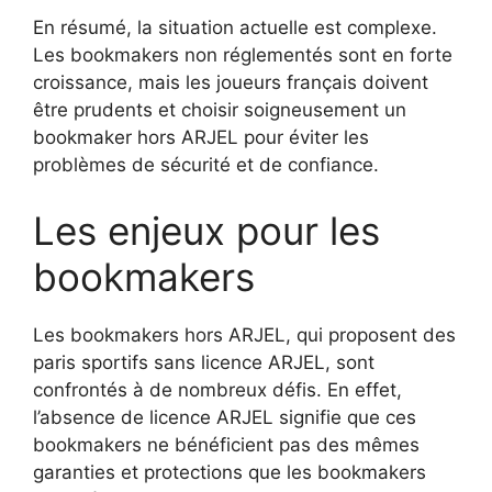
En résumé, la situation actuelle est complexe.
Les bookmakers non réglementés sont en forte
croissance, mais les joueurs français doivent
être prudents et choisir soigneusement un
bookmaker hors ARJEL pour éviter les
problèmes de sécurité et de confiance.
Les enjeux pour les
bookmakers
Les bookmakers hors ARJEL, qui proposent des
paris sportifs sans licence ARJEL, sont
confrontés à de nombreux défis. En effet,
l’absence de licence ARJEL signifie que ces
bookmakers ne bénéficient pas des mêmes
garanties et protections que les bookmakers