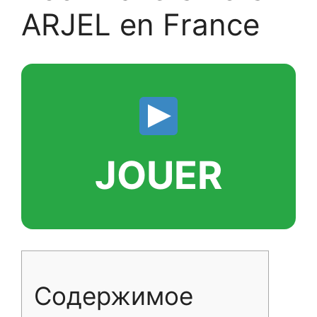
ARJEL en France
JOUER
Содержимое