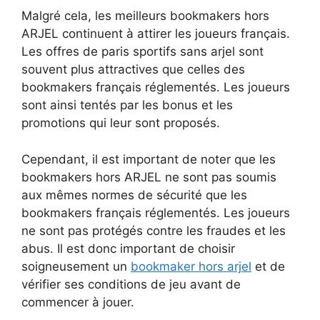
Malgré cela, les meilleurs bookmakers hors
ARJEL continuent à attirer les joueurs français.
Les offres de paris sportifs sans arjel sont
souvent plus attractives que celles des
bookmakers français réglementés. Les joueurs
sont ainsi tentés par les bonus et les
promotions qui leur sont proposés.
Cependant, il est important de noter que les
bookmakers hors ARJEL ne sont pas soumis
aux mêmes normes de sécurité que les
bookmakers français réglementés. Les joueurs
ne sont pas protégés contre les fraudes et les
abus. Il est donc important de choisir
soigneusement un
bookmaker hors arjel
et de
vérifier ses conditions de jeu avant de
commencer à jouer.