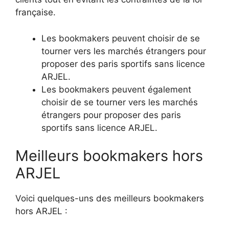
française.
Les bookmakers peuvent choisir de se
tourner vers les marchés étrangers pour
proposer des paris sportifs sans licence
ARJEL.
Les bookmakers peuvent également
choisir de se tourner vers les marchés
étrangers pour proposer des paris
sportifs sans licence ARJEL.
Meilleurs bookmakers hors
ARJEL
Voici quelques-uns des meilleurs bookmakers
hors ARJEL :