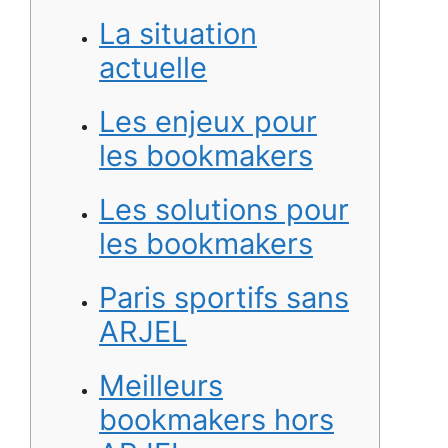
La situation
actuelle
Les enjeux pour
les bookmakers
Les solutions pour
les bookmakers
Paris sportifs sans
ARJEL
Meilleurs
bookmakers hors