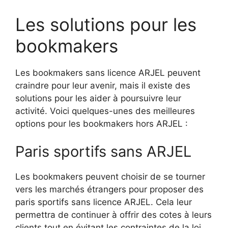
Les solutions pour les
bookmakers
Les bookmakers sans licence ARJEL peuvent
craindre pour leur avenir, mais il existe des
solutions pour les aider à poursuivre leur
activité. Voici quelques-unes des meilleures
options pour les bookmakers hors ARJEL :
Paris sportifs sans ARJEL
Les bookmakers peuvent choisir de se tourner
vers les marchés étrangers pour proposer des
paris sportifs sans licence ARJEL. Cela leur
permettra de continuer à offrir des cotes à leurs
clients tout en évitant les contraintes de la loi