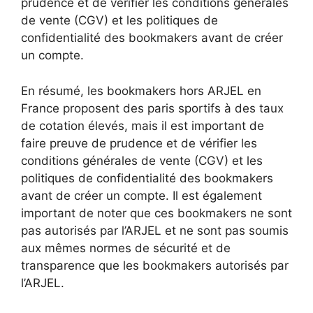
prudence et de vérifier les conditions générales
de vente (CGV) et les politiques de
confidentialité des bookmakers avant de créer
un compte.
En résumé, les bookmakers hors ARJEL en
France proposent des paris sportifs à des taux
de cotation élevés, mais il est important de
faire preuve de prudence et de vérifier les
conditions générales de vente (CGV) et les
politiques de confidentialité des bookmakers
avant de créer un compte. Il est également
important de noter que ces bookmakers ne sont
pas autorisés par l’ARJEL et ne sont pas soumis
aux mêmes normes de sécurité et de
transparence que les bookmakers autorisés par
l’ARJEL.