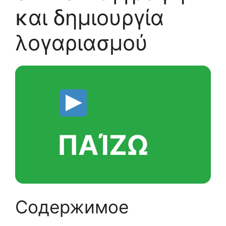
και δημιουργία
λογαριασμού
ΠΑΊΖΩ
Содержимое