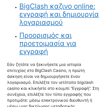
BigClash καζινο online:
εγγραφή και δημιουργία
λογαριασμού
Προορισμός και
προετοιμασία για
εγγραφή
Εάν ζητάτε να ξεκινήσετε μια ιστορία
επιτυχίας στο BigClash Casino, η πρώτη
άσκηση είναι να δημιουργήσετε έναν
λογαριασμό. Επιλέξτε τον ιστότοπο bigclash
casino και κλικήστε στο κουμπί “Εγγραφή”. Στη
συνέχεια, επιλέξτε τον τύπο εγγραφής που
προτιμάτε: μέσω εлектρονικού διευθυντή ή
μέσω μιας δικτύωσης μεταδοτικής