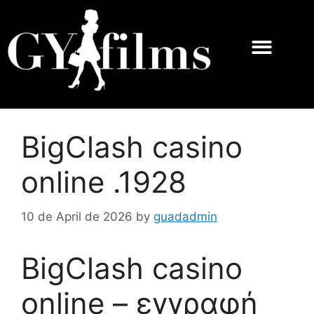
BigClash casino
online .1928
10 de April de 2026
by
guadadmin
BigClash casino
online – εγγραφή