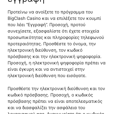
Προτείνω να ανοίξετε το πρόγραμμα του
BigClash Casino και να επιλέξετε τον κουμπί
που λέει “Εγγραφή”. Προσοχή, προτού
συνεχίσετε, εξασφαλίστε ότι έχετε στοιχεία
προσωπικότητας και πληροφορίες τηλεφωνού
προτεραιότητας. Προσθέστε το όνομα, την
ηλεκτρονική διεύθυνση, τον κωδικό
πρόσβασης και την ηλεκτρονική ψηφοφορία.
Προσοχή, η ηλεκτρονική ψηφοφορία πρέπει να
είναι έγκυρη και να αντιστοιχεί στην
ηλεκτρονική διεύθυνση που εισάγατε.
Προσθέστε την ηλεκτρονική διεύθυνση και τον
κωδικό πρόσβασης. Προσοχή, ο κωδικός
πρόσβασης πρέπει να είναι αποτελεσματικός
και να διασφαλίζει την ασφάλεια του
λογαριασμού σας. Αναγνωρίστε ότι ο κωδικός