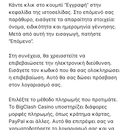
Κάντε κλικ στο κουμπί “Εγγραφή” στην
κεφαλίδα της ιστοσελίδας. Στο επόμενό σας
παράθυρο, εισάγετε τα απαραίτητα στοιχεία:
όνομα, ειδικότητα και ημερομηνία γέννησης.
Μετά από αυτή την εισαγωγή, πατήστε
“Επόμενο”.
Στη συνέχεια, θα χρειαστείτε να
επιβεβαιώσετε την ηλεκτρονική διεύθυνση.
Εισάγετε τον κωδικό που θα σας ολοκληρώσει
η επιβεβαίωση. Αυτό θα σας δώσει πρόσβαση
στον λογαριασμό σας.
Επιλέξτε το μέθοδο πληρωμής που προτιμάτε.
Το BigClash Casino υποστηρίζει διάφορες
μορφές πληρωμής, όπως κράτημα κάρτας,
PayPal και άλλες. Αυτό θα επιτρέψει σας να
χρηματοδοτήσετε το λογαριασμό σας και να