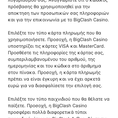
πρόσβασης θα χρησιμοποιηθεί για την
αποκτηση των προσωπικών σας πληροφοριών
και για την επικοινωνία με το BigClash Casino.
Επιλέξτε τον τύπο κάρτα πληρωμής που θα
χρησιμοποιήσετε. Προσοχή, η BigClash Casino
υποστηρίζει τις κάρτες VISA και MasterCard.
Προσθέστε τις πληροφορίες της κάρτας σας,
συμπεριλαμβανομένου του αριθμού, της
ημερομηνίας και του κώδικα στο άριθμημα
στον πίνακα. Προσοχή, η κάρτα πληρωμής
πρέπει να είναι έγκυρη και να έχει αρκετά
ευρώ για να διασφαλίσετε την επιλογή σας.
Επιλέξτε τον τύπο παιχνιδιού που θα θέλατε να
παίξετε. Προσοχή, η BigClash Casino
προσφέρει πολλά διαφορετικά τύποι