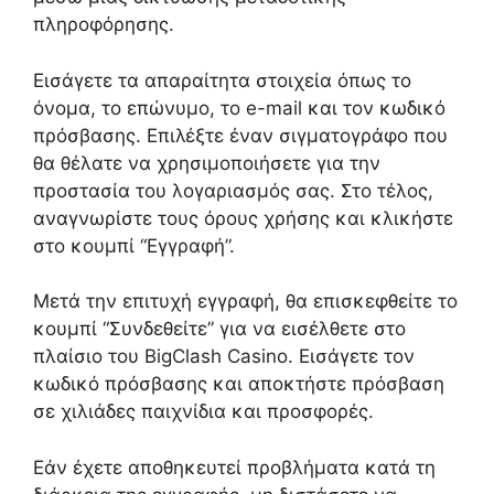
πληροφόρησης.
Εισάγετε τα απαραίτητα στοιχεία όπως το
όνομα, το επώνυμο, το e-mail και τον κωδικό
πρόσβασης. Επιλέξτε έναν σιγματογράφο που
θα θέλατε να χρησιμοποιήσετε για την
προστασία του λογαριασμός σας. Στο τέλος,
αναγνωρίστε τους όρους χρήσης και κλικήστε
στο κουμπί “Εγγραφή”.
Μετά την επιτυχή εγγραφή, θα επισκεφθείτε το
κουμπί “Συνδεθείτε” για να εισέλθετε στο
πλαίσιο του BigClash Casino. Εισάγετε τον
κωδικό πρόσβασης και αποκτήστε πρόσβαση
σε χιλιάδες παιχνίδια και προσφορές.
Εάν έχετε αποθηκευτεί προβλήματα κατά τη