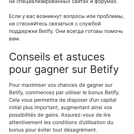
на специализированных сайтах и форумах.
Если у вас возникнут вопросы или проблемы,
не стесняйтесь связаться с службой
поддержки Betify. Они всегда готовы помочь
вам.
Conseils et astuces
pour gagner sur Betify
Pour maximiser vos chances de gagner sur
Betify, commencez par utiliser le bonus Betify.
Cela vous permettra de disposer d’un capital
initial plus important, augmentant ainsi vos
possibilités de gains. Assurez-vous de lire
attentivement les conditions d’utilisation du
bonus pour éviter tout désagrément.