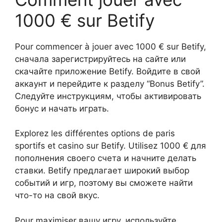
1000 € sur Betify
Pour commencer à jouer avec 1000 € sur Betify,
сначала зарегистрируйтесь на сайте или
скачайте приложение Betify. Войдите в свой
аккаунт и перейдите к разделу “Bonus Betify”.
Следуйте инструкциям, чтобы активировать
бонус и начать играть.
Explorez les différentes options de paris
sportifs et casino sur Betify. Utilisez 1000 € для
пополнения своего счета и начните делать
ставки. Betify предлагает широкий выбор
событий и игр, поэтому вы сможете найти
что-то на свой вкус.
Pour maximiser вашу игру, используйте