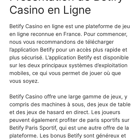
Casino en Ligne
Betify Casino en ligne est une plateforme de jeu
en ligne reconnue en France. Pour commencer,
nous vous recommandons de télécharger
l’application Betify pour un accès plus rapide et
plus sécurisé. L’application Betify est disponible
sur les deux principaux systèmes d’exploitation
mobiles, ce qui vous permet de jouer où que
vous soyez.
Betify Casino offre une large gamme de jeux, y
compris des machines à sous, des jeux de table
et des jeux de hasard en direct. Les joueurs
peuvent également profiter de paris sportifs sur
Betify Paris Sportif, qui est une autre offre de la
plateforme. Les bonus Betify sont généreux et