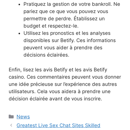
Pratiquez la gestion de votre bankroll. Ne
pariez que ce que vous pouvez vous
permettre de perdre. Établissez un
budget et respectez-le.
Utilisez les pronostics et les analyses
disponibles sur Betify. Ces informations
peuvent vous aider à prendre des
décisions éclairées.
Enfin, lisez les avis Betify et les avis Betify
casino. Ces commentaires peuvent vous donner
une idée précieuse sur l’expérience des autres
utilisateurs. Cela vous aidera à prendre une
décision éclairée avant de vous inscrire.
News
Greatest Live Sex Chat Sites Skilled