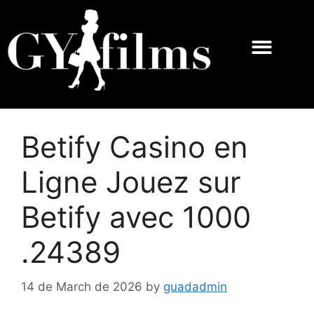
Betify Casino en
Ligne Jouez sur
Betify avec 1000
.24389
14 de March de 2026
by
guadadmin