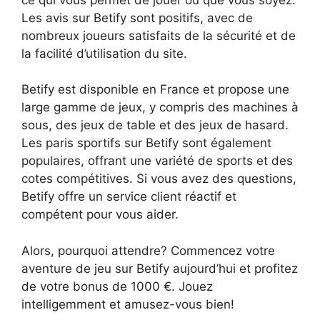
Les avis sur Betify sont positifs, avec de
nombreux joueurs satisfaits de la sécurité et de
la facilité d’utilisation du site.
Betify est disponible en France et propose une
large gamme de jeux, y compris des machines à
sous, des jeux de table et des jeux de hasard.
Les paris sportifs sur Betify sont également
populaires, offrant une variété de sports et des
cotes compétitives. Si vous avez des questions,
Betify offre un service client réactif et
compétent pour vous aider.
Alors, pourquoi attendre? Commencez votre
aventure de jeu sur Betify aujourd’hui et profitez
de votre bonus de 1000 €. Jouez
intelligemment et amusez-vous bien!