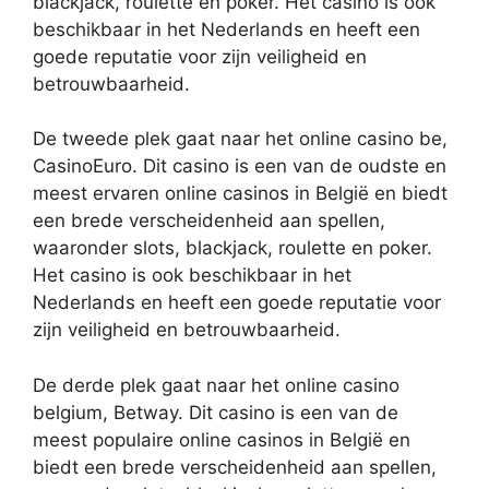
blackjack, roulette en poker. Het casino is ook
beschikbaar in het Nederlands en heeft een
goede reputatie voor zijn veiligheid en
betrouwbaarheid.
De tweede plek gaat naar het online casino be,
CasinoEuro. Dit casino is een van de oudste en
meest ervaren online casinos in België en biedt
een brede verscheidenheid aan spellen,
waaronder slots, blackjack, roulette en poker.
Het casino is ook beschikbaar in het
Nederlands en heeft een goede reputatie voor
zijn veiligheid en betrouwbaarheid.
De derde plek gaat naar het online casino
belgium, Betway. Dit casino is een van de
meest populaire online casinos in België en
biedt een brede verscheidenheid aan spellen,