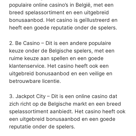
populaire online casino’s in België, met een
breed spelassortiment en een uitgebreid
bonusaanbod. Het casino is geïllustreerd en
heeft een goede reputatie onder de spelers.
2. Be Casino – Dit is een andere populaire
keuze onder de Belgische spelers, met een
ruime keuze aan spellen en een goede
klantenservice. Het casino heeft ook een
uitgebreid bonusaanbod en een veilige en
betrouwbare licentie.
3. Jackpot City – Dit is een online casino dat
zich richt op de Belgische markt en een breed
spelassortiment aanbiedt. Het casino heeft ook
een uitgebreid bonusaanbod en een goede
reputatie onder de spelers.