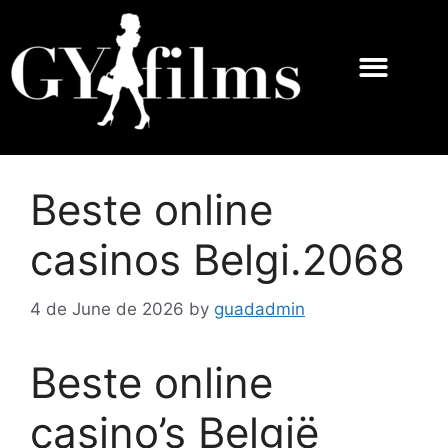
Beste online
casinos Belgi.2068
4 de June de 2026
by
guadadmin
Beste online
casino’s België