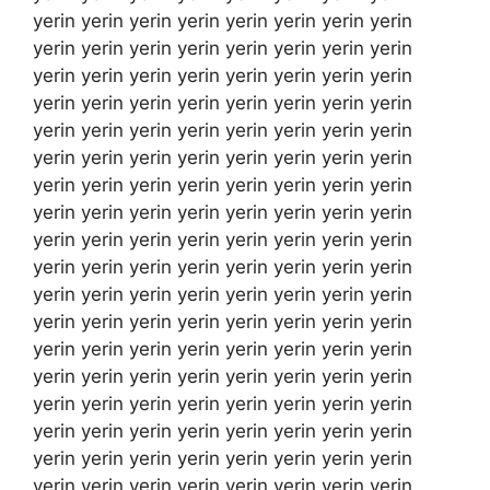
yerin yerin yerin yerin yerin yerin yerin yerin
yerin yerin yerin yerin yerin yerin yerin yerin
yerin yerin yerin yerin yerin yerin yerin yerin
yerin yerin yerin yerin yerin yerin yerin yerin
yerin yerin yerin yerin yerin yerin yerin yerin
yerin yerin yerin yerin yerin yerin yerin yerin
yerin yerin yerin yerin yerin yerin yerin yerin
yerin yerin yerin yerin yerin yerin yerin yerin
yerin yerin yerin yerin yerin yerin yerin yerin
yerin yerin yerin yerin yerin yerin yerin yerin
yerin yerin yerin yerin yerin yerin yerin yerin
yerin yerin yerin yerin yerin yerin yerin yerin
yerin yerin yerin yerin yerin yerin yerin yerin
yerin yerin yerin yerin yerin yerin yerin yerin
yerin yerin yerin yerin yerin yerin yerin yerin
yerin yerin yerin yerin yerin yerin yerin yerin
yerin yerin yerin yerin yerin yerin yerin yerin
yerin yerin yerin yerin yerin yerin yerin yerin