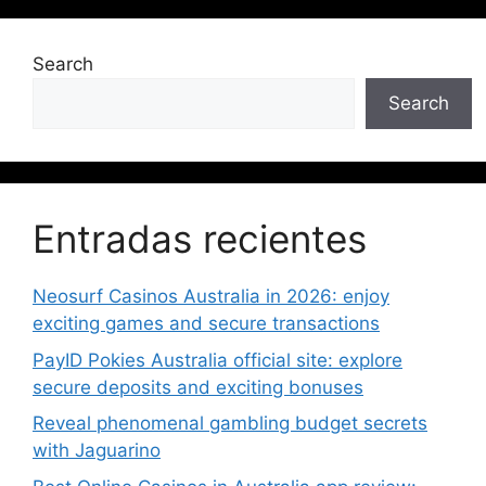
Search
Search
Entradas recientes
Neosurf Casinos Australia in 2026: enjoy
exciting games and secure transactions
PayID Pokies Australia official site: explore
secure deposits and exciting bonuses
Reveal phenomenal gambling budget secrets
with Jaguarino