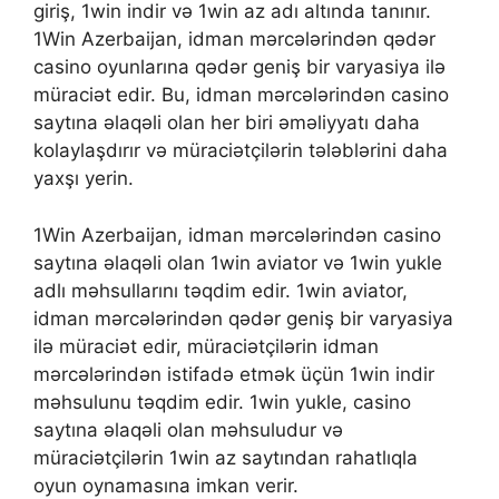
giriş, 1win indir və 1win az adı altında tanınır.
1Win Azerbaijan, idman mərcələrindən qədər
casino oyunlarına qədər geniş bir varyasiya ilə
müraciət edir. Bu, idman mərcələrindən casino
saytına əlaqəli olan her biri əməliyyatı daha
kolaylaşdırır və müraciətçilərin tələblərini daha
yaxşı yerin.
1Win Azerbaijan, idman mərcələrindən casino
saytına əlaqəli olan 1win aviator və 1win yukle
adlı məhsullarını təqdim edir. 1win aviator,
idman mərcələrindən qədər geniş bir varyasiya
ilə müraciət edir, müraciətçilərin idman
mərcələrindən istifadə etmək üçün 1win indir
məhsulunu təqdim edir. 1win yukle, casino
saytına əlaqəli olan məhsuludur və
müraciətçilərin 1win az saytından rahatlıqla
oyun oynamasına imkan verir.