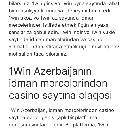
bilərsiniz. 1win giriş və 1win oyna saytında rahat
bir məsuliyyətli müraciət deneyimi təmin edir.
1win вход və 1win az saytında idman
mərcələrindən istifadə etmək üçün ən yaxşı
şanslarıza qəbul edin. 1win indir və 1win yukle
saytında idman mərcələrindən və casino
xidmətlərindən istifadə etmək üçün növbəti növ
məhsulları tapa bilərsiniz.
1Win Azerbaijanın
idman mərcələrindən
casino saytına əlaqəsi
1Win Azerbaijan, idman mərcələrindən casino
saytına qədər geniş çaplı bir platforma
dönüşməsini təmin edir. Bu platforma, 1win