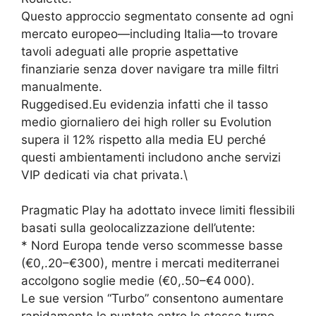
Questo approccio segmentato consente ad ogni
mercato europeo—including Italia—to trovare
tavoli adeguati alle proprie aspettative
finanziarie senza dover navigare tra mille filtri
manualmente.
Ruggedised.Eu evidenzia infatti che il tasso
medio giornaliero dei high roller su Evolution
supera il 12% rispetto alla media EU perché
questi ambientamenti includono anche servizi
VIP dedicati via chat privata.\
Pragmatic Play ha adottato invece limiti flessibili
basati sulla geolocalizzazione dell’utente:
* Nord Europa tende verso scommesse basse
(€0,.20–€300), mentre i mercati mediterranei
accolgono soglie medie (€0,.50–€4 000).
Le sue version “Turbo” consentono aumentare