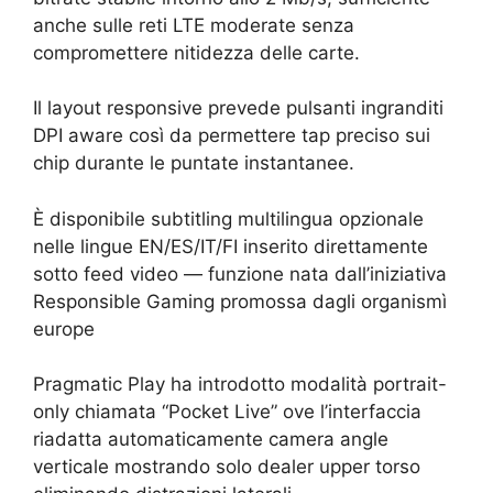
anche sulle reti LTE moderate senza
compromettere nitidezza delle carte.
Il layout responsive prevede pulsanti ingranditi
DPI aware così da permettere tap preciso sui
chip durante le puntate instantanee.
È disponibile subtitling multilingua opzionale
nelle lingue EN/ES/IT/FI inserito direttamente
sotto feed video — funzione nata dall’iniziativa
Responsible Gaming promossa dagli organism​ì
europe​​​​​​​​​​⁠⁠⁠⁠⁠
Pragmatic Play ha introdotto modalità portrait-
only chiamata “Pocket Live” ove l’interfaccia
riadatta automaticamente camera angle
verticale mostrando solo dealer upper torso