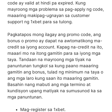
code ay valid at hindi pa expired. Kung
mayroong mga problema sa pag-apply ng code,
maaaring makipag-ugnayan sa customer
support ng 1xbet para sa tulong.
Pagkatapos mong ilagay ang promo code, ang
bonus o promo ay dapat na awtomatikong ma-
credit sa iyong account. Kapag na-credit na ito,
maaari mo na itong gamitin para sa iyong mga
taya. Tandaan na mayroong mga tiyak na
panuntunan tungkol sa kung paano maaaring
gamitin ang bonus, tulad ng minimum na taya o
ang mga laro kung saan ito maaaring gamitin.
Basahin nang mabuti ang mga termino at
kundisyon upang matiyak na sumusunod ka sa
mga panuntunan.
Mag-register sa 1xbet.