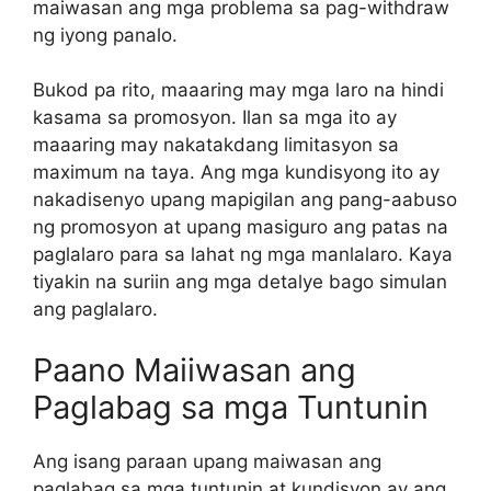
maiwasan ang mga problema sa pag-withdraw
ng iyong panalo.
Bukod pa rito, maaaring may mga laro na hindi
kasama sa promosyon. Ilan sa mga ito ay
maaaring may nakatakdang limitasyon sa
maximum na taya. Ang mga kundisyong ito ay
nakadisenyo upang mapigilan ang pang-aabuso
ng promosyon at upang masiguro ang patas na
paglalaro para sa lahat ng mga manlalaro. Kaya
tiyakin na suriin ang mga detalye bago simulan
ang paglalaro.
Paano Maiiwasan ang
Paglabag sa mga Tuntunin
Ang isang paraan upang maiwasan ang
paglabag sa mga tuntunin at kundisyon ay ang