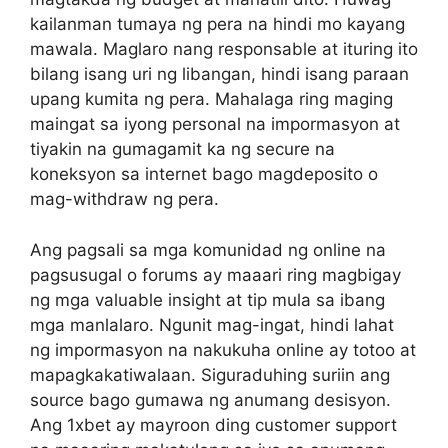
kailanman tumaya ng pera na hindi mo kayang
mawala. Maglaro nang responsable at ituring ito
bilang isang uri ng libangan, hindi isang paraan
upang kumita ng pera. Mahalaga ring maging
maingat sa iyong personal na impormasyon at
tiyakin na gumagamit ka ng secure na
koneksyon sa internet bago magdeposito o
mag-withdraw ng pera.
Ang pagsali sa mga komunidad ng online na
pagsusugal o forums ay maaari ring magbigay
ng mga valuable insight at tip mula sa ibang
mga manlalaro. Ngunit mag-ingat, hindi lahat
ng impormasyon na nakukuha online ay totoo at
mapagkakatiwalaan. Siguraduhing suriin ang
source bago gumawa ng anumang desisyon.
Ang 1xbet ay mayroon ding customer support