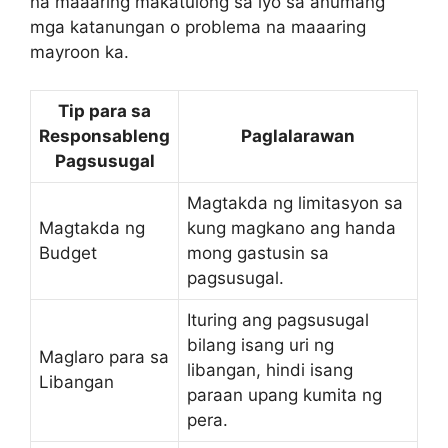
na maaaring makatulong sa iyo sa anumang
mga katanungan o problema na maaaring
mayroon ka.
Tip para sa
Responsableng
Paglalarawan
Pagsusugal
Magtakda ng limitasyon sa
Magtakda ng
kung magkano ang handa
Budget
mong gastusin sa
pagsusugal.
Ituring ang pagsusugal
bilang isang uri ng
Maglaro para sa
libangan, hindi isang
Libangan
paraan upang kumita ng
pera.