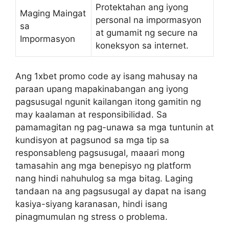
Protektahan ang iyong
Maging Maingat
personal na impormasyon
sa
at gumamit ng secure na
Impormasyon
koneksyon sa internet.
Ang 1xbet promo code ay isang mahusay na
paraan upang mapakinabangan ang iyong
pagsusugal ngunit kailangan itong gamitin ng
may kaalaman at responsibilidad. Sa
pamamagitan ng pag-unawa sa mga tuntunin at
kundisyon at pagsunod sa mga tip sa
responsableng pagsusugal, maaari mong
tamasahin ang mga benepisyo ng platform
nang hindi nahuhulog sa mga bitag. Laging
tandaan na ang pagsusugal ay dapat na isang
kasiya-siyang karanasan, hindi isang
pinagmumulan ng stress o problema.