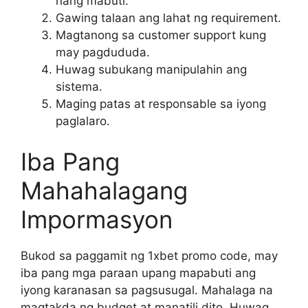
nang mabuti.
Gawing talaan ang lahat ng requirement.
Magtanong sa customer support kung
may pagdududa.
Huwag subukang manipulahin ang
sistema.
Maging patas at responsable sa iyong
paglalaro.
Iba Pang
Mahahalagang
Impormasyon
Bukod sa paggamit ng 1xbet promo code, may
iba pang mga paraan upang mapabuti ang
iyong karanasan sa pagsusugal. Mahalaga na
magtakda ng budget at manatili dito. Huwag