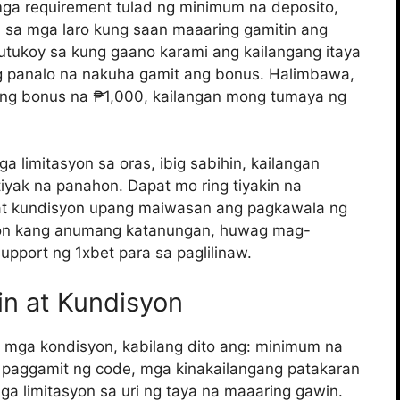
ga requirement tulad ng minimum na deposito,
n sa mga laro kung saan maaaring gamitin ang
tukoy sa kung gaano karami ang kailangang itaya
panalo na nakuha gamit ang bonus. Halimbawa,
ang bonus na ₱1,000, kailangan mong tumaya ng
 limitasyon sa oras, ibig sabihin, kailangan
iyak na panahon. Dapat mo ring tiyakin na
at kundisyon upang maiwasan ang pagkawala ng
oon kang anumang katanungan, huwag mag-
pport ng 1xbet para sa paglilinaw.
n at Kundisyon
mga kondisyon, kabilang dito ang: minimum na
a paggamit ng code, mga kinakailangang patakaran
ga limitasyon sa uri ng taya na maaaring gawin.