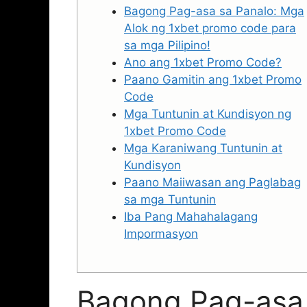
Bagong Pag-asa sa Panalo: Mga
Alok ng 1xbet promo code para
sa mga Pilipino!
Ano ang 1xbet Promo Code?
Paano Gamitin ang 1xbet Promo
Code
Mga Tuntunin at Kundisyon ng
1xbet Promo Code
Mga Karaniwang Tuntunin at
Kundisyon
Paano Maiiwasan ang Paglabag
sa mga Tuntunin
Iba Pang Mahahalagang
Impormasyon
Bagong Pag-asa 