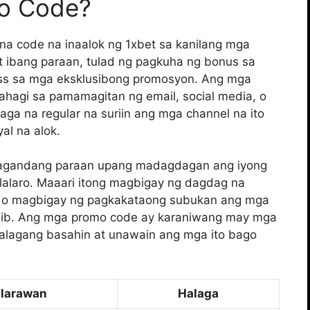
mo Code?
na code na inaalok ng 1xbet sa kanilang mga
a’t ibang paraan, tulad ng pagkuha ng bonus sa
cess sa mga eksklusibong promosyon. Ang mga
ahagi sa pamamagitan ng email, social media, o
ga na regular na suriin ang mga channel na ito
al na alok.
magandang paraan upang madagdagan ang iyong
lalaro. Maaari itong magbigay ng dagdag na
aro o magbigay ng pagkakataong subukan ang mga
anib. Ang mga promo code ay karaniwang may mga
ahalagang basahin at unawain ang mga ito bago
alarawan
Halaga