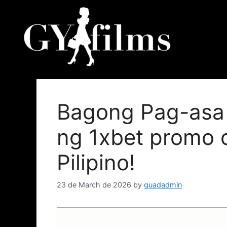
Bagong Pag-asa 
ng 1xbet promo 
Pilipino!
23 de March de 2026
by
guadadmin