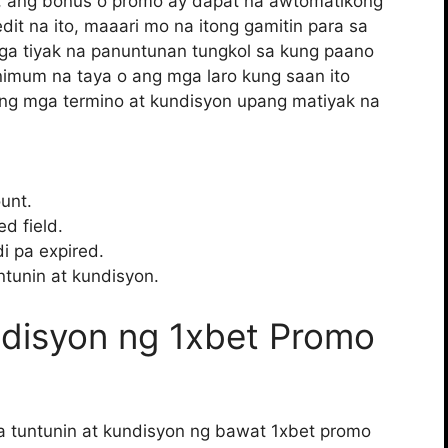
, ang bonus o promo ay dapat na awtomatikong
it na ito, maaari mo na itong gamitin para sa
a tiyak na panuntunan tungkol sa kung paano
nimum na taya o ang mga laro kung saan ito
ang mga termino at kundisyon upang matiyak na
unt.
d field.
di pa expired.
tunin at kundisyon.
ndisyon ng 1xbet Promo
 tuntunin at kundisyon ng bawat 1xbet promo