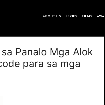
ABOUT US
SERIES
FILMS
AWA
sa Panalo Mga Alok
code para sa mga