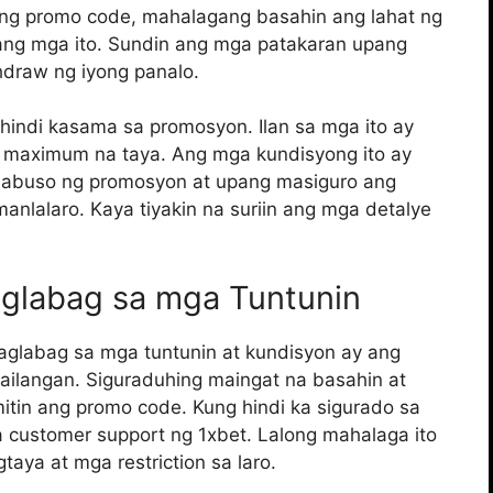
ng promo code, mahalagang basahin ang lahat ng
ang mga ito. Sundin ang mga patakaran upang
draw ng iyong panalo.
hindi kasama sa promosyon. Ilan sa mga ito ay
 maximum na taya. Ang mga kundisyong ito ay
aabuso ng promosyon at upang masiguro ang
anlalaro. Kaya tiyakin na suriin ang mga detalye
glabag sa mga Tuntunin
glabag sa mga tuntunin at kundisyon ay ang
ailangan. Siguraduhing maingat na basahin at
in ang promo code. Kung hindi ka sigurado sa
a customer support ng 1xbet. Lalong mahalaga ito
ya at mga restriction sa laro.