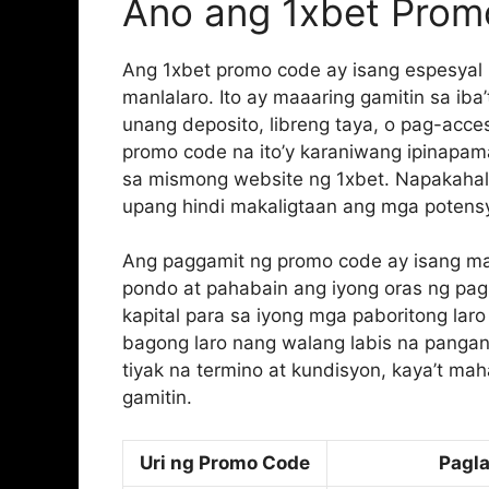
Ano ang 1xbet Pro
Ang 1xbet promo code ay isang espesyal 
manlalaro. Ito ay maaaring gamitin sa ib
unang deposito, libreng taya, o pag-ac
promo code na ito’y karaniwang ipinapam
sa mismong website ng 1xbet. Napakahala
upang hindi makaligtaan ang mga potensy
Ang paggamit ng promo code ay isang 
pondo at pahabain ang iyong oras ng pag
kapital para sa iyong mga paboritong l
bagong laro nang walang labis na pang
tiyak na termino at kundisyon, kaya’t m
gamitin.
Uri ng Promo Code
Pagl