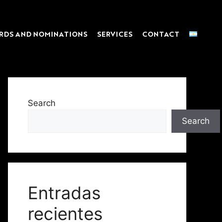
RDS AND NOMINATIONS
SERVICES
CONTACT
Search
Search
Entradas
recientes